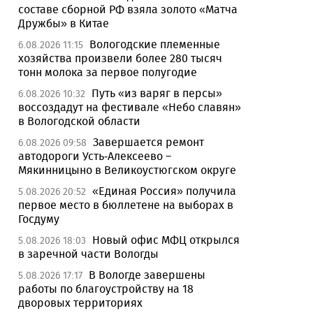
составе сборной РФ взяла золото «Матча
Дружбы» в Китае
Вологодские племенные
6.08.2026 11:15
хозяйства произвели более 280 тысяч
тонн молока за первое полугодие
Путь «из варяг в персы»
6.08.2026 10:32
воссоздадут на фестивале «Небо славян»
в Вологодской области
Завершается ремонт
6.08.2026 09:58
автодороги Усть-Алексеево –
Мякинницыно в Великоустюгском округе
«Единая Россия» получила
5.08.2026 20:52
первое место в бюллетене на выборах в
Госдуму
Новый офис МФЦ открылся
5.08.2026 18:03
в заречной части Вологды
В Вологде завершены
5.08.2026 17:17
работы по благоустройству на 18
дворовых территориях