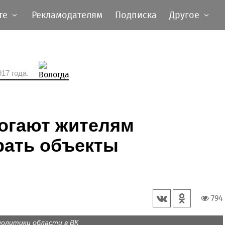
те
Рекламодателям
Подписка
Другое
17 года.
могают жителям
ать объекты
794
олитики области в ВК