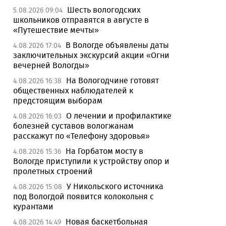
Шесть вологодских
5.08.2026 09:04
школьников отправятся в августе в
«Путешествие мечты»
В Вологде объявлены даты
4.08.2026 17:04
заключительных экскурсий акции «Огни
вечерней Вологды»
На Вологодчине готовят
4.08.2026 16:38
общественных наблюдателей к
предстоящим выборам
О лечении и профилактике
4.08.2026 16:03
болезней суставов вологжанам
расскажут по «Телефону здоровья»
На Горбатом мосту в
4.08.2026 15:36
Вологде приступили к устройству опор и
пролетных строений
У Никольского источника
4.08.2026 15:08
под Вологдой появится колокольня с
курантами
Новая баскетбольная
4.08.2026 14:49