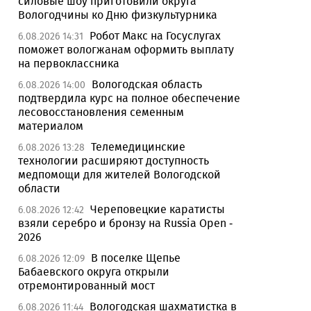
силовые шоу приготовили округа
Вологодчины ко Дню физкультурника
Робот Макс на Госуслугах
6.08.2026 14:31
поможет вологжанам оформить выплату
на первоклассника
Вологодская область
6.08.2026 14:00
подтвердила курс на полное обеспечение
лесовосстановления семенным
материалом
Телемедицинские
6.08.2026 13:28
технологии расширяют доступность
медпомощи для жителей Вологодской
области
Череповецкие каратисты
6.08.2026 12:42
взяли серебро и бронзу на Russia Open -
2026
В поселке Щепье
6.08.2026 12:09
Бабаевского округа открыли
отремонтированный мост
Вологодская шахматистка в
6.08.2026 11:44