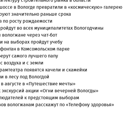
итектуру строительного рынка в области
оссе в Вологде превратили в «космическую» галерею
руют значительно раньше срока
в по росту рождаемости
пройдут во всех муниципалитетах Вологодчины
 вологжане через чат-бот
и на выборах пройдут учебу
 фонтан в Комсомольском парке
берут самого лучшего папу
с воздуха и с земли
драмтеатра появятся качели и скамейки
и в лесу под Вологдой
 в августе в «Путешествие мечты»
 экскурсий акции «Огни вечерней Вологды»
блюдателей к предстоящим выборам
вов вологжанам расскажут по «Телефону здоровья»