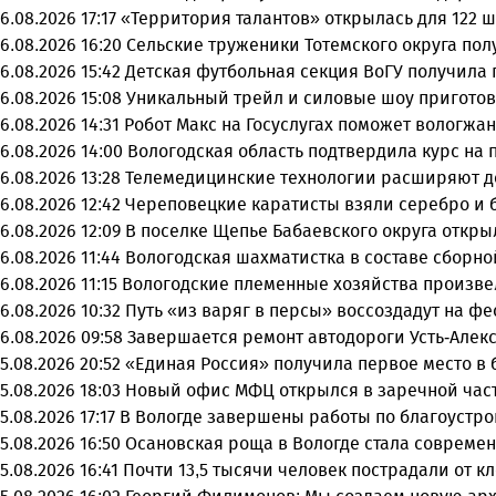
6.08.2026 17:17
«Территория талантов» открылась для 122 ш
6.08.2026 16:20
Сельские труженики Тотемского округа пол
6.08.2026 15:42
Детская футбольная секция ВоГУ получила
6.08.2026 15:08
Уникальный трейл и силовые шоу приготов
6.08.2026 14:31
Робот Макс на Госуслугах поможет вологжа
6.08.2026 14:00
Вологодская область подтвердила курс на
6.08.2026 13:28
Телемедицинские технологии расширяют д
6.08.2026 12:42
Череповецкие каратисты взяли серебро и бр
6.08.2026 12:09
В поселке Щепье Бабаевского округа откр
6.08.2026 11:44
Вологодская шахматистка в составе сборно
6.08.2026 11:15
Вологодские племенные хозяйства произвел
6.08.2026 10:32
Путь «из варяг в персы» воссоздадут на ф
6.08.2026 09:58
Завершается ремонт автодороги Усть-Алек
5.08.2026 20:52
«Единая Россия» получила первое место в 
5.08.2026 18:03
Новый офис МФЦ открылся в заречной час
5.08.2026 17:17
В Вологде завершены работы по благоустро
5.08.2026 16:50
Осановская роща в Вологде стала совреме
5.08.2026 16:41
Почти 13,5 тысячи человек пострадали от к