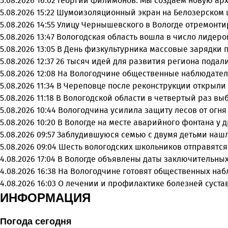
5.08.2026 16:02
Георгий Филимонов: Мы создаем новую арх
5.08.2026 15:22
Шумоизоляционный экран на Белозерском ш
5.08.2026 14:55
Улицу Чернышевского в Вологде отремонти
5.08.2026 13:47
Вологодская область вошла в число лидеро
5.08.2026 13:05
В День физкультурника массовые зарядки 
5.08.2026 12:37
26 тысяч идей для развития региона подали
5.08.2026 12:08
На Вологодчине общественные наблюдател
5.08.2026 11:34
В Череповце после реконструкции открыли
5.08.2026 11:18
В Вологодской области в четвертый раз вы
5.08.2026 10:44
Вологодчина усилила защиту лесов от огня 
5.08.2026 10:20
В Вологде на месте аварийного фонтана у 
5.08.2026 09:57
Заблудившуюся семью с двумя детьми нашл
5.08.2026 09:04
Шесть вологодских школьников отправятся
4.08.2026 17:04
В Вологде объявлены даты заключительных
4.08.2026 16:38
На Вологодчине готовят общественных на
4.08.2026 16:03
О лечении и профилактике болезней суста
ИНФОРМАЦИЯ
Погода сегодня