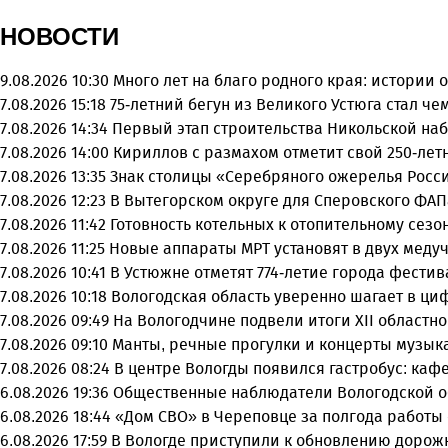
НОВОСТИ
9.08.2026 10:30
Много лет на благо родного края: истории
7.08.2026 15:18
75-летний бегун из Великого Устюга стал ч
7.08.2026 14:34
Первый этап строительства Никольской на
7.08.2026 14:00
Кириллов с размахом отметит свой 250-ле
7.08.2026 13:35
Знак столицы «Серебряного ожерелья Росси
7.08.2026 12:23
В Вытегорском округе для Сперовского ФАП
7.08.2026 11:42
Готовность котельных к отопительному сез
7.08.2026 11:25
Новые аппараты МРТ установят в двух меду
7.08.2026 10:41
В Устюжне отметят 774-летие города фести
7.08.2026 10:18
Вологодская область уверенно шагает в ц
7.08.2026 09:49
На Вологодчине подвели итоги XII областн
7.08.2026 09:10
Манты, речные прогулки и концерты музыка
7.08.2026 08:24
В центре Вологды появился гастробус: каф
6.08.2026 19:36
Общественные наблюдатели Вологодской об
6.08.2026 18:44
«Дом СВО» в Череповце за полгода работы
6.08.2026 17:59
В Вологде приступили к обновлению дорож