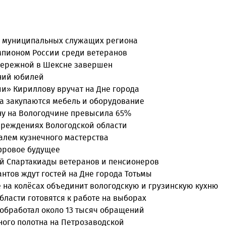
 о муниципальных служащих региона
емпионом России среди ветеранов
бережной в Шексне завершен
тний юбилей
и» Кириллову вручат на Дне города
а закупаются мебель и оборудование
ону на Вологодчине превысила 65%
чреждениях Вологодской области
валем кузнечного мастерства
ифровое будущее
ой Спартакиады ветеранов и пенсионеров
нтов ждут гостей на Дне города Тотьмы
е на колёсах объединит вологодскую и грузинскую кухню
ласти готовятся к работе на выборах
 обработал около 13 тысяч обращений
ного полотна на Петрозаводской