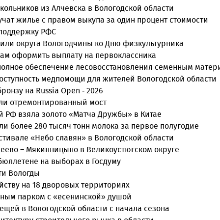
кольников из Алчевска в Вологодской области
учат жилье с правом выкупа за один процент стоимости
 поддержку РФС
или округа Вологодчины ко Дню физкультурника
нам оформить выплату на первоклассника
 полное обеспечение лесовосстановления семенным мате
оступность медпомощи для жителей Вологодской области
онзу на Russia Open - 2026
ыли отремонтированный мост
й РФ взяла золото «Матча Дружбы» в Китае
и более 280 тысяч тонн молока за первое полугодие
естивале «Небо славян» в Вологодской области
сеево – Мякинницыно в Великоустюгском округе
бюллетене на выборах в Госдуму
ти Вологды
йству на 18 дворовых территориях
нным парком с «есенинской» душой
лещей в Вологодской области с начала сезона