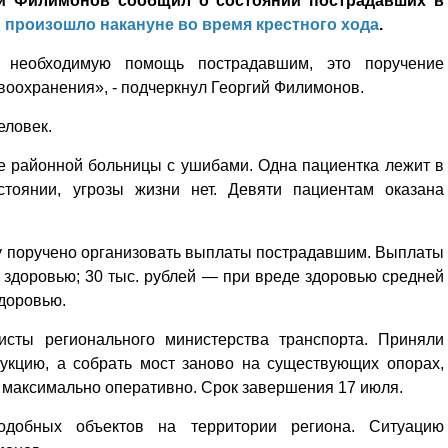
ий Филимонов сообщил о состоянии пострадавших в
 произошло накануне во время крестного хода
.
 необходимую помощь пострадавшим, это поручение
оохранения», - подчеркнул Георгий Филимонов.
еловек.
е районной больницы с ушибами. Одна пациентка лежит в
стоянии, угрозы жизни нет. Девяти пациентам оказана
у поручено организовать выплаты пострадавшим. Выплаты
 здоровью; 30 тыс. рублей — при вреде здоровью средней
здоровью.
исты регионального министерства транспорта. Приняли
укцию, а собрать мост заново на существующих опорах,
 максимально оперативно. Срок завершения 17 июля.
одобных объектов на территории региона. Ситуацию