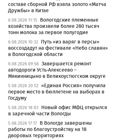
составе сборной РФ взяла золото «Матча
Дружбы» в Китае
Вологодские племенные
6.08.2026 11:15
хозяйства произвели более 280 тысяч
тонн молока за первое полугодие
Путь «из варяг в персы»
6.08.2026 10:32
воссоздадут на фестивале «Небо славян»
в Вологодской области
Завершается ремонт
6.08.2026 09:58
автодороги Усть-Алексеево –
Мякинницыно в Великоустюгском округе
«Единая Россия» получила
5.08.2026 20:52
первое место в бюллетене на выборах в
Госдуму
Новый офис МФЦ открылся
5.08.2026 18:03
в заречной части Вологды
В Вологде завершены
5.08.2026 17:17
работы по благоустройству на 18
дворовых территориях