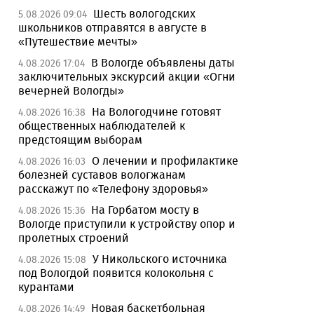
Шесть вологодских
5.08.2026 09:04
школьников отправятся в августе в
«Путешествие мечты»
В Вологде объявлены даты
4.08.2026 17:04
заключительных экскурсий акции «Огни
вечерней Вологды»
На Вологодчине готовят
4.08.2026 16:38
общественных наблюдателей к
предстоящим выборам
О лечении и профилактике
4.08.2026 16:03
болезней суставов вологжанам
расскажут по «Телефону здоровья»
На Горбатом мосту в
4.08.2026 15:36
Вологде приступили к устройству опор и
пролетных строений
У Никольского источника
4.08.2026 15:08
под Вологдой появится колокольня с
курантами
Новая баскетбольная
4.08.2026 14:49