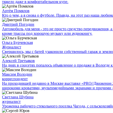
тяжело даже в комфортабельном купе.
Артём Помялов
Кто о чем, а я снова о футболе. Правда, на этот раз наша люб
Дмитрий Погодин
Автомобиль для меня - это не просто средство передвижения, а 
кроме трассы под хорошую музыку или аудиокнигу.
Ольга Бурчевская
Журналист
Свершилось, мы с батей узаконили собственный гараж и землю
Алексей Третьяков
На днях в соцсетях попалось объявление о продаже в Вологде к
Максим Володин
корреспондент
На проходившей недавно в Мос­кве выставке «PRO//Движение
широкими кроватями, мультимедийными экранами и прочими 
Светлана Шубина
журналист
Уроженка рабочего стекольного поселка Чагода, с сельскохозяй