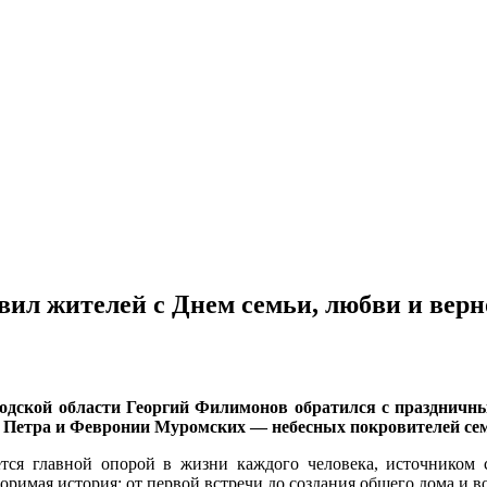
вил жителей с Днем семьи, любви и верн
огодской области Георгий Филимонов обратился с праздничн
х Петра и Февронии Муромских — небесных покровителей сем
ется главной опорой в жизни каждого человека, источником с
оримая история: от первой встречи до создания общего дома и в