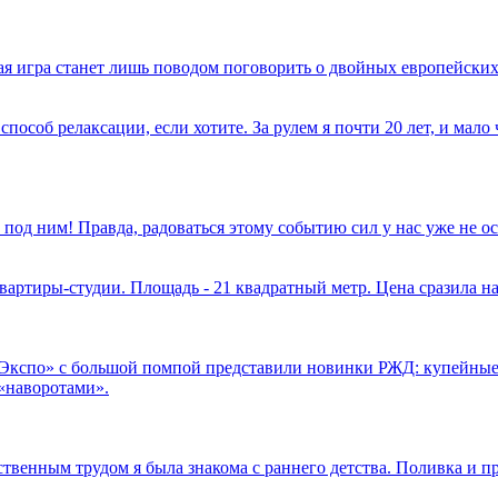
имая игра станет лишь поводом поговорить о двойных европейских
способ релаксации, если хотите. За рулем я почти 20 лет, и мал
 под ним! Правда, радоваться этому событию сил у нас уже не 
вартиры-студии. Площадь - 21 квадратный метр. Цена сразила на
.Экспо» с большой помпой представили новинки РЖД: купейные
«наворотами».
ственным трудом я была знакома с раннего детства. Поливка и п