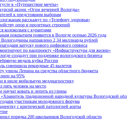
вгусте в «Путешествие мечты»
скурсий акции «Огни вечерней Вологды»
ателей к предстоящим выборам
вологжанам расскажут по «Телефону здоровья»
ройству опор и пролетных строений
я колокольня с курантами
ьным покрытием появится в Вологде осенью 2026 года
 Вологодчины направлено 2,34 миллиарда рублей
благодаря запуску нового цифрового сервиса
ремонтируют по нацпроекту «Инфраструктура для жизни»
огде создадут при поддержке вологодского бизнеса
ребряную медаль кубка России
юль совершила рекордные 45 вылетов
у улицы Ленина на средства областного бюджета
олнен на 95%
ли в июле мобильную меддиагностику
 пять человек на место
 научат ковать и лепить из глины
 «Хранитель традиционной народной культуры Вологодской обл
агодаря участникам молодежного форума
циентку с критической патологией аорты
етие
инил порядка 200 школьников Вологодской области