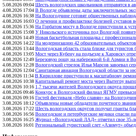
5.08.2026 09:04
Шесть вологодских школьников отправятся в а
4.08.2026 17:04
В Вологде объявлены даты заключительных эк
4.08.2026 16:38
На Вологодчине готовят общественных наблюд
4.08.2026 16:03
О лечении и профилактике болезней суставов 
4.08.2026 15:36
На Горбатом мосту в Вологде приступили к уст
4.08.2026 15:08
У Никольского источника под Вологдой появитс
4.08.2026 14:49
Новая баскетбольная площадка с профессионал
4.08.2026 14:22
На модернизацию 42 образовательных объектов
4.08.2026 13:44
Вологодская область стала ближе для туристов 
4.08.2026 13:05
Мост через Кубену на подъезде к Харовску от
4.08.2026 12:49
Березовую рощу на набережной 6-й Армии в Вол
4.08.2026 12:28
Вологодский стрелок Илья Марсов завоевал се
4.08.2026 12:04
Санитарная авиация Вологодской области за и
4.08.2026 11:34
В Кириллове приступили к масштабному ремонт
4.08.2026 10:38
Капитальный ремонт моста через Вытегру вып
4.08.2026 10:16
1,7 тысячи жителей Вологодского округа прош
4.08.2026 09:46
Конкурс в Вологодский филиал ЯГМУ превысил
4.08.2026 09:16
Гостей фестиваля «Небо славян» на Вологодчине
3.08.2026 18:12
Объявлены новые обладатели почетного звания
3.08.2026 17:22
Шесть вологодских округов получат гранты бл
3.08.2026 16:56
Вологодские и петербургские медики спасли па
3.08.2026 16:25
Журнал «Вологодский ЛАД» отметил свое 35-л
3.08.2026 16:01
Региональный туристский слет «Азимут» объед