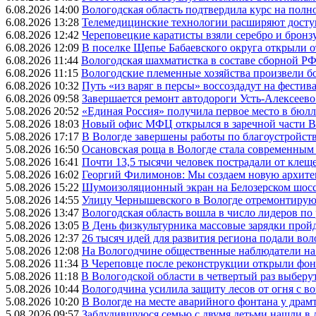
6.08.2026 14:00
Вологодская область подтвердила курс на пол
6.08.2026 13:28
Телемедицинские технологии расширяют досту
6.08.2026 12:42
Череповецкие каратисты взяли серебро и бронзу
6.08.2026 12:09
В поселке Щепье Бабаевского округа открыли 
6.08.2026 11:44
Вологодская шахматистка в составе сборной РФ
6.08.2026 11:15
Вологодские племенные хозяйства произвели бо
6.08.2026 10:32
Путь «из варяг в персы» воссоздадут на фестив
6.08.2026 09:58
Завершается ремонт автодороги Усть-Алексеев
5.08.2026 20:52
«Единая Россия» получила первое место в бюлл
5.08.2026 18:03
Новый офис МФЦ открылся в заречной части 
5.08.2026 17:17
В Вологде завершены работы по благоустройств
5.08.2026 16:50
Осановская роща в Вологде стала современным
5.08.2026 16:41
Почти 13,5 тысячи человек пострадали от клеще
5.08.2026 16:02
Георгий Филимонов: Мы создаем новую архитек
5.08.2026 15:22
Шумоизоляционный экран на Белозерском шосс
5.08.2026 14:55
Улицу Чернышевского в Вологде отремонтируют
5.08.2026 13:47
Вологодская область вошла в число лидеров по
5.08.2026 13:05
В День физкультурника массовые зарядки прой
5.08.2026 12:37
26 тысяч идей для развития региона подали вол
5.08.2026 12:08
На Вологодчине общественные наблюдатели на
5.08.2026 11:34
В Череповце после реконструкции открыли фон
5.08.2026 11:18
В Вологодской области в четвертый раз выберу
5.08.2026 10:44
Вологодчина усилила защиту лесов от огня с во
5.08.2026 10:20
В Вологде на месте аварийного фонтана у драмт
5.08.2026 09:57
Заблудившуюся семью с двумя детьми нашли в 