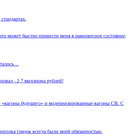
 стандартах.
о что может быстро привести меня в равновесное состояние,
осталось…
повал - 2,7 миллиона рублей!
 «вагоны будущего» и модернизированные вагоны СВ. С
рополка грядок всегда были моей обязанностью.