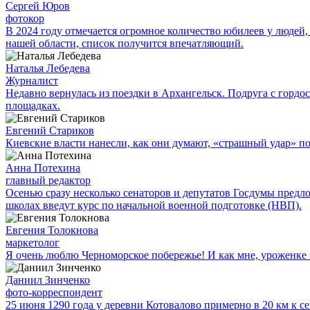
Сергей Юров
фотокор
В 2024 году отмечается огромное количество юбилеев у людей,
нашей области, список получится впечатляющий.
Наталья Лебедева
Журналист
Недавно вернулась из поездки в Архангельск. Подруга с гор
площадках.
Евгений Стариков
Киевские власти нанесли, как они думают, «страшный удар» 
Анна Потехина
главный редактор
Осенью сразу несколько сенаторов и депутатов Госдумы предл
школах введут курс по начальной военной подготовке (НВП).
Евгения Толокнова
маркетолог
Я очень люблю Черноморское побережье! И как мне, уроженке э
Даниил Зинченко
фото-корреспондент
25 июня 1290 года у деревни Котовалово примерно в 20 км к с