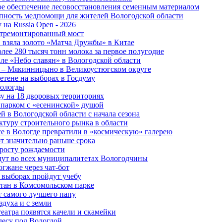
ное обеспечение лесовосстановления семенным материалом
пность медпомощи для жителей Вологодской области
 на Russia Open - 2026
отремонтированный мост
 взяла золото «Матча Дружбы» в Китае
лее 280 тысяч тонн молока за первое полугодие
але «Небо славян» в Вологодской области
о – Мякинницыно в Великоустюгском округе
етене на выборах в Госдуму
Вологды
у на 18 дворовых территориях
 парком с «есенинской» душой
й в Вологодской области с начала сезона
туру строительного рынка в области
е в Вологде превратили в «космическую» галерею
 значительно раньше срока
 росту рождаемости
дут во всех муниципалитетах Вологодчины
огжане через чат-бот
 выборах пройдут учебу
тан в Комсомольском парке
т самого лучшего папу
здуха и с земли
еатра появятся качели и скамейки
лесу под Вологдой