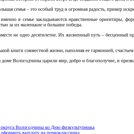
ьшая семья – это особый труд и огромная радость, пример искр
: именно в семье закладываются нравственные ориентиры, фор
стью за их маленькие и большие победы.
есте не одно десятилетие. Их жизненный путь – бесценный пр
ьшой книги совместной жизни, наполняя ее гармонией, счастье
 доме Вологодчины царили мир, добро и благополучие, и призва
 округа Вологодчины ко Дню физкультурника
 оформить выплату на первоклассника