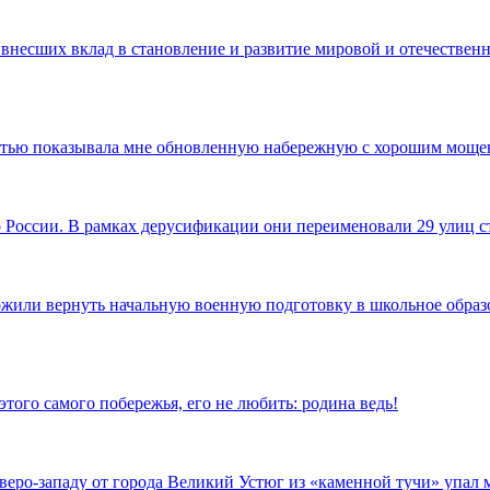
 внесших вклад в становление и развитие мировой и отечественн
достью показывала мне обновленную набережную с хорошим моще
по России. В рамках дерусификации они переименовали 29 улиц
ожили вернуть начальную военную подготовку в школьное образов
того самого побережья, его не любить: родина ведь!
еверо-западу от города Великий Устюг из «каменной тучи» упал