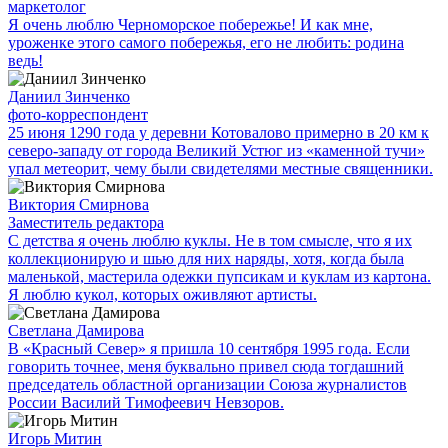
маркетолог
Я очень люблю Черноморское побережье! И как мне,
уроженке этого самого побережья, его не любить: родина
ведь!
Даниил Зинченко
фото-корреспондент
25 июня 1290 года у деревни Котовалово примерно в 20 км к
северо-западу от города Великий Устюг из «каменной тучи»
упал метеорит, чему были свидетелями местные священники.
Виктория Смирнова
Заместитель редактора
С детства я очень люблю куклы. Не в том смысле, что я их
коллекционирую и шью для них наряды, хотя, когда была
маленькой, мастерила одежки пупсикам и куклам из картона.
Я люблю кукол, которых оживляют артисты.
Светлана Дамирова
В «Красный Север» я пришла 10 сентября 1995 года. Если
говорить точнее, меня буквально привел сюда тогдашний
председатель областной организации Союза журналистов
России Василий Тимофеевич Невзоров.
Игорь Митин