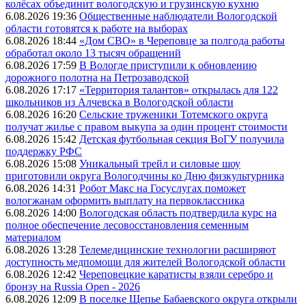
колёсах объединит вологодскую и грузинскую кухню
6.08.2026 19:36
Общественные наблюдатели Вологодской
области готовятся к работе на выборах
6.08.2026 18:44
«Дом СВО» в Череповце за полгода работы
обработал около 13 тысяч обращений
6.08.2026 17:59
В Вологде приступили к обновлению
дорожного полотна на Петрозаводской
6.08.2026 17:17
«Территория талантов» открылась для 122
школьников из Алчевска в Вологодской области
6.08.2026 16:20
Сельские труженики Тотемского округа
получат жилье с правом выкупа за один процент стоимости
6.08.2026 15:42
Детская футбольная секция ВоГУ получила
поддержку РФС
6.08.2026 15:08
Уникальный трейл и силовые шоу
приготовили округа Вологодчины ко Дню физкультурника
6.08.2026 14:31
Робот Макс на Госуслугах поможет
вологжанам оформить выплату на первоклассника
6.08.2026 14:00
Вологодская область подтвердила курс на
полное обеспечение лесовосстановления семенным
материалом
6.08.2026 13:28
Телемедицинские технологии расширяют
доступность медпомощи для жителей Вологодской области
6.08.2026 12:42
Череповецкие каратисты взяли серебро и
бронзу на Russia Open - 2026
6.08.2026 12:09
В поселке Щепье Бабаевского округа открыли