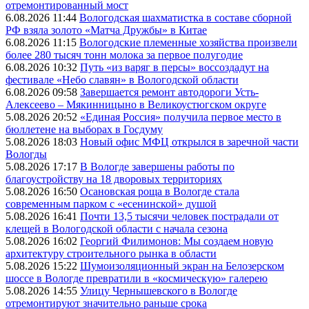
отремонтированный мост
6.08.2026 11:44
Вологодская шахматистка в составе сборной
РФ взяла золото «Матча Дружбы» в Китае
6.08.2026 11:15
Вологодские племенные хозяйства произвели
более 280 тысяч тонн молока за первое полугодие
6.08.2026 10:32
Путь «из варяг в персы» воссоздадут на
фестивале «Небо славян» в Вологодской области
6.08.2026 09:58
Завершается ремонт автодороги Усть-
Алексеево – Мякинницыно в Великоустюгском округе
5.08.2026 20:52
«Единая Россия» получила первое место в
бюллетене на выборах в Госдуму
5.08.2026 18:03
Новый офис МФЦ открылся в заречной части
Вологды
5.08.2026 17:17
В Вологде завершены работы по
благоустройству на 18 дворовых территориях
5.08.2026 16:50
Осановская роща в Вологде стала
современным парком с «есенинской» душой
5.08.2026 16:41
Почти 13,5 тысячи человек пострадали от
клещей в Вологодской области с начала сезона
5.08.2026 16:02
Георгий Филимонов: Мы создаем новую
архитектуру строительного рынка в области
5.08.2026 15:22
Шумоизоляционный экран на Белозерском
шоссе в Вологде превратили в «космическую» галерею
5.08.2026 14:55
Улицу Чернышевского в Вологде
отремонтируют значительно раньше срока