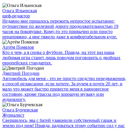
Ольга Ильинская
шеф-редактор
Недавно мне пришлось пережить непростое испытание:
путешествие по железной дороге продолжительностью 19
часов на боковушке. Кому-то это привычно или просто
ненапряжно, а мне тяжело даже в комфортабельном купе.
Артём Помялов
Кто о чем, а я снова о футболе. Правда, на этот раз наша
любимая игра станет лишь поводом поговорить о двойных
европейских стандартах.
Дмитрий Погодин
Автомобиль для меня - это не просто средство передвижения,
а способ релаксации, если хотите. За рулем я почти 20 лет, и
мало что может быстро привести меня в равновесное
состояние, кроме трассы под хорошую музыку или
аудиокнигу.
Ольга Бурчевская
Журналист
Свершилось, мы с батей узаконили собственный гараж и
землю под ним! Правда, радоваться этому событию сил у нас