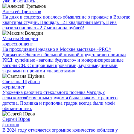
уже не осталось…
Алексей Третьяков
На днях в соцсетях попалось объявление о продаже в Вологде
квартиры-студии. Площадь - 21 квадратный метр. Цена
сразила наповал - 2,7 миллиона рублей!
Максим Володин
корреспондент
На проходившей недавно в Мос­кве выставке «PRO//
Движение.Экспо» с большой помпой представили новинки
РЖД: купейные «вагоны будущего» и модернизированные
вагоны СВ. С широкими кроватями, мультимедийными
экранами и прочими «наворотами».
Светлана Шубина
журналист
Уроженка рабочего стекольного поселка Чагода, с
сельскохозяйственным трудом я была знакома с раннего
детства. Поливка и прополка грядок всегда были моей
обязанностью.
Сергей Юров
фотокор
В 2024 году отмечается огромное количество юбилеев у