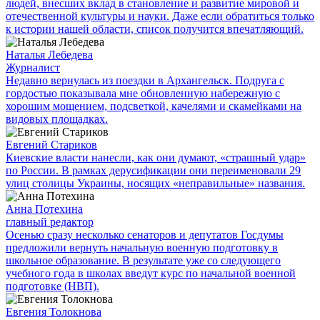
людей, внесших вклад в становление и развитие мировой и
отечественной культуры и науки. Даже если обратиться только
к истории нашей области, список получится впечатляющий.
Наталья Лебедева
Журналист
Недавно вернулась из поездки в Архангельск. Подруга с
гордостью показывала мне обновленную набережную с
хорошим мощением, подсветкой, качелями и скамейками на
видовых площадках.
Евгений Стариков
Киевские власти нанесли, как они думают, «страшный удар»
по России. В рамках дерусификации они переименовали 29
улиц столицы Украины, носящих «неправильные» названия.
Анна Потехина
главный редактор
Осенью сразу несколько сенаторов и депутатов Госдумы
предложили вернуть начальную военную подготовку в
школьное образование. В результате уже со следующего
учебного года в школах введут курс по начальной военной
подготовке (НВП).
Евгения Толокнова