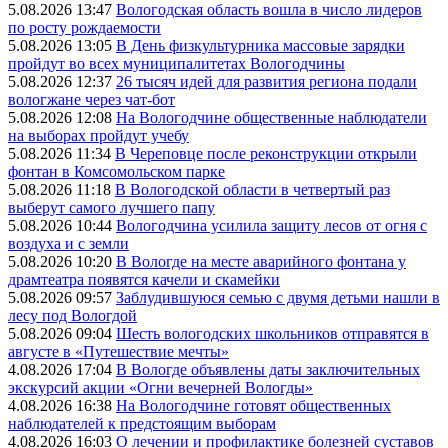
5.08.2026 13:47
Вологодская область вошла в число лидеров
по росту рождаемости
5.08.2026 13:05
В День физкультурника массовые зарядки
пройдут во всех муниципалитетах Вологодчины
5.08.2026 12:37
26 тысяч идей для развития региона подали
вологжане через чат-бот
5.08.2026 12:08
На Вологодчине общественные наблюдатели
на выборах пройдут учебу
5.08.2026 11:34
В Череповце после реконструкции открыли
фонтан в Комсомольском парке
5.08.2026 11:18
В Вологодской области в четвертый раз
выберут самого лучшего папу
5.08.2026 10:44
Вологодчина усилила защиту лесов от огня с
воздуха и с земли
5.08.2026 10:20
В Вологде на месте аварийного фонтана у
драмтеатра появятся качели и скамейки
5.08.2026 09:57
Заблудившуюся семью с двумя детьми нашли в
лесу под Вологдой
5.08.2026 09:04
Шесть вологодских школьников отправятся в
августе в «Путешествие мечты»
4.08.2026 17:04
В Вологде объявлены даты заключительных
экскурсий акции «Огни вечерней Вологды»
4.08.2026 16:38
На Вологодчине готовят общественных
наблюдателей к предстоящим выборам
4.08.2026 16:03
О лечении и профилактике болезней суставов