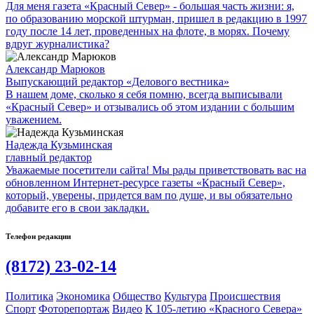
Для меня газета «Красный Север» - большая часть жизни: я,
по образованию морской штурман, пришел в редакцию в 1997
году после 14 лет, проведенных на флоте, в морях. Почему
вдруг журналистика?
Александр Марюков
Выпускающий редактор «Делового вестника»
В нашем доме, сколько я себя помню, всегда выписывали
«Красный Север» и отзывались об этом издании с большим
уважением.
Надежда Кузьминская
главный редактор
Уважаемые посетители сайта! Мы рады приветствовать вас на
обновленном Интернет-ресурсе газеты «Красный Север»,
который, уверены, придется вам по душе, и вы обязательно
добавите его в свои закладки.
Телефон редакции
(8172) 23-02-14
Политика
Экономика
Общество
Культура
Происшествия
Спорт
Фоторепортаж
Видео
К 105-летию «Красного Севера»