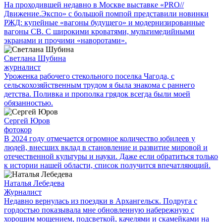
На проходившей недавно в Мос­кве выставке «PRO//
Движение.Экспо» с большой помпой представили новинки
РЖД: купейные «вагоны будущего» и модернизированные
вагоны СВ. С широкими кроватями, мультимедийными
экранами и прочими «наворотами».
Светлана Шубина
журналист
Уроженка рабочего стекольного поселка Чагода, с
сельскохозяйственным трудом я была знакома с раннего
детства. Поливка и прополка грядок всегда были моей
обязанностью.
Сергей Юров
фотокор
В 2024 году отмечается огромное количество юбилеев у
людей, внесших вклад в становление и развитие мировой и
отечественной культуры и науки. Даже если обратиться только
к истории нашей области, список получится впечатляющий.
Наталья Лебедева
Журналист
Недавно вернулась из поездки в Архангельск. Подруга с
гордостью показывала мне обновленную набережную с
хорошим мощением, подсветкой, качелями и скамейками на