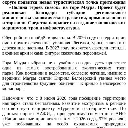
округе появится новая туристическая точка притяжения
— «Поляна героев сказок» на горе Маура. Проект будет
реализован благодаря субсидии регионального
министерства экономического развития, промышленности
и торговли. Средства направят на создание экологических
маршрутов, троп и инфраструктуры.
Обустройство пройдёт в два этапа. В 2026 году на территории
смонтируют освещение, установят беседки, урны, лавочки и
деревянные настилы. В 2027 году появятся указатели, стенды,
входные арки и сами фигуры сказочных персонажей.
Гора Маура выбрана не случайно: сегодня здесь пролегает
одна из самых востребованных экологических троп
парка. Как пояснили в ведомстве, согласно легенде, именно с
вершины Мауры святой Кирилл Белозерский увидел место
для строительства будущей обители – Кирилло–Белозерского
монастыря.
Напомним, что с 8 июня 2026 года посещение территории
нацпарка стало бесплатным. Развитие экотуризма в регионе
соответствует нацпроекту «Туризм и гостеприимство». По
данным опроса НАФИ, , проведенному совместно с АНО
«Национальные приоритеты» в мае 2026 года, 97% россиян,
уже побывавших на особо охраняемых природных