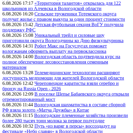
6.08.2026 17:17
«Территория талантов» открылась для 122
школьников из Алчевска в Вологодской области
6.08.2026 16:20
Сельские труженики Тотемского округа
получат жилье с правом выкупа за один процент стоимости
6.08.2026 15:42
Детская футбольная секция ВоГУ получила
поддержку РФС
6.08.2026 15:08
Уникальный трейл и силовые шоу
приготовили округа Вологодчины ко Дню физкультурника
6.08.2026 14:31
Робот Макс на Госуслугах поможет
вологжанам оформить выплату на первоклассника
6.08.2026 14:00
Вологодская область подтвердила курс на
полное обеспечение лесовосстановления семенным
материалом
6.08.2026 13:28
Телемедицинские технологии расширяют
доступность медпомощи для жителей Вологодской области
6.08.2026 12:42
Череповецкие каратисты взяли серебро и
бронзу на Russia Open - 2026
6.08.2026 12:09
В поселке Щепье Бабаевского округа открыли
отремонтированный мост
6.08.2026 11:44
Вологодская шахматистка в составе сборной
РФ взяла золото «Матча Дружбы» в Китае
6.08.2026 11:15
Вологодские племенные хозяйства произвели
более 280 тысяч тонн молока за первое полугодие
6.08.2026 10:32
Путь «из варяг в персы» воссоздадут на
фестивале «Небо славян» в Вологодской области