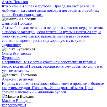
Артём Помялов
Кто о чем, а я снова о футболе. Правда, на этот раз наша
любимая игра станет лишь поводом поговорить о двойных
европейских стандартах.
Дмитрий Погодин
Автомобиль для меня - это не просто средство передвижения,
а способ релаксации, если хотите. За рулем я почти 20 лет, и
мало что может быстро привести меня в равновесное
состояние, кроме трассы под хорошую музыку или
аудиокнигу.
Ольга Бурчевская
Журналист
Свершилось, мы с батей узаконили собственный гараж и
землю под ним! Правда, радоваться этому событию сил у нас
уже не осталось…
Алексей Третьяков
На днях в соцсетях попалось объявление о продаже в Вологде
квартиры-студии. Площадь - 21 квадратный метр. Цена
сразила наповал - 2,7 миллиона рублей!
Максим Володин
корреспондент