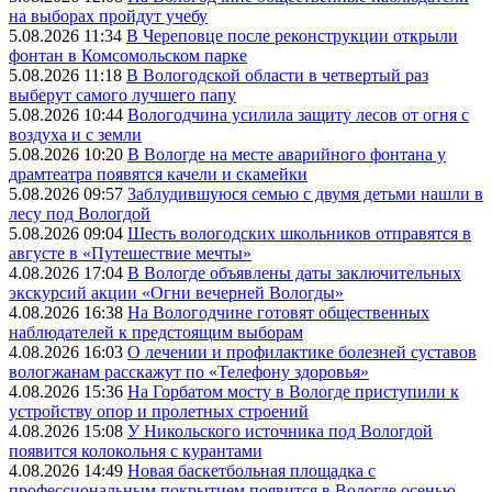
на выборах пройдут учебу
5.08.2026 11:34
В Череповце после реконструкции открыли
фонтан в Комсомольском парке
5.08.2026 11:18
В Вологодской области в четвертый раз
выберут самого лучшего папу
5.08.2026 10:44
Вологодчина усилила защиту лесов от огня с
воздуха и с земли
5.08.2026 10:20
В Вологде на месте аварийного фонтана у
драмтеатра появятся качели и скамейки
5.08.2026 09:57
Заблудившуюся семью с двумя детьми нашли в
лесу под Вологдой
5.08.2026 09:04
Шесть вологодских школьников отправятся в
августе в «Путешествие мечты»
4.08.2026 17:04
В Вологде объявлены даты заключительных
экскурсий акции «Огни вечерней Вологды»
4.08.2026 16:38
На Вологодчине готовят общественных
наблюдателей к предстоящим выборам
4.08.2026 16:03
О лечении и профилактике болезней суставов
вологжанам расскажут по «Телефону здоровья»
4.08.2026 15:36
На Горбатом мосту в Вологде приступили к
устройству опор и пролетных строений
4.08.2026 15:08
У Никольского источника под Вологдой
появится колокольня с курантами
4.08.2026 14:49
Новая баскетбольная площадка с
профессиональным покрытием появится в Вологде осенью