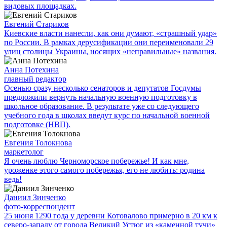
видовых площадках.
Евгений Стариков
Киевские власти нанесли, как они думают, «страшный удар»
по России. В рамках дерусификации они переименовали 29
улиц столицы Украины, носящих «неправильные» названия.
Анна Потехина
главный редактор
Осенью сразу несколько сенаторов и депутатов Госдумы
предложили вернуть начальную военную подготовку в
школьное образование. В результате уже со следующего
учебного года в школах введут курс по начальной военной
подготовке (НВП).
Евгения Толокнова
маркетолог
Я очень люблю Черноморское побережье! И как мне,
уроженке этого самого побережья, его не любить: родина
ведь!
Даниил Зинченко
фото-корреспондент
25 июня 1290 года у деревни Котовалово примерно в 20 км к
северо-западу от города Великий Устюг из «каменной тучи»