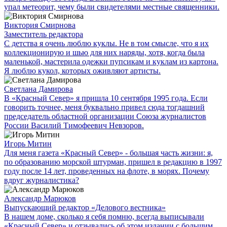
упал метеорит, чему были свидетелями местные священники.
Виктория Смирнова
Заместитель редактора
С детства я очень люблю куклы. Не в том смысле, что я их
коллекционирую и шью для них наряды, хотя, когда была
маленькой, мастерила одежки пупсикам и куклам из картона.
Я люблю кукол, которых оживляют артисты.
Светлана Дамирова
В «Красный Север» я пришла 10 сентября 1995 года. Если
говорить точнее, меня буквально привел сюда тогдашний
председатель областной организации Союза журналистов
России Василий Тимофеевич Невзоров.
Игорь Митин
Для меня газета «Красный Север» - большая часть жизни: я,
по образованию морской штурман, пришел в редакцию в 1997
году после 14 лет, проведенных на флоте, в морях. Почему
вдруг журналистика?
Александр Марюков
Выпускающий редактор «Делового вестника»
В нашем доме, сколько я себя помню, всегда выписывали
«Красный Север» и отзывались об этом издании с большим