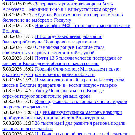
6.08.2026 09:58
Завершается ремонт автодороги Усть-
Алексеево – Мякинницыно в Великоустюгском округе
5.08.2026 20:52
«Единая Россия» получила первое место в
бюллетене на выборах в Госдуму
5.08.2026 18:03
Новый офис МФЦ открылся в заречной части
Вологды
5.08.2026 17:17
В Вологде завершены работы по
благоустройству на 18 дворовых территориях
5.08.2026 16:50
Осановская роща в Вологде стала
современным парком с «есенинской» душой
5.08.2026 16:41
Почти 13,5 тысячи человек пострадали от
клещей в Вологодской области с начала сезона
5.08.2026 16:02
Георгий Филимонов: Мы создаем новую
архитектуру строительного рынка в области
5.08.2026 15:22
Шумоизоляционный экран на Белозерском
шоссе в Вологде превратили в «космическую» галерею
5.08.2026 14:55
Улицу Чернышевского в Вологде
отремонтируют значительно раньше срока
5.08.2026 13:47
Вологодская область вошла в число лидеров
по росту рождаемости
5.08.2026 13:05
В День физкультурника массовые зарядки
пройдут во всех муниципалитетах Вологодчины
5.08.2026 12:37
26 тысяч идей для развития региона подали
вологжане через чат-бот
5.08.2026 12:08
На Вологодчине общественные наблюдатели