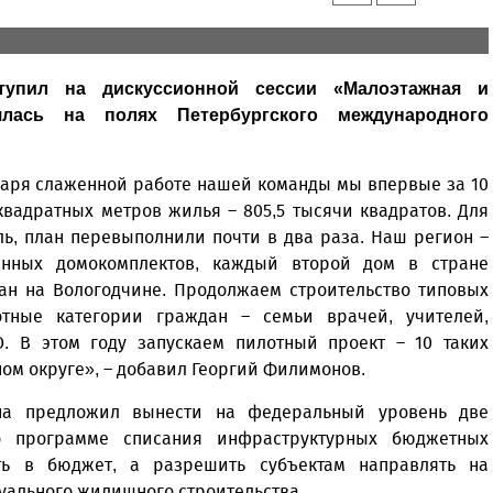
тупил на дискуссионной сессии «Малоэтажная и
ялась на полях Петербургского международного
годаря слаженной работе нашей команды мы впервые за 10
квадратных метров жилья – 805,5 тысячи квадратов. Для
ль, план перевыполнили почти в два раза. Наш регион –
янных домокомплектов, каждый второй дом в стране
лан на Вологодчине. Продолжаем строительство типовых
отные категории граждан – семьи врачей, учителей,
О. В этом году запускаем пилотный проект – 10 таких
ом округе», – добавил Георгий Филимонов.
она предложил вынести на федеральный уровень две
по программе списания инфраструктурных бюджетных
ть в бюджет, а разрешить субъектам направлять на
уального жилищного строительства.