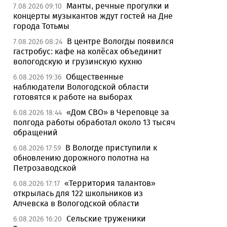
Манты, речные прогулки и
7.08.2026 09:10
концерты музыкантов ждут гостей на Дне
города Тотьмы
В центре Вологды появился
7.08.2026 08:24
гастробус: кафе на колёсах объединит
вологодскую и грузинскую кухню
Общественные
6.08.2026 19:36
наблюдатели Вологодской области
готовятся к работе на выборах
«Дом СВО» в Череповце за
6.08.2026 18:44
полгода работы обработал около 13 тысяч
обращений
В Вологде приступили к
6.08.2026 17:59
обновлению дорожного полотна на
Петрозаводской
«Территория талантов»
6.08.2026 17:17
открылась для 122 школьников из
Алчевска в Вологодской области
Сельские труженики
6.08.2026 16:20