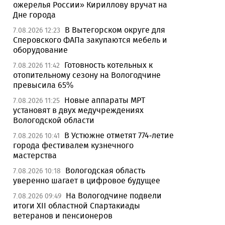
ожерелья России» Кириллову вручат на
Дне города
В Вытегорском округе для
7.08.2026 12:23
Сперовского ФАПа закупаются мебель и
оборудование
Готовность котельных к
7.08.2026 11:42
отопительному сезону на Вологодчине
превысила 65%
Новые аппараты МРТ
7.08.2026 11:25
установят в двух медучреждениях
Вологодской области
В Устюжне отметят 774-летие
7.08.2026 10:41
города фестивалем кузнечного
мастерства
Вологодская область
7.08.2026 10:18
уверенно шагает в цифровое будущее
На Вологодчине подвели
7.08.2026 09:49
итоги XII областной Спартакиады
ветеранов и пенсионеров