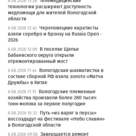
Телемедицинские
6.08.2026 13:28
технологии расширяют доступность
медпомощи для жителей Вологодской
области
Череповецкие каратисты
6.08.2026 12:42
взяли серебро и бронзу на Russia Open -
2026
В поселке Щепье
6.08.2026 12:09
Бабаевского округа открыли
отремонтированный мост
Вологодская шахматистка в
6.08.2026 11:44
составе сборной РФ взяла золото «Матча
Дружбы» в Китае
Вологодские племенные
6.08.2026 11:15
хозяйства произвели более 280 тысяч
тонн молока за первое полугодие
Путь «из варяг в персы»
6.08.2026 10:32
воссоздадут на фестивале «Небо славян»
в Вологодской области
Завершается ремонт
6.08.2026 09:58