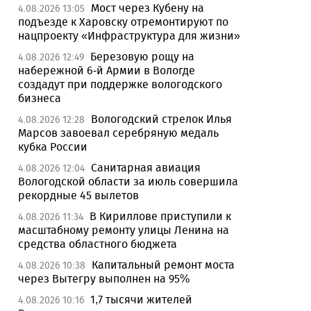
Мост через Кубену на
4.08.2026 13:05
подъезде к Харовску отремонтируют по
нацпроекту «Инфраструктура для жизни»
Березовую рощу на
4.08.2026 12:49
набережной 6-й Армии в Вологде
создадут при поддержке вологодского
бизнеса
Вологодский стрелок Илья
4.08.2026 12:28
Марсов завоевал серебряную медаль
кубка России
Санитарная авиация
4.08.2026 12:04
Вологодской области за июль совершила
рекордные 45 вылетов
В Кириллове приступили к
4.08.2026 11:34
масштабному ремонту улицы Ленина на
средства областного бюджета
Капитальный ремонт моста
4.08.2026 10:38
через Вытегру выполнен на 95%
1,7 тысячи жителей
4.08.2026 10:16