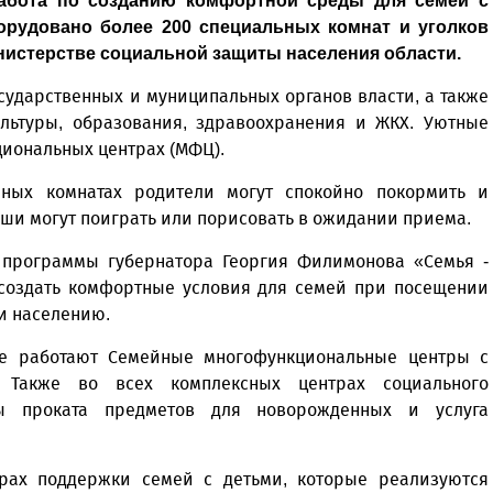
работа по созданию комфортной среды для семей с
борудовано более 200 специальных комнат и уголков
инистерстве социальной защиты населения области.
сударственных и муниципальных органов власти, а также
ультуры, образования, здравоохранения и ЖКХ. Уютные
кциональных центрах (МФЦ).
нных комнатах родители могут спокойно покормить и
ыши могут поиграть или порисовать в ожидании приема.
 программы губернатора Георгия Филимонова «Семья -
- создать комфортные условия для семей при посещении
и населению.
же работают Семейные многофункциональные центры с
 Также во всех комплексных центрах социального
ты проката предметов для новорожденных и услуга
ах поддержки семей с детьми, которые реализуются