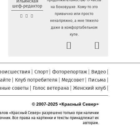
продолжительностью 19 часов
Ильинская
шеф-редактор
на боковушке. Кому-то это
«Территория талантов»
6.08.2026 17:17
привычно или просто
открылась для 122 школьников из
ненапряжно, а мне тяжело
Алчевска в Вологодской области
даже в комфортабельном
Сельские труженики
6.08.2026 16:20
купе.
Тотемского округа получат жилье с
Prev
Next
правом выкупа за один процент
стоимости
Детская футбольная секция
6.08.2026 15:42
ВоГУ получила поддержку РФС
роисшествия
Спорт
Фоторепортаж
Видео
Уникальный трейл и
6.08.2026 15:08
сайте
Клуб потребителя
Медсовет
Письма
силовые шоу приготовили округа
чные советы
Голос ветерана
Женский клуб
Вологодчины ко Дню физкультурника
Робот Макс на Госуслугах
6.08.2026 14:31
© 2007-2025 «Красный Север»
поможет вологжанам оформить выплату
на первоклассника
алов «Красный Север» разрешено только при наличии
очник. Все права на картинки и тексты принадлежат их
Вологодская область
6.08.2026 14:00
авторам.
подтвердила курс на полное
обеспечение лесовосстановления