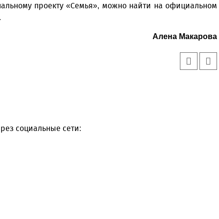
нальному проекту «Семья», можно найти на официальном
.
Алена Макарова
рез социальные сети:
Уважаемые посетители сайта
Мы рады приветствовать ва
на обновленном Интернет-
ресурсе газеты «Красный
Надежда