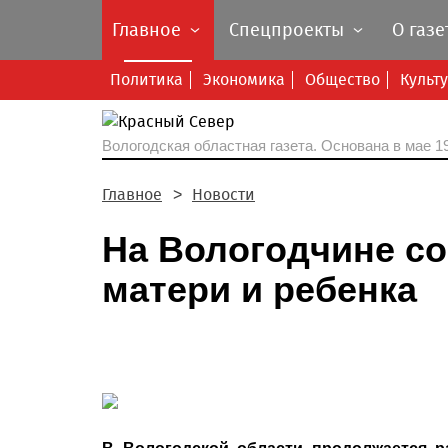
Главное
Спецпроекты
О газе
Политика
Экономика
Общество
Культ
Вологодская областная газета.
Основана в мае 19
Главное
Новости
На Вологодчине со
матери и ребенка