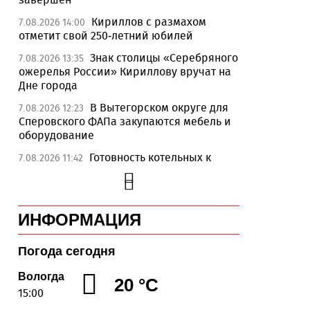
Кириллов с размахом
7.08.2026 14:00
отметит свой 250-летний юбилей
Знак столицы «Серебряного
7.08.2026 13:35
ожерелья России» Кириллову вручат на
Дне города
В Вытегорском округе для
7.08.2026 12:23
Сперовского ФАПа закупаются мебель и
оборудование
Готовность котельных к
7.08.2026 11:42
отопительному сезону на Вологодчине
превысила 65%
Новые аппараты МРТ
7.08.2026 11:25
ИНФОРМАЦИЯ
установят в двух медучреждениях
Вологодской области
Погода сегодня
В Устюжне отметят 774-
7.08.2026 10:41
летие города фестивалем кузнечного
Вологда
20 °C
мастерства
15:00
Вологодская область
7.08.2026 10:18