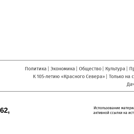
Север», который, уверены,
Кузьминская
главный
придется вам по душе, и вы
редактор
обязательно добавите его в
свои закладки.
Политика
Экономика
Общество
Культура
П
К 105-летию «Красного Севера»
Только на 
Да
Использование матери
62,
активной ссылки на ист