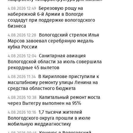
Березовую рощу на
4.08.2026 12:49
набережной 6-й Армии в Вологде
создадут при поддержке вологодского
бизнеса
Вологодский стрелок Илья
4.08.2026 12:28
Марсов завоевал серебряную медаль
кубка России
Санитарная авиация
4.08.2026 12:04
Вологодской области за июль совершила
рекордные 45 вылетов
В Кириллове приступили к
4.08.2026 11:34
масштабному ремонту улицы Ленина на
средства областного бюджета
Капитальный ремонт моста
4.08.2026 10:38
через Вытегру выполнен на 95%
1,7 тысячи жителей
4.08.2026 10:16
Вологодского округа прошли в июле
мобильную меддиагностику
Конкурс в Вологодский