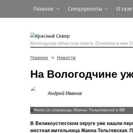
Главное
Спецпроекты
О газе
Вологодская областная газета.
Основана в мае 19
Главное
Новости
На Вологодчине у
Андрей Иванов
Фото со страницы Жанны Тельтевской в ВВ
В Великоустюгском округе уже нашли пе
местная жительница Жанна Тельтевская. По