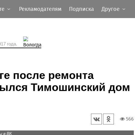
те
Рекламодателям
Подписка
Другое
17 года.
ге после ремонта
рылся Тимошинский дом
566
 в ВК