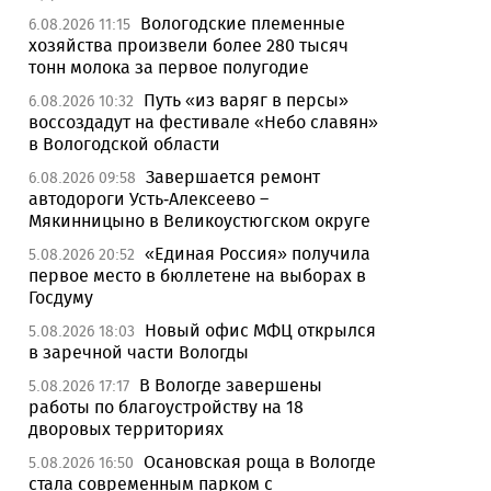
Вологодские племенные
6.08.2026 11:15
хозяйства произвели более 280 тысяч
тонн молока за первое полугодие
Путь «из варяг в персы»
6.08.2026 10:32
воссоздадут на фестивале «Небо славян»
в Вологодской области
Завершается ремонт
6.08.2026 09:58
автодороги Усть-Алексеево –
Мякинницыно в Великоустюгском округе
«Единая Россия» получила
5.08.2026 20:52
первое место в бюллетене на выборах в
Госдуму
Новый офис МФЦ открылся
5.08.2026 18:03
в заречной части Вологды
В Вологде завершены
5.08.2026 17:17
работы по благоустройству на 18
дворовых территориях
Осановская роща в Вологде
5.08.2026 16:50
стала современным парком с