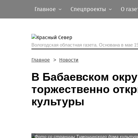
Главное
Спецпроекты
О газе
Вологодская областная газета.
Основана в мае 19
Главное
Новости
В Бабаевском окру
торжественно отк
культуры
Фото со страницы Тимошинского дома культуры