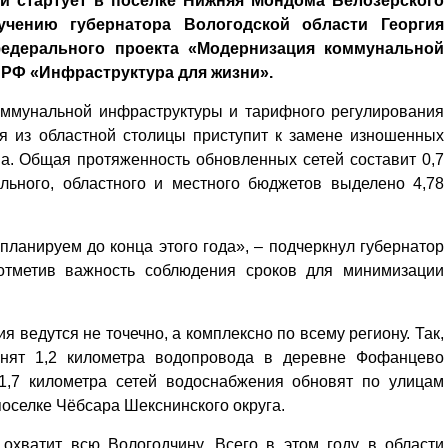
и стартует в поселке Нижняя Мондома Белозерского
чению губернатора Вологодской области Георгия
едерального проекта «Модернизация коммунальной
РФ «Инфраструктура для жизни».
коммунальной инфраструктуры и тарифного регулирования
ия из областной столицы приступит к замене изношенных
а. Общая протяженность обновленных сетей составит 0,7
льного, областного и местного бюджетов выделено 4,78
ланируем до конца этого года», – подчеркнул губернатор
 отметив важность соблюдения сроков для минимизации
 ведутся не точечно, а комплексно по всему региону. Так,
менят 1,2 километра водопровода в деревне Фофанцево
 1,7 километра сетей водоснабжения обновят по улицам
оселке Чёбсара Шекснинского округа.
охватит всю Вологодчину. Всего в этом году в области