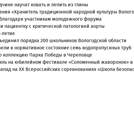
дчине научат ковать и лепить из глины
ания «Хранитель традиционной народной культуры Волого
ы благодаря участникам молодежного форума
и пациентку с критической патологией аорты
-летие
бъединил порядка 200 школьников Вологодской области
вели в нормативное состояние семь водопропускных труб
ю коллекцию Парка Победы в Череповце
такль на юбилейном фестивале «Соломенный жаворонок» в
Запад на XX Всероссийских соревнованиях «Школа безопа