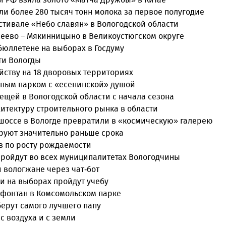
и более 280 тысяч тонн молока за первое полугодие
естивале «Небо славян» в Вологодской области
сеево – Мякинницыно в Великоустюгском округе
бюллетене на выборах в Госдуму
ти Вологды
йству на 18 дворовых территориях
нным парком с «есенинской» душой
лещей в Вологодской области с начала сезона
итектуру строительного рынка в области
оссе в Вологде превратили в «космическую» галерею
руют значительно раньше срока
в по росту рождаемости
пройдут во всех муниципалитетах Вологодчины
 вологжане через чат-бот
и на выборах пройдут учебу
 фонтан в Комсомольском парке
берут самого лучшего папу
с воздуха и с земли