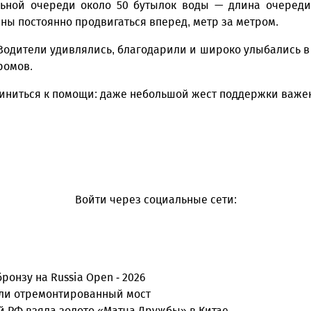
ьной очереди около 50 бутылок воды — длина очереди 
ны постоянно продвигаться вперед, метр за метром.
Водители удивлялись, благодарили и широко улыбались в о
ромов.
иться к помощи: даже небольшой жест поддержки важен д
Войти через социальные сети:
онзу на Russia Open - 2026
ыли отремонтированный мост
й РФ взяла золото «Матча Дружбы» в Китае