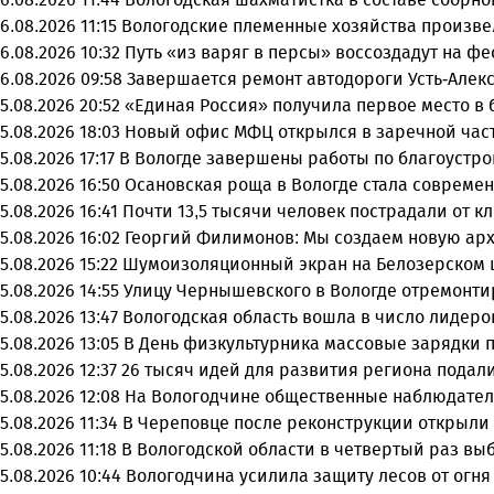
6.08.2026 11:15
Вологодские племенные хозяйства произвел
6.08.2026 10:32
Путь «из варяг в персы» воссоздадут на ф
6.08.2026 09:58
Завершается ремонт автодороги Усть-Алек
5.08.2026 20:52
«Единая Россия» получила первое место в 
5.08.2026 18:03
Новый офис МФЦ открылся в заречной час
5.08.2026 17:17
В Вологде завершены работы по благоустро
5.08.2026 16:50
Осановская роща в Вологде стала совреме
5.08.2026 16:41
Почти 13,5 тысячи человек пострадали от к
5.08.2026 16:02
Георгий Филимонов: Мы создаем новую арх
5.08.2026 15:22
Шумоизоляционный экран на Белозерском ш
5.08.2026 14:55
Улицу Чернышевского в Вологде отремонти
5.08.2026 13:47
Вологодская область вошла в число лидеро
5.08.2026 13:05
В День физкультурника массовые зарядки 
5.08.2026 12:37
26 тысяч идей для развития региона подали
5.08.2026 12:08
На Вологодчине общественные наблюдател
5.08.2026 11:34
В Череповце после реконструкции открыли
5.08.2026 11:18
В Вологодской области в четвертый раз вы
5.08.2026 10:44
Вологодчина усилила защиту лесов от огня 