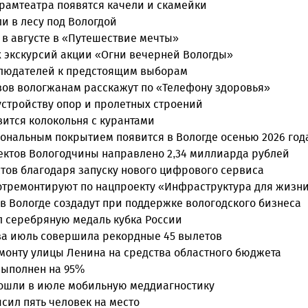
драмтеатра появятся качели и скамейки
и в лесу под Вологдой
 в августе в «Путешествие мечты»
 экскурсий акции «Огни вечерней Вологды»
блюдателей к предстоящим выборам
вов вологжанам расскажут по «Телефону здоровья»
 устройству опор и пролетных строений
вится колокольня с курантами
ональным покрытием появится в Вологде осенью 2026 год
ектов Вологодчины направлено 2,34 миллиарда рублей
стов благодаря запуску нового цифрового сервиса
 отремонтируют по нацпроекту «Инфраструктура для жизн
в Вологде создадут при поддержке вологодского бизнеса
л серебряную медаль кубка России
за июль совершила рекордные 45 вылетов
монту улицы Ленина на средства областного бюджета
выполнен на 95%
прошли в июле мобильную меддиагностику
сил пять человек на место