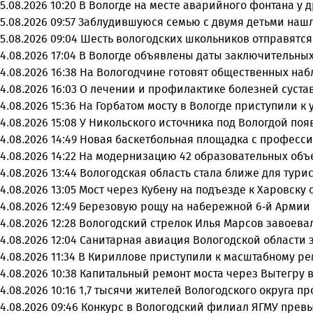
5.08.2026 10:20
В Вологде на месте аварийного фонтана у 
5.08.2026 09:57
Заблудившуюся семью с двумя детьми нашл
5.08.2026 09:04
Шесть вологодских школьников отправятся
4.08.2026 17:04
В Вологде объявлены даты заключительных
4.08.2026 16:38
На Вологодчине готовят общественных на
4.08.2026 16:03
О лечении и профилактике болезней суста
4.08.2026 15:36
На Горбатом мосту в Вологде приступили к
4.08.2026 15:08
У Никольского источника под Вологдой поя
4.08.2026 14:49
Новая баскетбольная площадка с професси
4.08.2026 14:22
На модернизацию 42 образовательных объ
4.08.2026 13:44
Вологодская область стала ближе для тури
4.08.2026 13:05
Мост через Кубену на подъезде к Харовску
4.08.2026 12:49
Березовую рощу на набережной 6-й Армии 
4.08.2026 12:28
Вологодский стрелок Илья Марсов завоева
4.08.2026 12:04
Санитарная авиация Вологодской области 
4.08.2026 11:34
В Кириллове приступили к масштабному ре
4.08.2026 10:38
Капитальный ремонт моста через Вытегру 
4.08.2026 10:16
1,7 тысячи жителей Вологодского округа 
4.08.2026 09:46
Конкурс в Вологодский филиал ЯГМУ превы