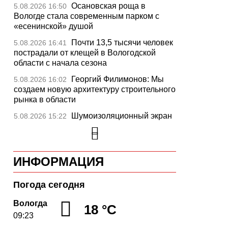
Осановская роща в
5.08.2026 16:50
Вологде стала современным парком с
«есенинской» душой
Почти 13,5 тысячи человек
5.08.2026 16:41
пострадали от клещей в Вологодской
области с начала сезона
Георгий Филимонов: Мы
5.08.2026 16:02
создаем новую архитектуру строительного
рынка в области
Шумоизоляционный экран
5.08.2026 15:22
на Белозерском шоссе в Вологде
превратили в «космическую» галерею
Улицу Чернышевского в
5.08.2026 14:55
ИНФОРМАЦИЯ
Вологде отремонтируют значительно
раньше срока
Погода сегодня
Вологодская область
5.08.2026 13:47
вошла в число лидеров по росту
Вологда
18 °C
рождаемости
09:23
В День физкультурника
5.08.2026 13:05