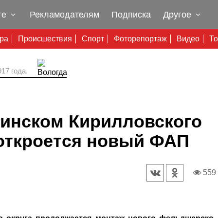
те
Рекламодателям
Подписка
Другое
ура
Происшествия
Спорт
Фоторепортаж
Видео
То
17 года.
винском Кирилловского
 откроется новый ФАП
559