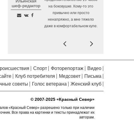
Ильинская
Помялов
шеф-редактор
на боковушке. Кому-то это
Заблудившуюся семью с
5.08.2026 09:57
привычно или просто
двумя детьми нашли в лесу под Вологдой
ненапряжно, а мне тяжело
Шесть вологодских
5.08.2026 09:04
даже в комфортабельном купе.
школьников отправятся в августе в
«Путешествие мечты»
Prev
Next
В Вологде объявлены даты
4.08.2026 17:04
заключительных экскурсий акции «Огни
вечерней Вологды»
На Вологодчине готовят
4.08.2026 16:38
роисшествия
Спорт
Фоторепортаж
Видео
общественных наблюдателей к
сайте
Клуб потребителя
Медсовет
Письма
предстоящим выборам
чные советы
Голос ветерана
Женский клуб
О лечении и профилактике
4.08.2026 16:03
болезней суставов вологжанам расскажут
© 2007-2025 «Красный Север»
по «Телефону здоровья»
алов «Красный Север» разрешено только при наличии
На Горбатом мосту в
4.08.2026 15:36
точник. Все права на картинки и тексты принадлежат их
Вологде приступили к устройству опор и
авторам.
пролетных строений
У Никольского источника
4.08.2026 15:08