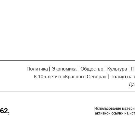
Кузьминская
главный
придется вам по душе, и вы
редактор
обязательно добавите его в
свои закладки.
Политика
Экономика
Общество
Культура
П
К 105-летию «Красного Севера»
Только на 
Да
Использование матери
62,
активной ссылки на ис