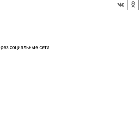
ерез социальные сети:
Уважаемые посетители сайта
Мы рады приветствовать ва
на обновленном Интернет-
ресурсе газеты «Красный
Надежда
Север», который, уверены,