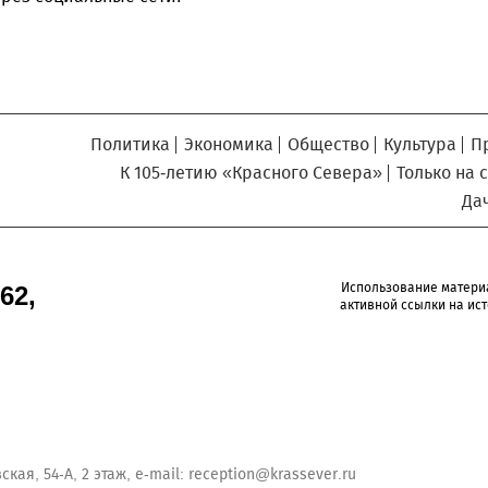
Политика
Экономика
Общество
Культура
П
К 105-летию «Красного Севера»
Только на 
Да
Использование матери
62,
активной ссылки на ист
кая, 54-А, 2 этаж, e-mail:
reception@krassever.ru