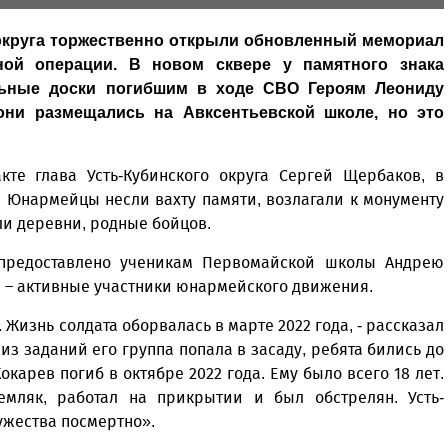
 округа торжественно открыли обновленный мемориал
ной операции. В новом сквере у памятного знака
льные доски погибшим в ходе СВО Героям Леониду
они размещались на Авксентьевской школе, но это
кте глава Усть-Кубинского округа Сергей Щербаков, в
 Юнармейцы несли вахту памяти, возлагали к монументу
ли деревни, родные бойцов.
предоставлено ученикам Первомайской школы Андрею
а – активные участники юнармейского движения.
 Жизнь солдата оборвалась в марте 2022 года, - рассказал
з заданий его группа попала в засаду, ребята бились до
окарев погиб в октябре 2022 года. Ему было всего 18 лет.
мляк, работал на прикрытии и был обстрелян. Усть-
жества посмертно».