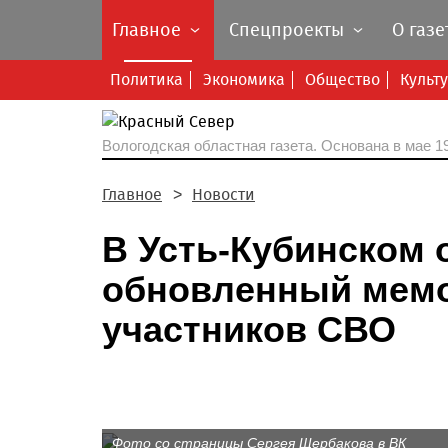
Главное
Спецпроекты
О газе
Политика
Экономика
Общество
Культ
Вологодская областная газета.
Основана в мае 19
Главное
Новости
В Усть-Кубинском 
обновленный мемо
участников СВО
Фото со страницы Сергея Щербакова в ВК