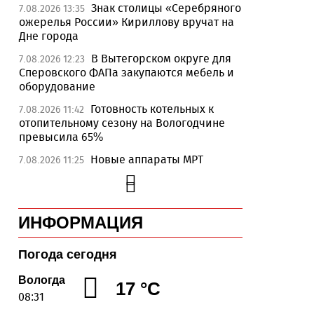
Знак столицы «Серебряного
7.08.2026 13:35
ожерелья России» Кириллову вручат на
Дне города
В Вытегорском округе для
7.08.2026 12:23
Сперовского ФАПа закупаются мебель и
оборудование
Готовность котельных к
7.08.2026 11:42
отопительному сезону на Вологодчине
превысила 65%
Новые аппараты МРТ
7.08.2026 11:25
установят в двух медучреждениях
Вологодской области
В Устюжне отметят 774-
7.08.2026 10:41
ИНФОРМАЦИЯ
летие города фестивалем кузнечного
мастерства
Погода сегодня
Вологодская область
7.08.2026 10:18
уверенно шагает в цифровое будущее
Вологда
17 °C
08:31
На Вологодчине подвели
7.08.2026 09:49
итоги XII областной Спартакиады