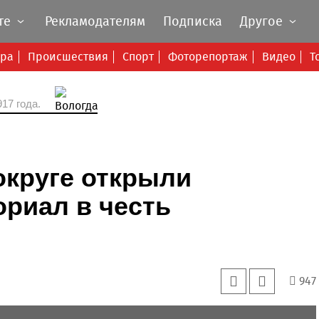
те
Рекламодателям
Подписка
Другое
ура
Происшествия
Спорт
Фоторепортаж
Видео
Т
17 года.
округе открыли
риал в честь
947