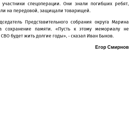
участники спецоперации. Они знали погибших ребят,
вали на передовой, защищали товарищей.
дседатель Представительного собрания округа Марина
а сохранение памяти. «Пусть к этому мемориалу не
 СВО будет жить долгие годы», - сказал Иван Быков.
Егор Смирнов
Уважаемые посетители сайта
Мы рады приветствовать ва
на обновленном Интернет-
ресурсе газеты «Красный
Надежда