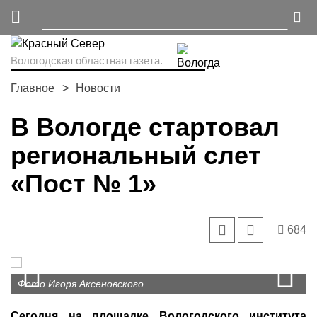
Вологодская областная газета.
Главное
Новости
В Вологде стартовал
региональный слет
«Пост № 1»
684
Prev
N
Фото Игоря Аксеновского
Сегодня на площадке Вологодского института