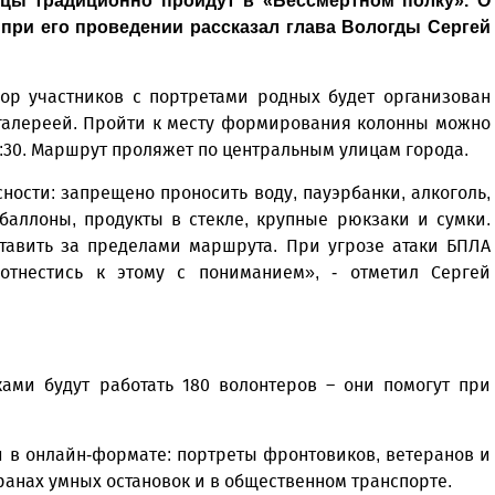
цы традиционно пройдут в «Бессмертном полку». О
при его проведении рассказал глава Вологды Сергей
ор участников с портретами родных будет организован
 галереей. Пройти к месту формирования колонны можно
9:30. Маршрут проляжет по центральным улицам города.
ости: запрещено проносить воду, пауэрбанки, алкоголь,
баллоны, продукты в стекле, крупные рюкзаки и сумки.
тавить за пределами маршрута. При угрозе атаки БПЛА
тнестись к этому с пониманием», - отметил Сергей
ами будут работать 180 волонтеров – они помогут при
 в онлайн-формате: портреты фронтовиков, ветеранов и
ранах умных остановок и в общественном транспорте.