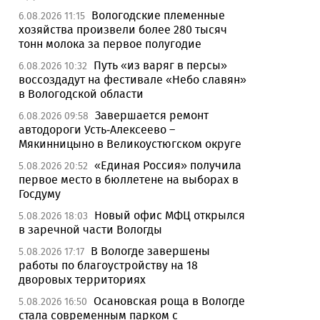
Вологодские племенные
6.08.2026 11:15
хозяйства произвели более 280 тысяч
тонн молока за первое полугодие
Путь «из варяг в персы»
6.08.2026 10:32
воссоздадут на фестивале «Небо славян»
в Вологодской области
Завершается ремонт
6.08.2026 09:58
автодороги Усть-Алексеево –
Мякинницыно в Великоустюгском округе
«Единая Россия» получила
5.08.2026 20:52
первое место в бюллетене на выборах в
Госдуму
Новый офис МФЦ открылся
5.08.2026 18:03
в заречной части Вологды
В Вологде завершены
5.08.2026 17:17
работы по благоустройству на 18
дворовых территориях
Осановская роща в Вологде
5.08.2026 16:50
стала современным парком с