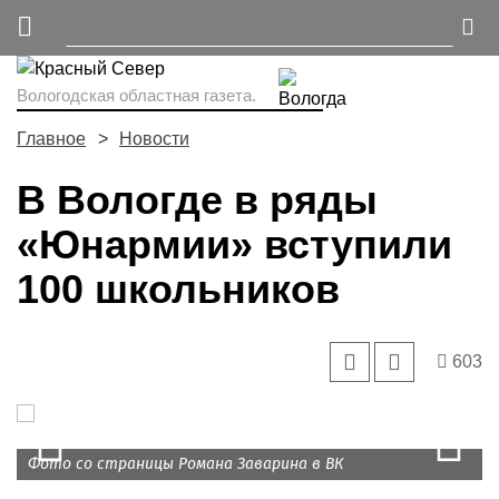
Вологодская областная газета.
Главное
Новости
В Вологде в ряды
«Юнармии» вступили
100 школьников
603
Prev
N
Фото со страницы Романа Заварина в ВК