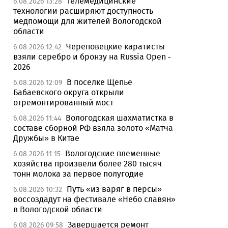
Телемедицинские
6.08.2026 13:28
технологии расширяют доступность
медпомощи для жителей Вологодской
области
Череповецкие каратисты
6.08.2026 12:42
взяли серебро и бронзу на Russia Open -
2026
В поселке Щепье
6.08.2026 12:09
Бабаевского округа открыли
отремонтированный мост
Вологодская шахматистка в
6.08.2026 11:44
составе сборной РФ взяла золото «Матча
Дружбы» в Китае
Вологодские племенные
6.08.2026 11:15
хозяйства произвели более 280 тысяч
тонн молока за первое полугодие
Путь «из варяг в персы»
6.08.2026 10:32
воссоздадут на фестивале «Небо славян»
в Вологодской области
Завершается ремонт
6.08.2026 09:58