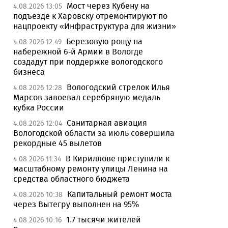
Мост через Кубену на
4.08.2026 13:05
подъезде к Харовску отремонтируют по
нацпроекту «Инфраструктура для жизни»
Березовую рощу на
4.08.2026 12:49
набережной 6-й Армии в Вологде
создадут при поддержке вологодского
бизнеса
Вологодский стрелок Илья
4.08.2026 12:28
Марсов завоевал серебряную медаль
кубка России
Санитарная авиация
4.08.2026 12:04
Вологодской области за июль совершила
рекордные 45 вылетов
В Кириллове приступили к
4.08.2026 11:34
масштабному ремонту улицы Ленина на
средства областного бюджета
Капитальный ремонт моста
4.08.2026 10:38
через Вытегру выполнен на 95%
1,7 тысячи жителей
4.08.2026 10:16