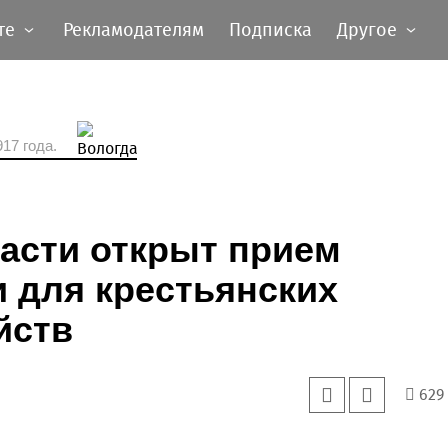
те
Рекламодателям
Подписка
Другое
17 года.
асти открыт прием
и для крестьянских
йств
629