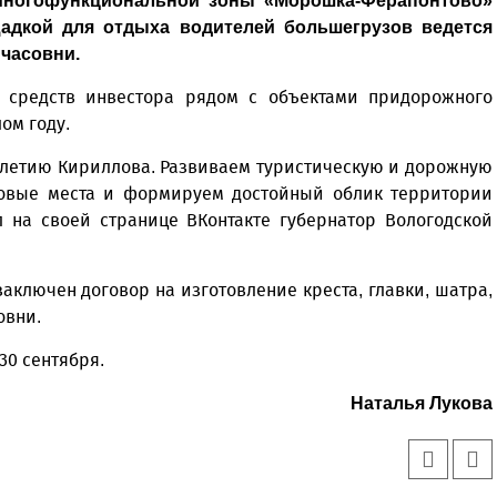
 многофункциональной зоны «Морошка-Ферапонтово»
адкой для отдыха водителей большегрузов ведется
часовни.
т средств инвестора рядом с объектами придорожного
ом году.
-летию Кириллова. Развиваем туристическую и дорожную
ковые места и формируем достойный облик территории
л на своей странице ВКонтакте губернатор Вологодской
аключен договор на изготовление креста, главки, шатра,
овни.
30 сентября.
Наталья Лукова