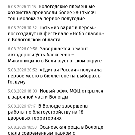
Вологодские племенные
6.08.2026 11:15
хозяйства произвели более 280 тысяч
тонн молока за первое полугодие
Путь «из варяг в персы»
6.08.2026 10:32
воссоздадут на фестивале «Небо славян»
в Вологодской области
Завершается ремонт
6.08.2026 09:58
автодороги Усть-Алексеево –
Мякинницыно в Великоустюгском округе
«Единая Россия» получила
5.08.2026 20:52
первое место в бюллетене на выборах в
Госдуму
Новый офис МФЦ открылся
5.08.2026 18:03
в заречной части Вологды
В Вологде завершены
5.08.2026 17:17
работы по благоустройству на 18
дворовых территориях
Осановская роща в Вологде
5.08.2026 16:50
стала современным парком с