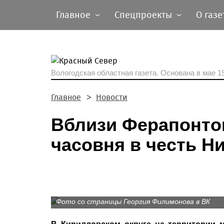
Главное
Спецпроекты
О газе
Вологодская областная газета.
Основана в мае 19
Главное
Новости
Вблизи Ферапонто
часовня в честь Н
Фото со страницы Георгия Филимонова в ВК