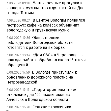
Манты, речные прогулки и
7.08.2026 09:10
концерты музыкантов ждут гостей на Дне
города Тотьмы
В центре Вологды появился
7.08.2026 08:24
гастробус: кафе на колёсах объединит
вологодскую и грузинскую кухню
Общественные
6.08.2026 19:36
наблюдатели Вологодской области
готовятся к работе на выборах
«Дом СВО» в Череповце за
6.08.2026 18:44
полгода работы обработал около 13 тысяч
обращений
В Вологде приступили к
6.08.2026 17:59
обновлению дорожного полотна на
Петрозаводской
«Территория талантов»
6.08.2026 17:17
открылась для 122 школьников из
Алчевска в Вологодской области
Сельские труженики
6.08.2026 16:20