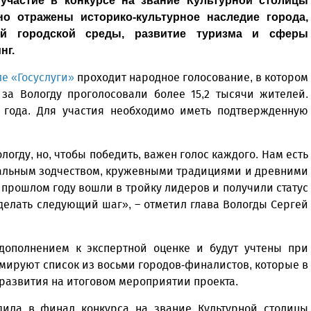
участие в конкурсе на звание Культурной столицы
но отражены историко-культурное наследие города,
й городской среды, развитие туризма и сферы
нг.
ле «Госуслуги»
проходит народное голосование, в котором
 за Вологду проголосовали более 15,2 тысячи жителей.
6 года. Для участия необходимо иметь подтвержденную
огду, но, чтобы победить, важен голос каждого. Нам есть
икальным зодчеством, кружевными традициями и древними
прошлом году вошли в тройку лидеров и получили статус
сделать следующий шаг», – отметил глава Вологды Сергей
 дополнением к экспертной оценке и будут учтены при
мируют список из восьми городов-финалистов, которые в
развития на итоговом мероприятии проекта.
ила в финал конкурса на звание Культурной столицы