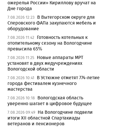
ожерелья России» Кириллову вручат на
Дне города
В Вытегорском округе для
7.08.2026 12:23
Сперовского ФАПа закупаются мебель и
оборудование
Готовность котельных к
7.08.2026 11:42
отопительному сезону на Вологодчине
превысила 65%
Новые аппараты МРТ
7.08.2026 11:25
установят в двух медучреждениях
Вологодской области
В Устюжне отметят 774-летие
7.08.2026 10:41
города фестивалем кузнечного
мастерства
Вологодская область
7.08.2026 10:18
уверенно шагает в цифровое будущее
На Вологодчине подвели
7.08.2026 09:49
итоги XII областной Спартакиады
ветеранов и пенсионеров