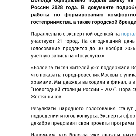
Вологда официально подала заявку на 
России 2028 года. В документе подроб
работы по формированию комфортно
гостеприимства, а также городской бренди
Параллельно с экспертной оценкой на
порта
участвуют 21 город. На сегодняшний день
Голосование продлится до 30 ноября 202
учетную запись на «Госуслугах».
«Более 15 тысяч жителей уже поддержали Вол
что показать: город-ровесник Москвы с ун
храмами. Мы дважды выходили в финал, а в 
"Новогодней столицы России – 2027". Пора 
Жестянников.
Результаты народного голосования станут
подведении итогов конкурса. Эксперты сфор
декабре представят свои проекты программ 
Напомним, что Вологда уже дважды выход