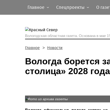
Главное
Спецпроекты
О газе
Вологодская областная газета.
Основана в мае 19
Главное
Новости
Вологда борется з
столица» 2028 года
Фото из архива газеты