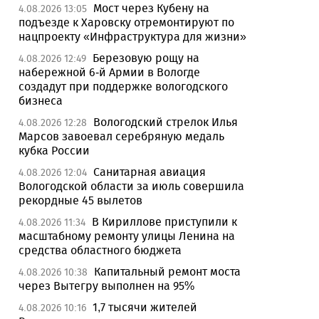
Мост через Кубену на
4.08.2026 13:05
подъезде к Харовску отремонтируют по
нацпроекту «Инфраструктура для жизни»
Березовую рощу на
4.08.2026 12:49
набережной 6-й Армии в Вологде
создадут при поддержке вологодского
бизнеса
Вологодский стрелок Илья
4.08.2026 12:28
Марсов завоевал серебряную медаль
кубка России
Санитарная авиация
4.08.2026 12:04
Вологодской области за июль совершила
рекордные 45 вылетов
В Кириллове приступили к
4.08.2026 11:34
масштабному ремонту улицы Ленина на
средства областного бюджета
Капитальный ремонт моста
4.08.2026 10:38
через Вытегру выполнен на 95%
1,7 тысячи жителей
4.08.2026 10:16