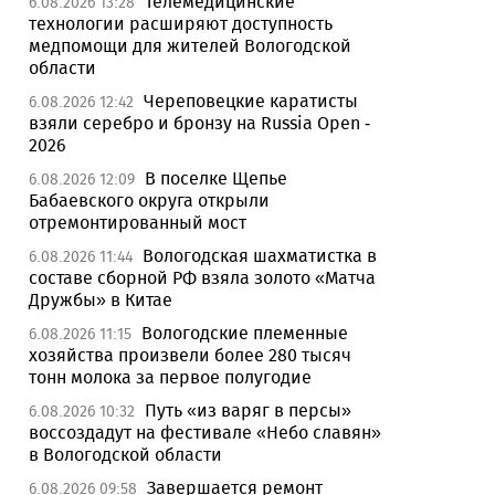
Телемедицинские
6.08.2026 13:28
технологии расширяют доступность
медпомощи для жителей Вологодской
области
Череповецкие каратисты
6.08.2026 12:42
взяли серебро и бронзу на Russia Open -
2026
В поселке Щепье
6.08.2026 12:09
Бабаевского округа открыли
отремонтированный мост
Вологодская шахматистка в
6.08.2026 11:44
составе сборной РФ взяла золото «Матча
Дружбы» в Китае
Вологодские племенные
6.08.2026 11:15
хозяйства произвели более 280 тысяч
тонн молока за первое полугодие
Путь «из варяг в персы»
6.08.2026 10:32
воссоздадут на фестивале «Небо славян»
в Вологодской области
Завершается ремонт
6.08.2026 09:58