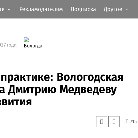
те
Рекламодателям
Подписка
Другое
17 года.
а практике: Вологодская
ла Дмитрию Медведеву
звития
715