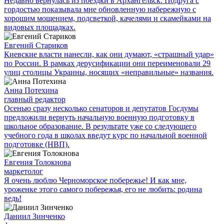
Недавно вернулась из поездки в Архангельск. Подруга с
гордостью показывала мне обновленную набережную с
хорошим мощением, подсветкой, качелями и скамейками на
видовых площадках.
Евгений Стариков
Киевские власти нанесли, как они думают, «страшный удар»
по России. В рамках дерусификации они переименовали 29
улиц столицы Украины, носящих «неправильные» названия.
Анна Потехина
главный редактор
Осенью сразу несколько сенаторов и депутатов Госдумы
предложили вернуть начальную военную подготовку в
школьное образование. В результате уже со следующего
учебного года в школах введут курс по начальной военной
подготовке (НВП).
Евгения Толокнова
маркетолог
Я очень люблю Черноморское побережье! И как мне,
уроженке этого самого побережья, его не любить: родина
ведь!
Даниил Зинченко