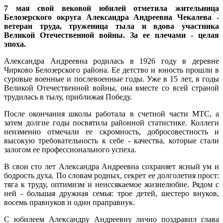
7 мая свой вековой юбилей отметила жительница
Белозерского округа Александра Андреевна Чекалева -
ветеран труда, труженица тыла и вдова участника
Великой Отечественной войны. За ее плечами - целая
эпоха.
Александра Андреевна родилась в 1926 году в деревне
Чирково Белозерского района. Ее детство и юность прошли в
суровые военные и послевоенные годы. Уже в 15 лет, в годы
Великой Отечественной войны, она вместе со всей страной
трудилась в тылу, приближая Победу.
После окончания школы работала в счетной части МТС, а
затем долгие годы посвятила районной статистике. Коллеги
неизменно отмечали ее скромность, добросовестность и
высокую требовательность к себе - качества, которые стали
залогом ее профессионального успеха.
В свои сто лет Александра Андреевна сохраняет ясный ум и
бодрость духа. По словам родных, секрет ее долголетия прост:
тяга к труду, оптимизм и неиссякаемое жизнелюбие. Рядом с
ней - большая дружная семья: трое детей, шестеро внуков,
восемь правнуков и один праправнук.
С юбилеем Александру Андреевну лично поздравил глава