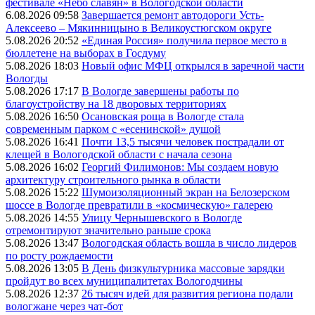
фестивале «Небо славян» в Вологодской области
6.08.2026 09:58
Завершается ремонт автодороги Усть-
Алексеево – Мякинницыно в Великоустюгском округе
5.08.2026 20:52
«Единая Россия» получила первое место в
бюллетене на выборах в Госдуму
5.08.2026 18:03
Новый офис МФЦ открылся в заречной части
Вологды
5.08.2026 17:17
В Вологде завершены работы по
благоустройству на 18 дворовых территориях
5.08.2026 16:50
Осановская роща в Вологде стала
современным парком с «есенинской» душой
5.08.2026 16:41
Почти 13,5 тысячи человек пострадали от
клещей в Вологодской области с начала сезона
5.08.2026 16:02
Георгий Филимонов: Мы создаем новую
архитектуру строительного рынка в области
5.08.2026 15:22
Шумоизоляционный экран на Белозерском
шоссе в Вологде превратили в «космическую» галерею
5.08.2026 14:55
Улицу Чернышевского в Вологде
отремонтируют значительно раньше срока
5.08.2026 13:47
Вологодская область вошла в число лидеров
по росту рождаемости
5.08.2026 13:05
В День физкультурника массовые зарядки
пройдут во всех муниципалитетах Вологодчины
5.08.2026 12:37
26 тысяч идей для развития региона подали
вологжане через чат-бот