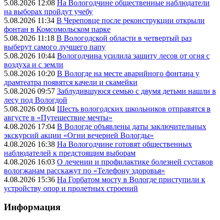
5.08.2026 12:08
На Вологодчине общественные наблюдатели
на выборах пройдут учебу
5.08.2026 11:34
В Череповце после реконструкции открыли
фонтан в Комсомольском парке
5.08.2026 11:18
В Вологодской области в четвертый раз
выберут самого лучшего папу
5.08.2026 10:44
Вологодчина усилила защиту лесов от огня с
воздуха и с земли
5.08.2026 10:20
В Вологде на месте аварийного фонтана у
драмтеатра появятся качели и скамейки
5.08.2026 09:57
Заблудившуюся семью с двумя детьми нашли в
лесу под Вологдой
5.08.2026 09:04
Шесть вологодских школьников отправятся в
августе в «Путешествие мечты»
4.08.2026 17:04
В Вологде объявлены даты заключительных
экскурсий акции «Огни вечерней Вологды»
4.08.2026 16:38
На Вологодчине готовят общественных
наблюдателей к предстоящим выборам
4.08.2026 16:03
О лечении и профилактике болезней суставов
вологжанам расскажут по «Телефону здоровья»
4.08.2026 15:36
На Горбатом мосту в Вологде приступили к
устройству опор и пролетных строений
Информация