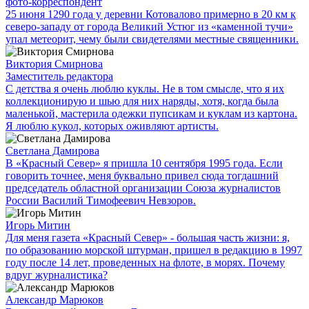
фото-корреспондент
25 июня 1290 года у деревни Котовалово примерно в 20 км к
северо-западу от города Великий Устюг из «каменной тучи»
упал метеорит, чему были свидетелями местные священники.
Виктория Смирнова
Заместитель редактора
С детства я очень люблю куклы. Не в том смысле, что я их
коллекционирую и шью для них наряды, хотя, когда была
маленькой, мастерила одежки пупсикам и куклам из картона.
Я люблю кукол, которых оживляют артисты.
Светлана Дамирова
В «Красный Север» я пришла 10 сентября 1995 года. Если
говорить точнее, меня буквально привел сюда тогдашний
председатель областной организации Союза журналистов
России Василий Тимофеевич Невзоров.
Игорь Митин
Для меня газета «Красный Север» - большая часть жизни: я,
по образованию морской штурман, пришел в редакцию в 1997
году после 14 лет, проведенных на флоте, в морях. Почему
вдруг журналистика?
Александр Марюков