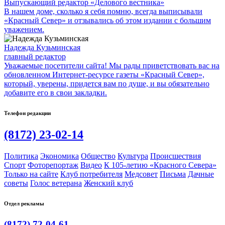
Выпускающий редактор «Делового вестника»
В нашем доме, сколько я себя помню, всегда выписывали
«Красный Север» и отзывались об этом издании с большим
уважением.
Надежда Кузьминская
главный редактор
Уважаемые посетители сайта! Мы рады приветствовать вас на
обновленном Интернет-ресурсе газеты «Красный Север»,
который, уверены, придется вам по душе, и вы обязательно
добавите его в свои закладки.
Телефон редакции
(8172) 23-02-14
Политика
Экономика
Общество
Культура
Происшествия
Спорт
Фоторепортаж
Видео
К 105-летию «Красного Севера»
Только на сайте
Клуб потребителя
Медсовет
Письма
Дачные
советы
Голос ветерана
Женский клуб
Отдел рекламы
(8172) 72-04-61