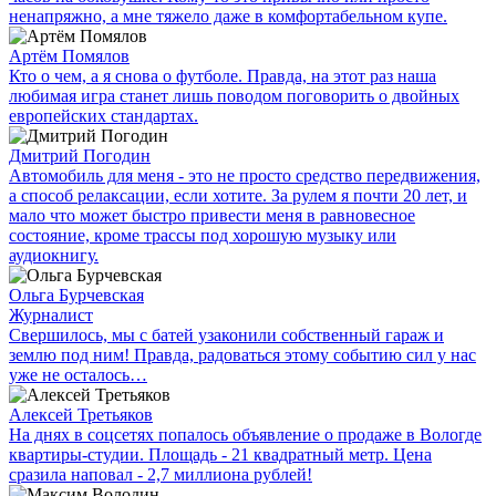
ненапряжно, а мне тяжело даже в комфортабельном купе.
Артём Помялов
Кто о чем, а я снова о футболе. Правда, на этот раз наша
любимая игра станет лишь поводом поговорить о двойных
европейских стандартах.
Дмитрий Погодин
Автомобиль для меня - это не просто средство передвижения,
а способ релаксации, если хотите. За рулем я почти 20 лет, и
мало что может быстро привести меня в равновесное
состояние, кроме трассы под хорошую музыку или
аудиокнигу.
Ольга Бурчевская
Журналист
Свершилось, мы с батей узаконили собственный гараж и
землю под ним! Правда, радоваться этому событию сил у нас
уже не осталось…
Алексей Третьяков
На днях в соцсетях попалось объявление о продаже в Вологде
квартиры-студии. Площадь - 21 квадратный метр. Цена
сразила наповал - 2,7 миллиона рублей!