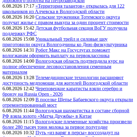
дорожного полотна на Петрозаводской
6.08.2026 17:17
«Территория талантов» открылась для 122
школьников из Алчевска в Вологодской области
6.08.2026 16:20
Сельские труженики Тотемского округа
получат жилье с правом выкупа за один процент стоимости
6.08.2026 15:42
Детская футбольная секция ВоГУ получила
поддержку РФС
6.08.2026 15:08
Уникальный трейл и силовые шоу
приготовили округа Вологодчины ко Дню физкультурника
6.08.2026 14:31
Робот Макс на Госуслугах поможет
вологжанам оформить выплату на первоклассника
6.08.2026 14:00
Вологодская область подтвердила курс на
полное обеспечение лесовосстановления семенным
материалом
6.08.2026 13:28
Телемедицинские технологии расширяют
доступность медпомощи для жителей Вологодской области
6.08.2026 12:42
Череповецкие каратисты взяли серебро и
бронзу на Russia Open - 2026
6.08.2026 12:09
В поселке Щепье Бабаевского округа открыли
отремонтированный мост
6.08.2026 11:44
Вологодская шахматистка в составе сборной
РФ взяла золото «Матча Дружбы» в Китае
6.08.2026 11:15
Вологодские племенные хозяйства произвели
более 280 тысяч тонн молока за первое полугодие
6.08.2026 10:32
Путь «из варяг в персы» воссоздадут на