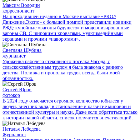
Максим Володин
корреспондент
На проходившей недавно в Мос­кве выставке «PRO//
Движение.Экспо» с большой помпой представили новинки
РЖД: купейные «вагоны будущего» и модернизированные
вагоны СВ. С широкими кроватями, мультимедийными
экранами и прочими «наворотами».
Светлана Шубина
журналист
Уроженка рабочего стекольного поселка Чагода, с
сельскохозяйственным трудом я была знакома с раннего
детства. Поливка и прополка грядок всегда были моей
обязанностью.
Сергей Юров
фотокор
В 2024 году отмечается огромное количество юбилеев у
людей, внесших вклад в становление и развитие мировой и
отечественной культуры и науки. Даже если обратиться только
к истории нашей области, список получится впечатляющий.
Наталья Лебедева
Журналист