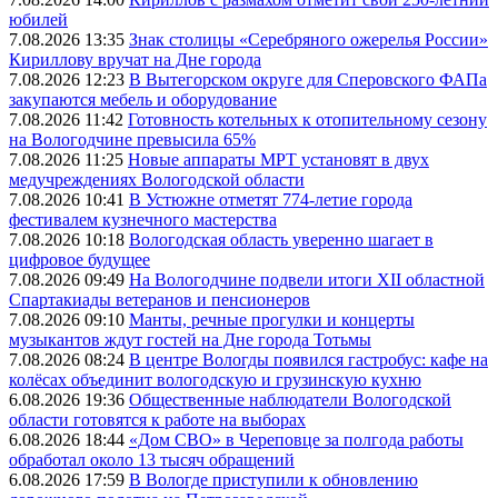
юбилей
7.08.2026 13:35
Знак столицы «Серебряного ожерелья России»
Кириллову вручат на Дне города
7.08.2026 12:23
В Вытегорском округе для Сперовского ФАПа
закупаются мебель и оборудование
7.08.2026 11:42
Готовность котельных к отопительному сезону
на Вологодчине превысила 65%
7.08.2026 11:25
Новые аппараты МРТ установят в двух
медучреждениях Вологодской области
7.08.2026 10:41
В Устюжне отметят 774-летие города
фестивалем кузнечного мастерства
7.08.2026 10:18
Вологодская область уверенно шагает в
цифровое будущее
7.08.2026 09:49
На Вологодчине подвели итоги XII областной
Спартакиады ветеранов и пенсионеров
7.08.2026 09:10
Манты, речные прогулки и концерты
музыкантов ждут гостей на Дне города Тотьмы
7.08.2026 08:24
В центре Вологды появился гастробус: кафе на
колёсах объединит вологодскую и грузинскую кухню
6.08.2026 19:36
Общественные наблюдатели Вологодской
области готовятся к работе на выборах
6.08.2026 18:44
«Дом СВО» в Череповце за полгода работы
обработал около 13 тысяч обращений
6.08.2026 17:59
В Вологде приступили к обновлению