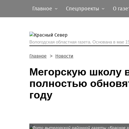
Главное
Спецпроекты
О газе
Вологодская областная газета.
Основана в мае 19
Главное
Новости
Мегорскую школу в
полностью обновя
году
Фото вытегорской районной газеты «Красное 