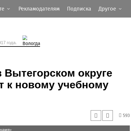
те
Рекламодателям
Подписка
Другое
17 года.
 Вытегорском округе
т к новому учебному
593
знамя»