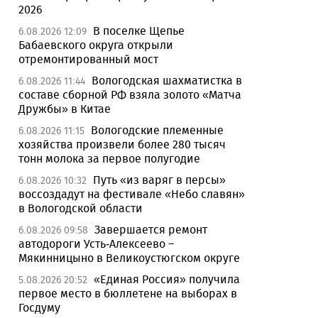
2026
В поселке Щепье
6.08.2026 12:09
Бабаевского округа открыли
отремонтированный мост
Вологодская шахматистка в
6.08.2026 11:44
составе сборной РФ взяла золото «Матча
Дружбы» в Китае
Вологодские племенные
6.08.2026 11:15
хозяйства произвели более 280 тысяч
тонн молока за первое полугодие
Путь «из варяг в персы»
6.08.2026 10:32
воссоздадут на фестивале «Небо славян»
в Вологодской области
Завершается ремонт
6.08.2026 09:58
автодороги Усть-Алексеево –
Мякинницыно в Великоустюгском округе
«Единая Россия» получила
5.08.2026 20:52
первое место в бюллетене на выборах в
Госдуму