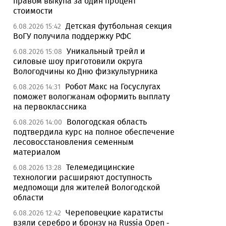
правом выкупа за один процент
стоимости
Детская футбольная секция
6.08.2026 15:42
ВоГУ получила поддержку РФС
Уникальный трейл и
6.08.2026 15:08
силовые шоу приготовили округа
Вологодчины ко Дню физкультурника
Робот Макс на Госуслугах
6.08.2026 14:31
поможет вологжанам оформить выплату
на первоклассника
Вологодская область
6.08.2026 14:00
подтвердила курс на полное обеспечение
лесовосстановления семенным
материалом
Телемедицинские
6.08.2026 13:28
технологии расширяют доступность
медпомощи для жителей Вологодской
области
Череповецкие каратисты
6.08.2026 12:42
взяли серебро и бронзу на Russia Open -