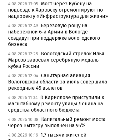
Мост через Кубену на
4.08.2026 13:05
подъезде к Харовску отремонтируют по
нацпроекту «Инфраструктура для жизни»
Березовую рощу на
4.08.2026 12:49
набережной 6-й Армии в Вологде
создадут при поддержке вологодского
бизнеса
Вологодский стрелок Илья
4.08.2026 12:28
Марсов завоевал серебряную медаль
кубка России
Санитарная авиация
4.08.2026 12:04
Вологодской области за июль совершила
рекордные 45 вылетов
В Кириллове приступили к
4.08.2026 11:34
масштабному ремонту улицы Ленина на
средства областного бюджета
Капитальный ремонт моста
4.08.2026 10:38
через Вытегру выполнен на 95%
1,7 тысячи жителей
4.08.2026 10:16