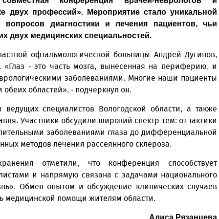
овместная конференция врачей-неврологов и
е двух профессий». Мероприятие стало уникальной
 вопросов диагностики и лечения пациентов, чьи
их двух медицинских специальностей.
ластной офтальмологической больницы Андрей Дугинов,
«Глаз - это часть мозга, вынесенная на периферию, и
еврологическими заболеваниями. Многие наши пациенты
обеих областей», - подчеркнул он.
ведущих специалистов Вологодской области, а также
вля. Участники обсудили широкий спектр тем: от тактики
алительными заболеваниями глаза до дифференциальной
нных методов лечения рассеянного склероза.
хранения отметили, что конференция способствует
листами и напрямую связана с задачами национального
знь». Обмен опытом и обсуждение клинических случаев
ть медицинской помощи жителям области.
Алиса Рязанцева