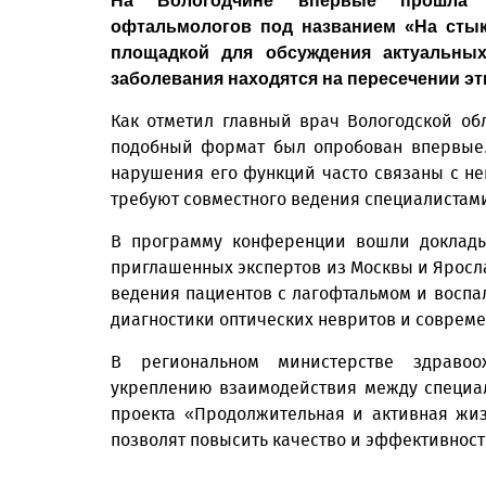
На Вологодчине впервые прошла с
офтальмологов под названием «На стык
площадкой для обсуждения актуальных
заболевания находятся на пересечении эт
Как отметил главный врач Вологодской об
подобный формат был опробован впервые. 
нарушения его функций часто связаны с н
требуют совместного ведения специалистами 
В программу конференции вошли доклады 
приглашенных экспертов из Москвы и Яросла
ведения пациентов с лагофтальмом и восп
диагностики оптических невритов и совреме
В региональном министерстве здравоо
укреплению взаимодействия между специа
проекта «Продолжительная и активная жи
позволят повысить качество и эффективнос