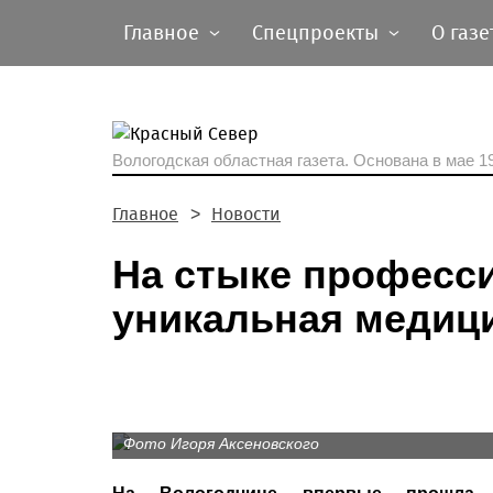
Главное
Спецпроекты
О газе
Вологодская областная газета.
Основана в мае 19
Главное
Новости
На стыке професси
уникальная медиц
Фото Игоря Аксеновского