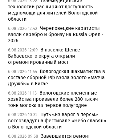
Телемедицинские
6.08.2026 13:28
технологии расширяют доступность
медпомощи для жителей Вологодской
области
Череповецкие каратисты
6.08.2026 12:42
взяли серебро и бронзу на Russia Open -
2026
В поселке Щепье
6.08.2026 12:09
Бабаевского округа открыли
отремонтированный мост
Вологодская шахматистка в
6.08.2026 11:44
составе сборной РФ взяла золото «Матча
Дружбы» в Китае
Вологодские племенные
6.08.2026 11:15
хозяйства произвели более 280 тысяч
тонн молока за первое полугодие
Путь «из варяг в персы»
6.08.2026 10:32
воссоздадут на фестивале «Небо славян»
в Вологодской области
Завершается ремонт
6.08.2026 09:58