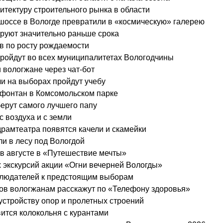
тектуру строительного рынка в области
оссе в Вологде превратили в «космическую» галерею
руют значительно раньше срока
в по росту рождаемости
пройдут во всех муниципалитетах Вологодчины
 вологжане через чат-бот
и на выборах пройдут учебу
 фонтан в Комсомольском парке
берут самого лучшего папу
с воздуха и с земли
драмтеатра появятся качели и скамейки
и в лесу под Вологдой
в августе в «Путешествие мечты»
 экскурсий акции «Огни вечерней Вологды»
блюдателей к предстоящим выборам
вов вологжанам расскажут по «Телефону здоровья»
 устройству опор и пролетных строений
вится колокольня с курантами