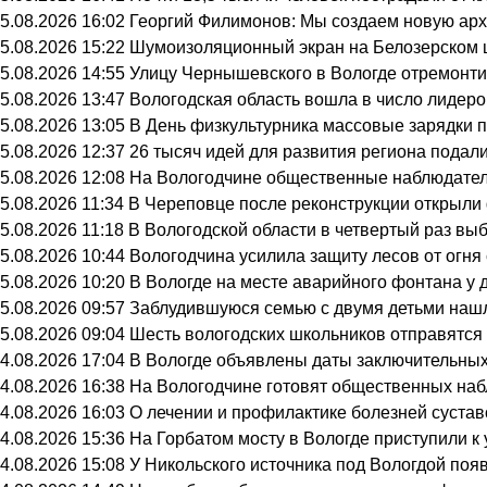
5.08.2026 16:02
Георгий Филимонов: Мы создаем новую архи
5.08.2026 15:22
Шумоизоляционный экран на Белозерском ш
5.08.2026 14:55
Улицу Чернышевского в Вологде отремонти
5.08.2026 13:47
Вологодская область вошла в число лидеро
5.08.2026 13:05
В День физкультурника массовые зарядки 
5.08.2026 12:37
26 тысяч идей для развития региона подали
5.08.2026 12:08
На Вологодчине общественные наблюдател
5.08.2026 11:34
В Череповце после реконструкции открыли
5.08.2026 11:18
В Вологодской области в четвертый раз вы
5.08.2026 10:44
Вологодчина усилила защиту лесов от огня 
5.08.2026 10:20
В Вологде на месте аварийного фонтана у 
5.08.2026 09:57
Заблудившуюся семью с двумя детьми нашл
5.08.2026 09:04
Шесть вологодских школьников отправятся 
4.08.2026 17:04
В Вологде объявлены даты заключительных
4.08.2026 16:38
На Вологодчине готовят общественных на
4.08.2026 16:03
О лечении и профилактике болезней суста
4.08.2026 15:36
На Горбатом мосту в Вологде приступили к
4.08.2026 15:08
У Никольского источника под Вологдой поя