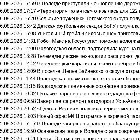
6.08.2026 17:59
В Вологде приступили к обновлению дорож
6.08.2026 17:17
«Территория талантов» открылась для 122 
6.08.2026 16:20
Сельские труженики Тотемского округа пол
6.08.2026 15:42
Детская футбольная секция ВоГУ получил
6.08.2026 15:08
Уникальный трейл и силовые шоу приготов
6.08.2026 14:31
Робот Макс на Госуслугах поможет вологж
6.08.2026 14:00
Вологодская область подтвердила курс на
6.08.2026 13:28
Телемедицинские технологии расширяют до
6.08.2026 12:42
Череповецкие каратисты взяли серебро и б
6.08.2026 12:09
В поселке Щепье Бабаевского округа откр
6.08.2026 11:44
Вологодская шахматистка в составе сборно
6.08.2026 11:15
Вологодские племенные хозяйства произвел
6.08.2026 10:32
Путь «из варяг в персы» воссоздадут на ф
6.08.2026 09:58
Завершается ремонт автодороги Усть-Алек
5.08.2026 20:52
«Единая Россия» получила первое место в
5.08.2026 18:03
Новый офис МФЦ открылся в заречной час
5.08.2026 17:17
В Вологде завершены работы по благоустр
5.08.2026 16:50
Осановская роща в Вологде стала совреме
5.08.2026 16:41
Почти 13,5 тысячи человек пострадали от к