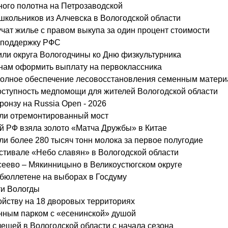
ного полотна на Петрозаводской
школьников из Алчевска в Вологодской области
учат жилье с правом выкупа за один процент стоимости
а поддержку РФС
или округа Вологодчины ко Дню физкультурника
анам оформить выплату на первоклассника
 полное обеспечение лесовосстановления семенным матер
ступность медпомощи для жителей Вологодской области
ронзу на Russia Open - 2026
ыли отремонтированный мост
й РФ взяла золото «Матча Дружбы» в Китае
и более 280 тысяч тонн молока за первое полугодие
естивале «Небо славян» в Вологодской области
сеево – Мякинницыно в Великоустюгском округе
 бюллетене на выборах в Госдуму
ти Вологды
ойству на 18 дворовых территориях
нным парком с «есенинской» душой
лещей в Вологодской области с начала сезона