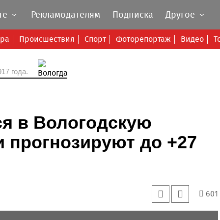
те
Рекламодателям
Подписка
Другое
ура
Происшествия
Спорт
Фоторепортаж
Видео
Т
17 года.
ся в Вологодскую
и прогнозируют до +27
601