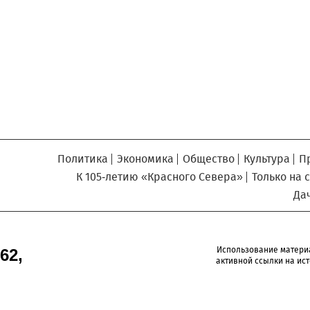
Север», который, уверены,
Кузьминская
главный
придется вам по душе, и вы
редактор
обязательно добавите его в
свои закладки.
Политика
Экономика
Общество
Культура
П
К 105-летию «Красного Севера»
Только на 
Да
Использование матери
62,
активной ссылки на ист