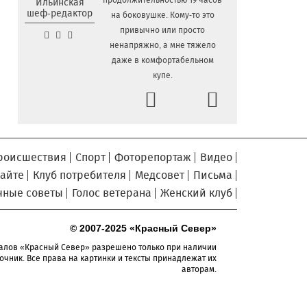
продолжительностью 19 часов
Ильинская
шеф-редактор
на боковушке. Кому-то это
Сельские труженики
6.08.2026 16:20
привычно или просто
Тотемского округа получат жилье с
ненапряжно, а мне тяжело
правом выкупа за один процент
даже в комфортабельном
стоимости
купе.
Детская футбольная секция
6.08.2026 15:42
Prev
Next
ВоГУ получила поддержку РФС
Уникальный трейл и
6.08.2026 15:08
силовые шоу приготовили округа
Вологодчины ко Дню физкультурника
роисшествия
Спорт
Фоторепортаж
Видео
Робот Макс на Госуслугах
6.08.2026 14:31
сайте
Клуб потребителя
Медсовет
Письма
поможет вологжанам оформить выплату
чные советы
Голос ветерана
Женский клуб
на первоклассника
Вологодская область
6.08.2026 14:00
© 2007-2025 «Красный Север»
подтвердила курс на полное
обеспечение лесовосстановления
алов «Красный Север» разрешено только при наличии
семенным материалом
очник. Все права на картинки и тексты принадлежат их
авторам.
Телемедицинские
6.08.2026 13:28
технологии расширяют доступность