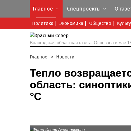
Главное
Спецпроекты
О газе
Политика
Экономика
Общество
Культ
Вологодская областная газета.
Основана в мае 19
Главное
Новости
Тепло возвращает
область: синоптик
°С
Фото Игоря Аксеновского