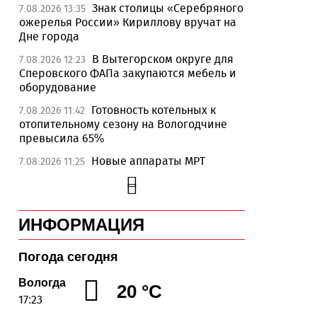
Знак столицы «Серебряного
7.08.2026 13:35
ожерелья России» Кириллову вручат на
Дне города
В Вытегорском округе для
7.08.2026 12:23
Сперовского ФАПа закупаются мебель и
оборудование
Готовность котельных к
7.08.2026 11:42
отопительному сезону на Вологодчине
превысила 65%
Новые аппараты МРТ
7.08.2026 11:25
установят в двух медучреждениях
Вологодской области
В Устюжне отметят 774-
7.08.2026 10:41
ИНФОРМАЦИЯ
летие города фестивалем кузнечного
мастерства
Погода сегодня
Вологодская область
7.08.2026 10:18
уверенно шагает в цифровое будущее
Вологда
20 °C
17:23
На Вологодчине подвели
7.08.2026 09:49
итоги XII областной Спартакиады