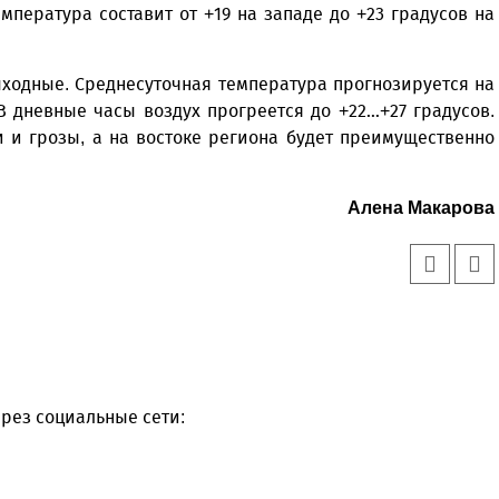
пература составит от +19 на западе до +23 градусов на
ходные. Среднесуточная температура прогнозируется на
 дневные часы воздух прогреется до +22…+27 градусов.
и грозы, а на востоке региона будет преимущественно
Алена Макарова
Уважаемые посетители сайта
рез социальные сети:
Мы рады приветствовать ва
на обновленном Интернет-
ресурсе газеты «Красный
Надежда