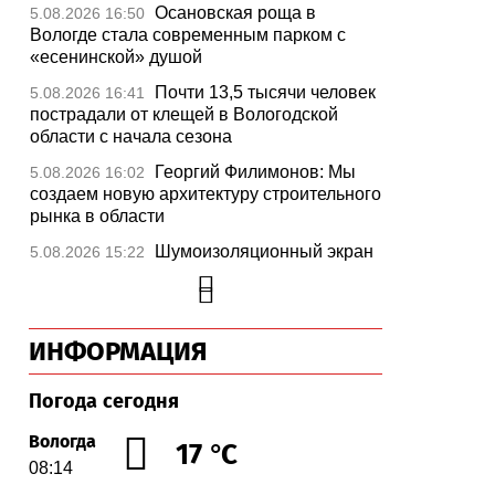
Осановская роща в
5.08.2026 16:50
Вологде стала современным парком с
«есенинской» душой
Почти 13,5 тысячи человек
5.08.2026 16:41
пострадали от клещей в Вологодской
области с начала сезона
Георгий Филимонов: Мы
5.08.2026 16:02
создаем новую архитектуру строительного
рынка в области
Шумоизоляционный экран
5.08.2026 15:22
на Белозерском шоссе в Вологде
превратили в «космическую» галерею
Улицу Чернышевского в
5.08.2026 14:55
ИНФОРМАЦИЯ
Вологде отремонтируют значительно
раньше срока
Погода сегодня
Вологодская область
5.08.2026 13:47
вошла в число лидеров по росту
Вологда
17 °C
рождаемости
08:14
В День физкультурника
5.08.2026 13:05