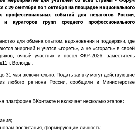
ое мероприятие для учителей со всей страны - Форум
я с 29 сентября по 1 октября на площадке Национального
х профессиональных событий для педагогов России,
 и кураторов групп среднего профессионального
анство для обмена опытом, вдохновения и поддержки, где
тся энергией и учатся «гореть», а не «сгорать» в своей
ряков, очный участник и посол ФКР-2026, заместитель
11 г. Вологды.
 до 31 мая включительно. Подать заявку могут действующие
из любого региона России, сообщили в Министерстве
а платформе ВКонтакте и включает несколько этапов:
ания;
сновам воспитания, формирующим личность;