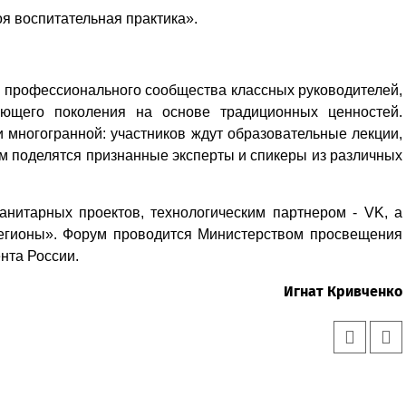
я воспитательная практика».
е профессионального сообщества классных руководителей,
ающего поколения на основе традиционных ценностей.
многогранной: участников ждут образовательные лекции,
м поделятся признанные эксперты и спикеры из различных
нитарных проектов, технологическим партнером - VK, а
Регионы». Форум проводится Министерством просвещения
нта России.
Игнат Кривченко
Уважаемые посетители сайта
Мы рады приветствовать ва
на обновленном Интернет-
ресурсе газеты «Красный
Надежда
Север», который, уверены,