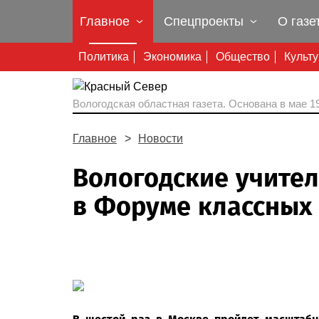
Главное
Спецпроекты
О газе
Политика
Экономика
Общество
Культ
Вологодская областная газета.
Основана в мае 19
Главное
Новости
Вологодские учител
в Форуме классных