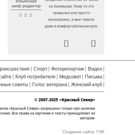
Ильинская
Помялов
шеф-редактор
на боковушке. Кому-то это
Заблудившуюся семью с
5.08.2026 09:57
привычно или просто
двумя детьми нашли в лесу под Вологдой
ненапряжно, а мне тяжело
Шесть вологодских
5.08.2026 09:04
даже в комфортабельном купе.
школьников отправятся в августе в
«Путешествие мечты»
Prev
Next
В Вологде объявлены даты
4.08.2026 17:04
заключительных экскурсий акции «Огни
вечерней Вологды»
На Вологодчине готовят
4.08.2026 16:38
роисшествия
Спорт
Фоторепортаж
Видео
общественных наблюдателей к
сайте
Клуб потребителя
Медсовет
Письма
предстоящим выборам
чные советы
Голос ветерана
Женский клуб
О лечении и профилактике
4.08.2026 16:03
болезней суставов вологжанам расскажут
© 2007-2025 «Красный Север»
по «Телефону здоровья»
алов «Красный Север» разрешено только при наличии
На Горбатом мосту в
4.08.2026 15:36
точник. Все права на картинки и тексты принадлежат их
Вологде приступили к устройству опор и
авторам.
пролетных строений
Создание сайта:
ГИК
У Никольского источника
4.08.2026 15:08