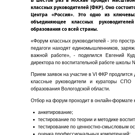
В шестой раз в Москве пройдет масштабн
классных руководителей (ФКР). Оно состоитс
Центра «Россия». Это одно из ключевы
объединяющее классных руководителей
образования со всей страны.
«Форум классных руководителей - это простр
педагоги находят единомышленников, заряжаю
важной работе», - поделился Евгений Куд
директора по воспитательной работе школы №
Прием заявок на участие в VI ФКР продлится
классные руководители и кураторы СПО 
образования Вологодской области.
Отбор на форум проходит в онлайн-формате н
анкетирование;
тестирование по теории и методике воспит
тестирование по ценностно-смысловым о
оценка профессиональных компетенций;