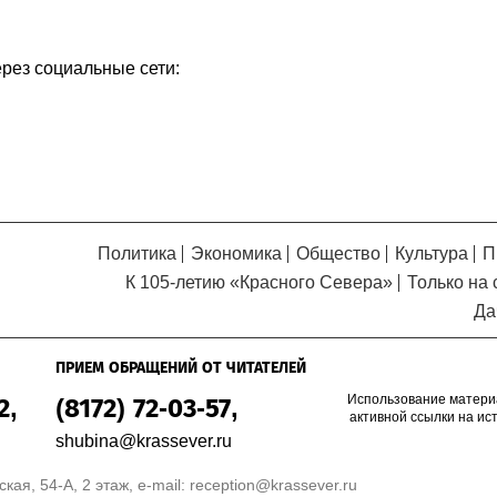
Кузьминская
главный
придется вам по душе, и вы
редактор
обязательно добавите его в
ерез социальные сети:
свои закладки.
Политика
Экономика
Общество
Культура
П
К 105-летию «Красного Севера»
Только на 
Да
ПРИЕМ ОБРАЩЕНИЙ ОТ ЧИТАТЕЛЕЙ
Использование матери
2,
(8172) 72-03-57,
активной ссылки на ис
shubina@krassever.ru
кая, 54-А, 2 этаж, e-mail:
reception@krassever.ru