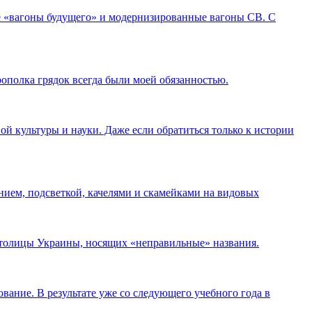
 «вагоны будущего» и модернизированные вагоны СВ. С
рополка грядок всегда были моей обязанностью.
ой культуры и науки. Даже если обратиться только к истории
нием, подсветкой, качелями и скамейками на видовых
 столицы Украины, носящих «неправильные» названия.
ание. В результате уже со следующего учебного года в