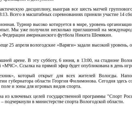
ктическую дисциплину, выиграв все шесть матчей групповог
:13. Всего в масштабных соревнованиях приняли участие 14 сб
ационная. Турнир высоко котируется в мире, уровень организац
 опыт. Мы уже получили несколько приглашений на международн
ль Федерации американского футбола Никита Шемякин.
еще 25 апреля вологодские «Варяги» задали высокий уровень, 
ей арене. В эту субботу, 6 июня, в 13:00, на стадионе Волог
й «МЧС». Ссылка на прямой эфир будет опубликована в день иг
хник», который открыт для всех жителей Вологды. Напом
стии губернатора области Георгия Филимонова. Сегодня здесь с
 поле и зоны для игровых видов спорта.
на из ключевых целей государственной программы "Спорт Рос
– подчеркнули в министерстве спорта Вологодской области.