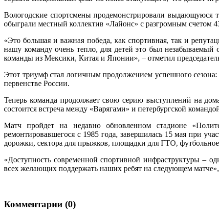
Вологодские спортсмены продемонстрировали выдающуюся та
обыграли местный коллектив «Лайонс» с разгромным счетом 43
«Это большая и важная победа, как спортивная, так и репут
нашу команду очень тепло, для детей это был незабываемый
команды из Мексики, Китая и Японии», – отметил председате
Этот триумф стал логичным продолжением успешного сезона: 
первенстве России.
Теперь команда продолжает свою серию выступлений на домашн
состоится встреча между «Варягами» и петербургской командо
Матч пройдет на недавно обновленном стадионе «Полите
ремонтировавшегося с 1985 года, завершилась 15 мая при уча
дорожки, сектора для прыжков, площадки для ГТО, футбольное
«Доступность современной спортивной инфраструктуры – од
всех желающих поддержать наших ребят на следующем матче», 
Комментарии (0)