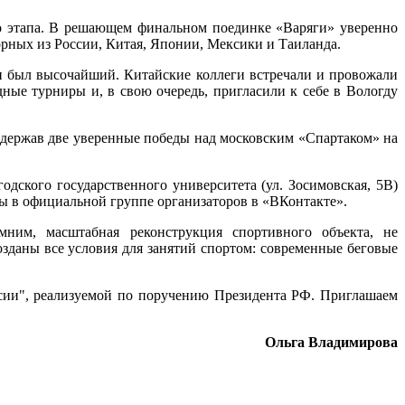
о этапа. В решающем финальном поединке «Варяги» уверенно
орных из России, Китая, Японии, Мексики и Таиланда.
ии был высочайший. Китайские коллеги встречали и провожали
ые турниры и, в свою очередь, пригласили к себе в Вологду
одержав две уверенные победы над московским «Спартаком» на
одского государственного университета (ул. Зосимовская, 5В)
ры в официальной группе организаторов в «ВКонтакте».
ним, масштабная реконструкция спортивного объекта, не
озданы все условия для занятий спортом: современные беговые
сии", реализуемой по поручению Президента РФ. Приглашаем
Ольга Владимирова