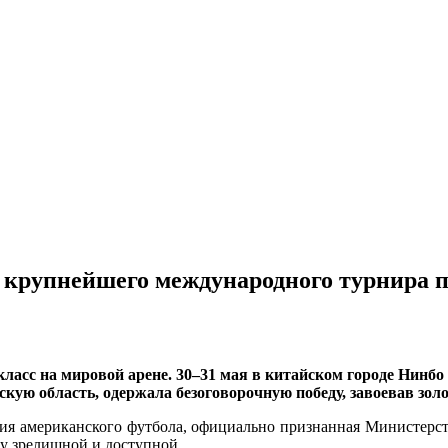
о крупнейшего международного турнира п
ласс на мировой арене. 30–31 мая в китайском городе Нинб
ую область, одержала безоговорочную победу, завоевав золот
сия американского футбола, официально признанная Министерст
ру зрелищной и доступной.