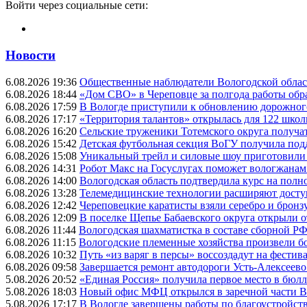
Войти через социальные сети:
Новости
6.08.2026 19:36
Общественные наблюдатели Вологодской област
6.08.2026 18:44
«Дом СВО» в Череповце за полгода работы обр
6.08.2026 17:59
В Вологде приступили к обновлению дорожног
6.08.2026 17:17
«Территория талантов» открылась для 122 школ
6.08.2026 16:20
Сельские труженики Тотемского округа получат
6.08.2026 15:42
Детская футбольная секция ВоГУ получила по
6.08.2026 15:08
Уникальный трейл и силовые шоу приготовили
6.08.2026 14:31
Робот Макс на Госуслугах поможет вологжанам
6.08.2026 14:00
Вологодская область подтвердила курс на пол
6.08.2026 13:28
Телемедицинские технологии расширяют досту
6.08.2026 12:42
Череповецкие каратисты взяли серебро и бронзу
6.08.2026 12:09
В поселке Щепье Бабаевского округа открыли 
6.08.2026 11:44
Вологодская шахматистка в составе сборной РФ
6.08.2026 11:15
Вологодские племенные хозяйства произвели бо
6.08.2026 10:32
Путь «из варяг в персы» воссоздадут на фестив
6.08.2026 09:58
Завершается ремонт автодороги Усть-Алексеев
5.08.2026 20:52
«Единая Россия» получила первое место в бюлл
5.08.2026 18:03
Новый офис МФЦ открылся в заречной части 
5.08.2026 17:17
В Вологде завершены работы по благоустройств