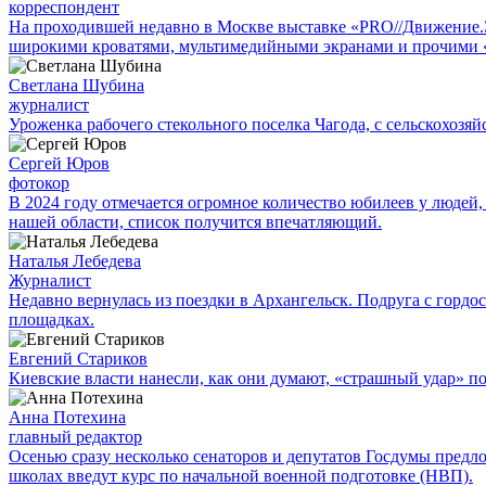
корреспондент
На проходившей недавно в Мос­кве выставке «PRO//Движение
широкими кроватями, мультимедийными экранами и прочими 
Светлана Шубина
журналист
Уроженка рабочего стекольного поселка Чагода, с сельскохозяй
Сергей Юров
фотокор
В 2024 году отмечается огромное количество юбилеев у людей,
нашей области, список получится впечатляющий.
Наталья Лебедева
Журналист
Недавно вернулась из поездки в Архангельск. Подруга с гор
площадках.
Евгений Стариков
Киевские власти нанесли, как они думают, «страшный удар» 
Анна Потехина
главный редактор
Осенью сразу несколько сенаторов и депутатов Госдумы предл
школах введут курс по начальной военной подготовке (НВП).