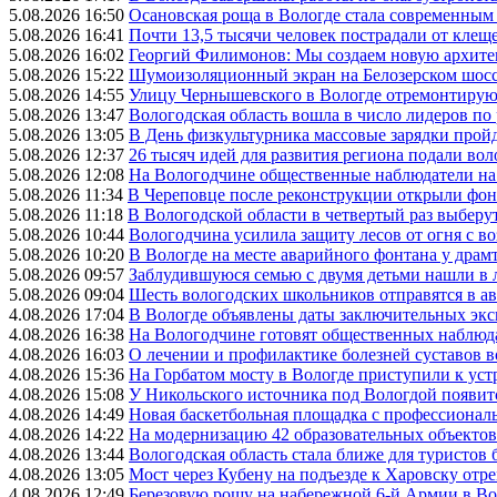
5.08.2026 16:50
Осановская роща в Вологде стала современным
5.08.2026 16:41
Почти 13,5 тысячи человек пострадали от клеще
5.08.2026 16:02
Георгий Филимонов: Мы создаем новую архитек
5.08.2026 15:22
Шумоизоляционный экран на Белозерском шосс
5.08.2026 14:55
Улицу Чернышевского в Вологде отремонтируют
5.08.2026 13:47
Вологодская область вошла в число лидеров по
5.08.2026 13:05
В День физкультурника массовые зарядки прой
5.08.2026 12:37
26 тысяч идей для развития региона подали вол
5.08.2026 12:08
На Вологодчине общественные наблюдатели на
5.08.2026 11:34
В Череповце после реконструкции открыли фон
5.08.2026 11:18
В Вологодской области в четвертый раз выберу
5.08.2026 10:44
Вологодчина усилила защиту лесов от огня с во
5.08.2026 10:20
В Вологде на месте аварийного фонтана у драмт
5.08.2026 09:57
Заблудившуюся семью с двумя детьми нашли в 
5.08.2026 09:04
Шесть вологодских школьников отправятся в а
4.08.2026 17:04
В Вологде объявлены даты заключительных эк
4.08.2026 16:38
На Вологодчине готовят общественных наблюд
4.08.2026 16:03
О лечении и профилактике болезней суставов 
4.08.2026 15:36
На Горбатом мосту в Вологде приступили к уст
4.08.2026 15:08
У Никольского источника под Вологдой появитс
4.08.2026 14:49
Новая баскетбольная площадка с профессионал
4.08.2026 14:22
На модернизацию 42 образовательных объектов
4.08.2026 13:44
Вологодская область стала ближе для туристов 
4.08.2026 13:05
Мост через Кубену на подъезде к Харовску от
4.08.2026 12:49
Березовую рощу на набережной 6-й Армии в Вол