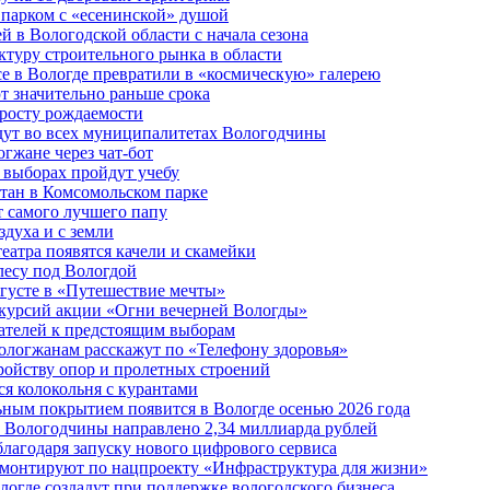
 парком с «есенинской» душой
й в Вологодской области с начала сезона
туру строительного рынка в области
е в Вологде превратили в «космическую» галерею
 значительно раньше срока
 росту рождаемости
дут во всех муниципалитетах Вологодчины
огжане через чат-бот
 выборах пройдут учебу
тан в Комсомольском парке
т самого лучшего папу
здуха и с земли
еатра появятся качели и скамейки
лесу под Вологдой
вгусте в «Путешествие мечты»
скурсий акции «Огни вечерней Вологды»
ателей к предстоящим выборам
вологжанам расскажут по «Телефону здоровья»
ройству опор и пролетных строений
я колокольня с курантами
ьным покрытием появится в Вологде осенью 2026 года
 Вологодчины направлено 2,34 миллиарда рублей
благодаря запуску нового цифрового сервиса
ремонтируют по нацпроекту «Инфраструктура для жизни»
огде создадут при поддержке вологодского бизнеса