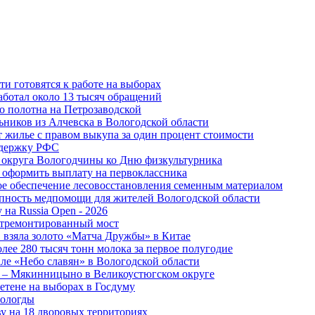
и готовятся к работе на выборах
аботал около 13 тысяч обращений
о полотна на Петрозаводской
ьников из Алчевска в Вологодской области
 жилье с правом выкупа за один процент стоимости
ддержку РФС
 округа Вологодчины ко Дню физкультурника
 оформить выплату на первоклассника
ное обеспечение лесовосстановления семенным материалом
пность медпомощи для жителей Вологодской области
 на Russia Open - 2026
отремонтированный мост
 взяла золото «Матча Дружбы» в Китае
лее 280 тысяч тонн молока за первое полугодие
але «Небо славян» в Вологодской области
о – Мякинницыно в Великоустюгском округе
етене на выборах в Госдуму
Вологды
у на 18 дворовых территориях