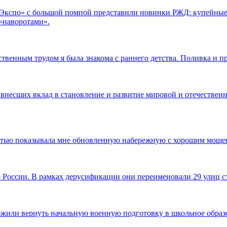
.Экспо» с большой помпой представили новинки РЖД: купейные
«наворотами».
ственным трудом я была знакома с раннего детства. Поливка и п
 внесших вклад в становление и развитие мировой и отечественн
достью показывала мне обновленную набережную с хорошим моще
по России. В рамках дерусификации они переименовали 29 улиц
ожили вернуть начальную военную подготовку в школьное образов