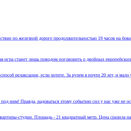
твие по железной дороге продолжительностью 19 часов на боко
имая игра станет лишь поводом поговорить о двойных европейских
способ релаксации, если хотите. За рулем я почти 20 лет, и мал
 под ним! Правда, радоваться этому событию сил у нас уже не 
вартиры-студии. Площадь - 21 квадратный метр. Цена сразила на