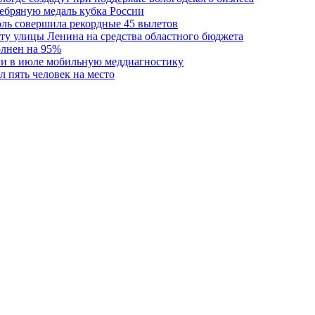
ребряную медаль кубка России
юль совершила рекордные 45 вылетов
у улицы Ленина на средства областного бюджета
олнен на 95%
ли в июле мобильную меддиагностику
 пять человек на место