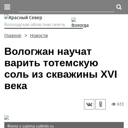
Вологодская областная газета.
Главное
Новости
Вологжан научат
варить тотемскую
соль из скважины XVI
века
613
Фото с сайта cultinfo.ru