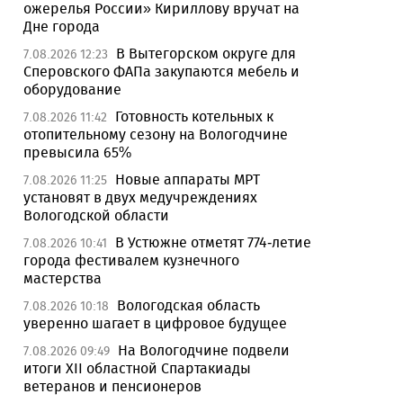
ожерелья России» Кириллову вручат на
Дне города
В Вытегорском округе для
7.08.2026 12:23
Сперовского ФАПа закупаются мебель и
оборудование
Готовность котельных к
7.08.2026 11:42
отопительному сезону на Вологодчине
превысила 65%
Новые аппараты МРТ
7.08.2026 11:25
установят в двух медучреждениях
Вологодской области
В Устюжне отметят 774-летие
7.08.2026 10:41
города фестивалем кузнечного
мастерства
Вологодская область
7.08.2026 10:18
уверенно шагает в цифровое будущее
На Вологодчине подвели
7.08.2026 09:49
итоги XII областной Спартакиады
ветеранов и пенсионеров