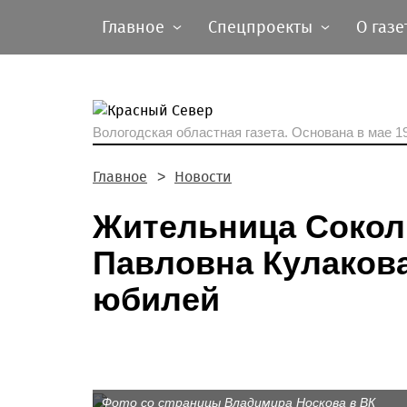
Главное
Спецпроекты
О газе
Вологодская областная газета.
Основана в мае 19
Главное
Новости
Жительница Соколь
Павловна Кулакова
юбилей
Фото со страницы Владимира Носкова в ВК