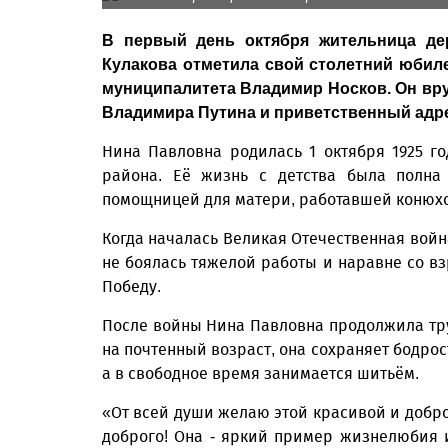
В первый день октября жительница де
Кулакова отметила свой столетний юбил
муниципалитета Владимир Носков. Он вру
Владимира Путина и приветственный адре
Нина Павловна родилась 1 октября 1925 г
района. Её жизнь с детства была полна 
помощницей для матери, работавшей конюхом
Когда началась Великая Отечественная война
не боялась тяжелой работы и наравне со вз
Победу.
После войны Нина Павловна продолжила тру
на почтенный возраст, она сохраняет бодрос
а в свободное время занимается шитьём.
«От всей души желаю этой красивой и добро
доброго! Она - яркий пример жизнелюбия и