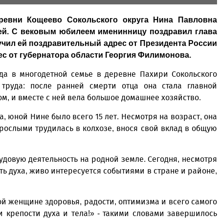
ревни Кощеево Сокольского округа Нина Павловна
ей. С вековым юбилеем именинницу поздравил глава
чил ей поздравительный адрес от Президента России
с от губернатора области Георгия Филимонова.
ода в многодетной семье в деревне Пахири Сокольского
труда: после ранней смерти отца она стала главной
, и вместе с ней вела большое домашнее хозяйство.
, юной Нине было всего 15 лет. Несмотря на возраст, она
рослыми трудилась в колхозе, внося свой вклад в общую
довую деятельность на родной земле. Сегодня, несмотря
ть духа, живо интересуется событиями в стране и районе,
й женщине здоровья, радости, оптимизма и всего самого
 крепости духа и тела!» - такими словами завершилось