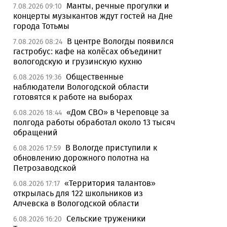
Манты, речные прогулки и
7.08.2026 09:10
концерты музыкантов ждут гостей на Дне
города Тотьмы
В центре Вологды появился
7.08.2026 08:24
гастробус: кафе на колёсах объединит
вологодскую и грузинскую кухню
Общественные
6.08.2026 19:36
наблюдатели Вологодской области
готовятся к работе на выборах
«Дом СВО» в Череповце за
6.08.2026 18:44
полгода работы обработал около 13 тысяч
обращений
В Вологде приступили к
6.08.2026 17:59
обновлению дорожного полотна на
Петрозаводской
«Территория талантов»
6.08.2026 17:17
открылась для 122 школьников из
Алчевска в Вологодской области
Сельские труженики
6.08.2026 16:20