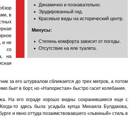
Динамично и познавательно.
бзор
Эрудированный гид.
ми, в
Красивые виды на исторический центр.
стных
урная
Минусы:
орное
Степень комфорта зависит от погоды.
 и не
Отсутствие на яле туалета.
р со
а, на
исная
ник за его штурвалом сближается до трех метров, а потом
мо бьет в борт, но «Напористая» быстро гасит колебания.
джа. На его ограде хорошо видны сохранившиеся еще с
огда-то здесь была усадьба купца Михаила Булдакова,
бурге и явно оттуда позаимствовавшего «львиный» стиль в