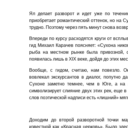
Ял делает разворот и идет уже по течени
приобретает романтический оттенок, но на С
трудно. Поэтому через пять минут снова воз
Впереди по курсу расходятся круги от вспл
гид Михаил Карачев поясняет: «Сухона нико
рыба на местном рынке была привозной, с
появилась лишь в XIX веке, дойдя до этих ме
Вообще, с гидом, считаю, нам повезло. 
вовлекал экскурсантов в диалог, попутно д
Сухоне заметно темнее, чем в Юге, а на 
символизирует слияние двух этих рек, еще в
слов поэтической надписи есть «лишний» мягк
Доходим до второй разворотной точки ма
известной как «Красная церковь». Было здес