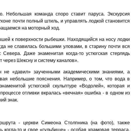
ю. Небольшая команда споро ставит паруса. Экскурсия
ухоне почти полный штиль, и управлять лодкой становится
вращаемся на моторный ход.
ывшей к поверхности рыбешки. Находящийся на носу лодки
гда не славилась большими уловами, в старину почти вся
 Севера. Даже знаменитая когда-то устюгская стерлядь
ст через Шексну и систему каналов».
Он не «давил» заученными академическими знаниями, а
авая небольшие пояснения. Например, о том, что вода в
знаменитой устюгской скульптуре «Водолей», которая и
 процессе отливки вкралась «вечная» ошибка - в одном из
ий знак.
ршрута - церкви Симеона Столпника (на фото), также
ь когда-то и свое «гульбище» - особая храмовая терраса.