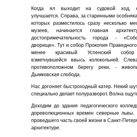
Когда ял выходит на судовой ход, о
улучшается. Справа, за старинными особняка
которых разместилось сразу несколько ме
музеев, начинается главная архитект
достопримечательность города - «Соб
дворище». Тут и собор Прокопия Праведного,
менее красивый Успенский собо
взметнувшейся ввысь колокольней. Слев
противоположном берегу реки, - живоп
Дымковская слобода.
Нас догоняет быстроходный катер. Некий шут
специально делает полуразворот. Волна ощути
Доходим до здания педагогического колле
дореволюционных времен северные львы. К
проведшего часть своей жизни в Санкт-Петер
архитектуре.