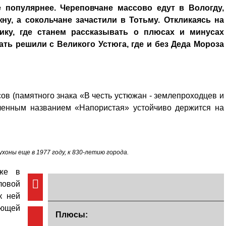
 популярнее. Череповчане массово едут в Вологду,
у, а сокольчане зачастили в Тотьму. Откликаясь на
ику, где станем рассказывать о плюсах и минусах
ть решили с Великого Устюга, где и без Деда Мороза
сов (памятного знака «В честь устюжан - землепроходцев и
ленным названием «Напористая» устойчиво держится на
хоны еще в 1977 году, к 830-летию города.
аже в
овой
к ней
ающей
Плюсы: