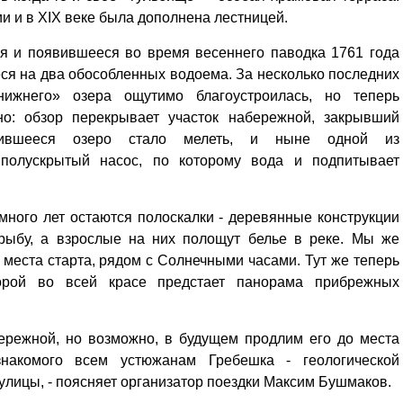
и и в XIX веке была дополнена лестницей.
я и появившееся во время весеннего паводка 1761 года
ся на два обособленных водоема. За несколько последних
ижнего» озера ощутимо благоустроилась, но теперь
но: обзор перекрывает участок набережной, закрывший
лившееся озеро стало мелеть, и ныне одной из
 полускрытый насос, по которому вода и подпитывает
много лет остаются полоскалки - деревянные конструкции
 рыбу, а взрослые на них полощут белье в реке. Мы же
места старта, рядом с Солнечными часами. Тут же теперь
орой во всей красе предстает панорама прибрежных
бережной, но возможно, в будущем продлим его до места
акомого всем устюжанам Гребешка - геологической
улицы, - поясняет организатор поездки Максим Бушмаков.