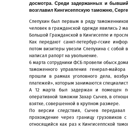
досмотра. Среди задержанных и бывший
возглавил Кингисеппскую таможню, Серге
Слепухин был первым в ряду таможенников,
человек в гражданской одежде явились 2 мар
Большой Гражданской в Кингисеппе и просл
Как передают санкт-петербур-гские инфо
потом визитеры увезли Слепухина с собой в
написал рапорт на увольнение.
6 марта сотрудники ФСБ провели обыск дома
таможенного управления генерал-майора 
прошли в рамках уголовного дела, возбу
платежей», которым занимаются специалист
А 12 марта был задержан и помещен по
оперативной таможни Захар Сычев, в отноше
взятке, совершенной в крупном размере.
По версии следствия, Сычев передавал
прохождение через границу грузовиков с
относящийся как раз к Кингисеппской тамо