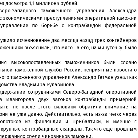
ез досмотра 1,1 миллиона рублей.
еро-Западного таможенного управления Александра
е с экономическими преступлениями оперативной таможни
управление по борьбе с контрабандой федеральной
лужило исчезновение два месяца назад трех контейнеров
оженники объяснили, что мясо - а его, на минуточку, было
ния высокопоставленных таможенников были словно
льной таможенной службы России: неприятные новости о
ого таможенного управления Александр Гетман узнал как
едомства Владимира Булавинова.
задержании сотрудниками Северо-Западной оперативной
ка Ивангорода двух вагонов контрабанды примерной
кать, не после этого силовики обратили внимание на
и ее уже давно. Действительно, есть из-за чего: через
узопотоков из Финляндии и Прибалтики, и именно с
 крупные контрабандные скандалы. Так что еще прошлым
адержаниях среди чиновников таможни.