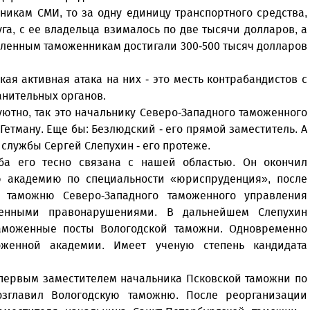
никам СМИ, то за одну единицу транспортного средства,
га, с ее владельца взималось по две тысячи долларов, а
ленным таможенникам достигали 300-500 тысяч долларов
ая активная атака на них - это месть контрабандистов с
нительных органов.
ютно, так это начальнику Северо-Западного таможенного
етману. Еще бы: Безлюдский - его прямой заместитель. А
службы Сергей Слепухин - его протеже.
ьба его тесно связана с нашей областью. Он окончил
 академию по специальности «юриспруденция», после
 таможню Северо-Западного таможенного управления
женными правонарушениями. В дальнейшем Слепухин
аможенные посты Вологодской таможни. Одновременно
оженной академии. Имеет ученую степень кандидата
 первым заместителем начальника Псковской таможни по
озглавил Вологодскую таможню. После реорганизации