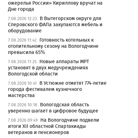
ожерелья России» Кириллову вручат на
Дне города
В Вытегорском округе для
7.08.2026 12:23
Сперовского ФАПа закупаются мебель и
оборудование
Готовность котельных к
7.08.2026 11:42
отопительному сезону на Вологодчине
превысила 65%
Новые аппараты МРТ
7.08.2026 11:25
установят в двух медучреждениях
Вологодской области
В Устюжне отметят 774-летие
7.08.2026 10:41
города фестивалем кузнечного
мастерства
Вологодская область
7.08.2026 10:18
уверенно шагает в цифровое будущее
На Вологодчине подвели
7.08.2026 09:49
итоги XII областной Спартакиады
ветеранов и пенсионеров