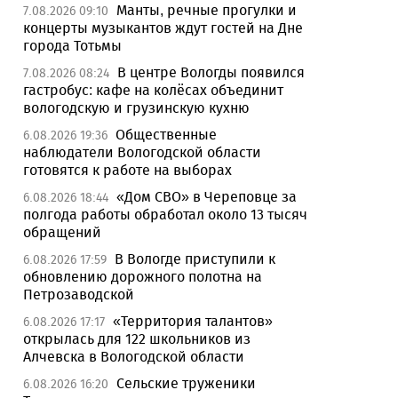
Манты, речные прогулки и
7.08.2026 09:10
концерты музыкантов ждут гостей на Дне
города Тотьмы
В центре Вологды появился
7.08.2026 08:24
гастробус: кафе на колёсах объединит
вологодскую и грузинскую кухню
Общественные
6.08.2026 19:36
наблюдатели Вологодской области
готовятся к работе на выборах
«Дом СВО» в Череповце за
6.08.2026 18:44
полгода работы обработал около 13 тысяч
обращений
В Вологде приступили к
6.08.2026 17:59
обновлению дорожного полотна на
Петрозаводской
«Территория талантов»
6.08.2026 17:17
открылась для 122 школьников из
Алчевска в Вологодской области
Сельские труженики
6.08.2026 16:20