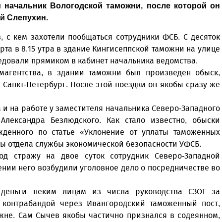
 начальник Вологодской таможни, после которой он
й Слепухин.
 с кем захотели пообщаться сотрудники ФСБ. С десяток
та в 8.15 утра в здание Кингисеппской таможни на улице
едовали прямиком в кабинет начальника ведомства.
рмагентства, в здании таможни был произведен обыск,
 Санкт-Петербург. После этой поездки он якобы сразу же
 и на работе у заместителя начальника Северо-Западного
Александра Безлюдского. Как стало известно, обыски
жденного по статье «Уклонение от уплаты таможенных
ы отдела службы экономической безопасности УФСБ.
д стражу на двое суток сотрудник Северо-Западной
нии него возбудили уголовное дело о посредничестве во
 деньги неким лицам из числа руководства СЗОТ за
 контрабандой через Ивангородский таможенный пост,
жне. Сам Сычев якобы частично признался в содеянном,