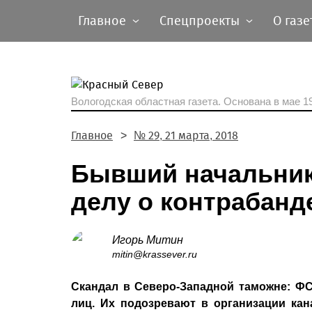
Главное
Спецпроекты
О газе
Вологодская областная газета.
Основана в мае 19
Главное
№ 29, 21 марта, 2018
Бывший начальник
делу о контрабанд
Игорь Митин
mitin@krassever.ru
Скандал в Северо-Западной таможне: Ф
лиц. Их подозревают в организации кан