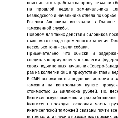
пояснив, что заработал на пропуске машин б
На прошлой неделе замначальника Сев
Безлюдского и начальника отдела по борьб
Евгения Алешкина вызывали в Главное 
таможенной службы.
Поводом для таких действий силовиков пос
с мясом со склада временного хранения. Там
несколько тонн - съели собаки.
Примечательно, что обыски и задержа
специально приурочены к коллегии федера
своих подчиненных начальник Северо-Западн
раз на коллегии ФТС в присутствии главы в
В СМИ вспоминается недавняя история о 
таможни на контрольном пункте пропус
стоимостью 22 миллиона рублей. Но, дес
Кингисеппскую таможню, а разрабатывали он
Кингисепп проходит основная часть гр
Кингисеппской таможней связаны почти все
летом ходили слухи о возможных громких з