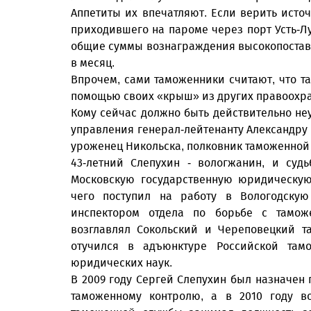
Аппетиты их впечатляют. Если верить источ
приходившего на пароме через порт Усть-Лу
общие суммы вознаграждения высокопостав
в месяц.
Впрочем, сами таможенники считают, что так
помощью своих «крыш» из других правоохра
Кому сейчас должно быть действительно неу
управления генерал-лейтенанту Александру Г
уроженец Никольска, полковник таможенной 
43-летний Слепухин - вологжанин, и суд
Московскую государственную юридическую
чего поступил на работу в Вологодскую
инспектором отдела по борьбе с тамо
возглавлял Сокольский и Череповецкий т
отучился в адъюнктуре Российской там
юридических наук.
В 2009 году Сергей Слепухин был назначен
таможенному контролю, а в 2010 году в