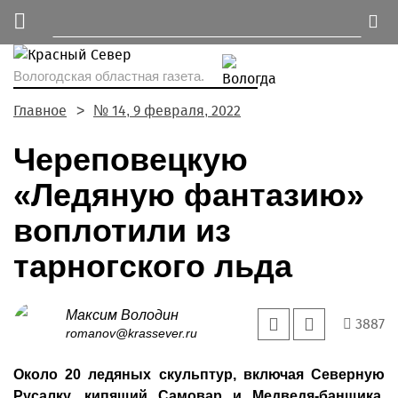
Вологодская областная газета.
Главное
№ 14, 9 февраля, 2022
Череповецкую
«Ледяную фантазию»
воплотили из
тарногского льда
Максим Володин
3887
romanov@krassever.ru
Около 20 ледяных скульптур, включая Северную
Русалку, кипящий Самовар и Медведя-банщика,