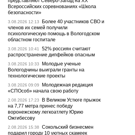
представляют Северо-Запад на XX
Всероссийских соревнованиях «Школа
безопасности»
Более 40 участников СВО и
3.08.2026 12:13
членов их семей получили
психологическую помощь в Вологодском
областном госпитале
52% россиян считают
3.08.2026 10:41
распространение дипфейков опасным
Молодые ученые
3.08.2026 10:33
Вологодчины выиграли гранты на
технологические проекты
Молодежная редакция
3.08.2026 09:09
«СПОсоб» начала свою работу
В Великом Устюге прыжок
2.08.2026 17:23
на 7,77 метра принес победу
воронежскому легкоатлету Юрию
Ожгибесову
Сокольский бизнесмен
2.08.2026 15:38
подарил городу 10 уютных скамеек