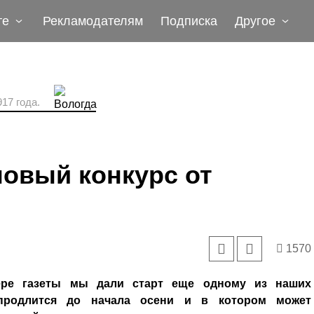
те
Рекламодателям
Подписка
Другое
17 года.
новый конкурс от
1570
ере газеты мы дали старт еще одному из наших
 продлится до начала осени и в котором может