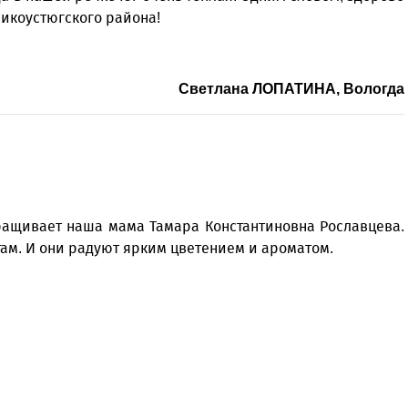
Север», который, уверены,
Кузьминская
ликоустюгского района!
главный
придется вам по душе, и вы
редактор
обязательно добавите его в
свои закладки.
Светлана ЛОПАТИНА, Вологда
ыращивает наша мама Тамара Константиновна Рославцева.
етам. И они радуют ярким цветением и ароматом.