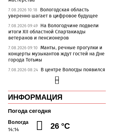
Вологодская область
7.08.2026 10:18
уверенно шагает в цифровое будущее
На Вологодчине подвели
7.08.2026 09:49
итоги XII областной Спартакиады
ветеранов и пенсионеров
Манты, речные прогулки и
7.08.2026 09:10
концерты музыкантов ждут гостей на Дне
города Тотьмы
В центре Вологды появился
7.08.2026 08:24
гастробус: кафе на колёсах объединит
вологодскую и грузинскую кухню
Общественные
6.08.2026 19:36
ИНФОРМАЦИЯ
наблюдатели Вологодской области
готовятся к работе на выборах
Погода сегодня
«Дом СВО» в Череповце за
6.08.2026 18:44
полгода работы обработал около 13
Вологда
26 °C
тысяч обращений
14:14
В Вологде приступили к
6.08.2026 17:59