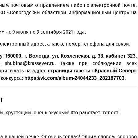
чным почтовым отправлением либо по электронной почте,
 ВО «Вологодский областной информационный центр» на
 - с 9 июня по 9 сентября 2021 года.
электронный адрес, а также номер телефона для связи.
: 1
60000, г. Вологда, ул. Козленская, д. 33, кабинет 323,
: shubina@krassever.ru. Также при соблюдении всех
присылать на адрес
страницы газеты «Красный Север»
 конкурса:
https://vk.com/album-24044233_282187703
.
г
Уважаемые посетители сайта
й, хрустящий, очень вкусный! Кто работает, тот ест!
Мы рады приветствовать ва
на обновленном Интернет-
ресурсе газеты «Красный
Надежда
ода в нашей речке Юг очень теплая! Одним словом, здорово