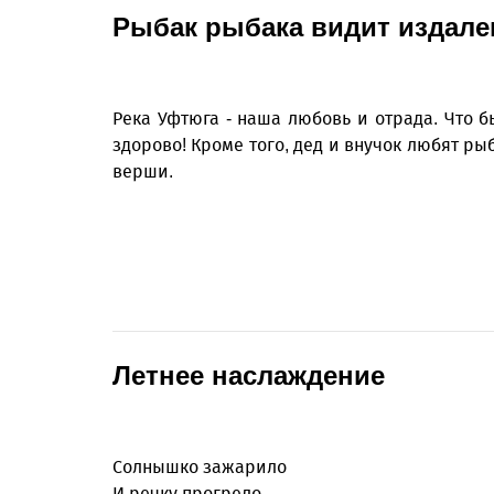
Рыбак рыбака видит издале
Река Уфтюга - наша любовь и отрада. Что б
здорово! Кроме того, дед и внучок любят рыб
верши.
Летнее наслаждение
Солнышко зажарило
И речку прогрело.