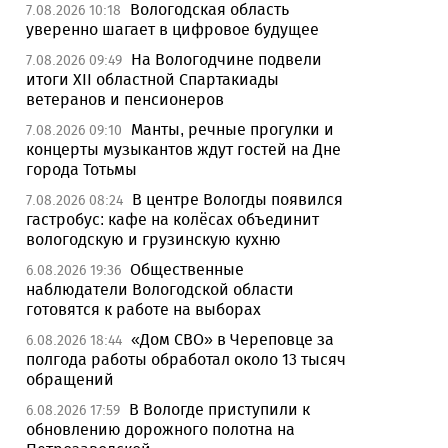
Вологодская область
7.08.2026 10:18
уверенно шагает в цифровое будущее
На Вологодчине подвели
7.08.2026 09:49
итоги XII областной Спартакиады
ветеранов и пенсионеров
Манты, речные прогулки и
7.08.2026 09:10
концерты музыкантов ждут гостей на Дне
города Тотьмы
В центре Вологды появился
7.08.2026 08:24
гастробус: кафе на колёсах объединит
вологодскую и грузинскую кухню
Общественные
6.08.2026 19:36
наблюдатели Вологодской области
готовятся к работе на выборах
«Дом СВО» в Череповце за
6.08.2026 18:44
полгода работы обработал около 13 тысяч
обращений
В Вологде приступили к
6.08.2026 17:59
обновлению дорожного полотна на