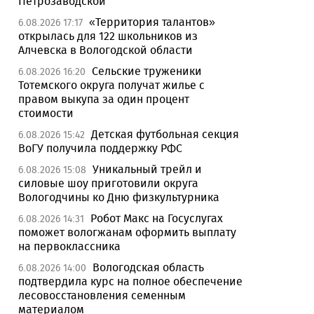
Петрозаводской
«Территория талантов»
6.08.2026 17:17
открылась для 122 школьников из
Алчевска в Вологодской области
Сельские труженики
6.08.2026 16:20
Тотемского округа получат жилье с
правом выкупа за один процент
стоимости
Детская футбольная секция
6.08.2026 15:42
ВоГУ получила поддержку РФС
Уникальный трейл и
6.08.2026 15:08
силовые шоу приготовили округа
Вологодчины ко Дню физкультурника
Робот Макс на Госуслугах
6.08.2026 14:31
поможет вологжанам оформить выплату
на первоклассника
Вологодская область
6.08.2026 14:00
подтвердила курс на полное обеспечение
лесовосстановления семенным
материалом