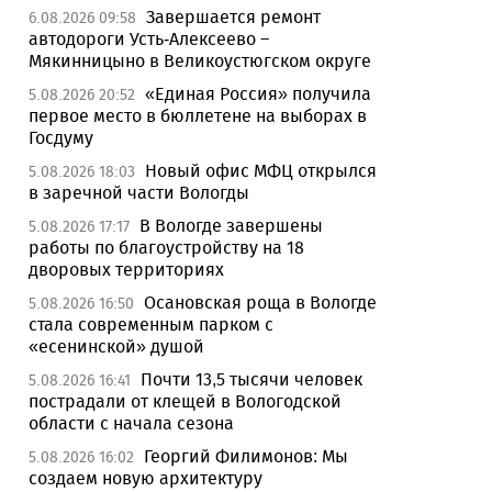
Завершается ремонт
6.08.2026 09:58
автодороги Усть-Алексеево –
Мякинницыно в Великоустюгском округе
«Единая Россия» получила
5.08.2026 20:52
первое место в бюллетене на выборах в
Госдуму
Новый офис МФЦ открылся
5.08.2026 18:03
в заречной части Вологды
В Вологде завершены
5.08.2026 17:17
работы по благоустройству на 18
дворовых территориях
Осановская роща в Вологде
5.08.2026 16:50
стала современным парком с
«есенинской» душой
Почти 13,5 тысячи человек
5.08.2026 16:41
пострадали от клещей в Вологодской
области с начала сезона
Георгий Филимонов: Мы
5.08.2026 16:02
создаем новую архитектуру