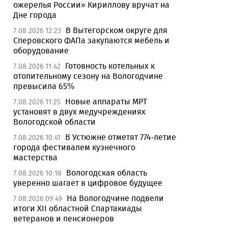
ожерелья России» Кириллову вручат на
Дне города
В Вытегорском округе для
7.08.2026 12:23
Сперовского ФАПа закупаются мебель и
оборудование
Готовность котельных к
7.08.2026 11:42
отопительному сезону на Вологодчине
превысила 65%
Новые аппараты МРТ
7.08.2026 11:25
установят в двух медучреждениях
Вологодской области
В Устюжне отметят 774-летие
7.08.2026 10:41
города фестивалем кузнечного
мастерства
Вологодская область
7.08.2026 10:18
уверенно шагает в цифровое будущее
На Вологодчине подвели
7.08.2026 09:49
итоги XII областной Спартакиады
ветеранов и пенсионеров