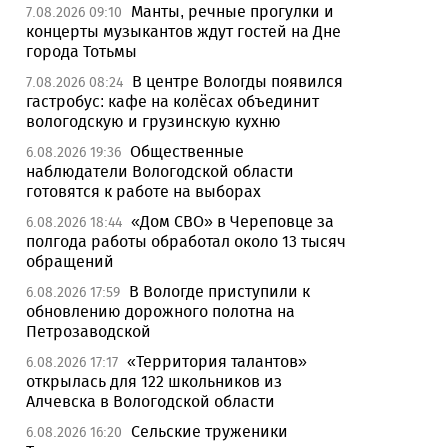
Манты, речные прогулки и
7.08.2026 09:10
концерты музыкантов ждут гостей на Дне
города Тотьмы
В центре Вологды появился
7.08.2026 08:24
гастробус: кафе на колёсах объединит
вологодскую и грузинскую кухню
Общественные
6.08.2026 19:36
наблюдатели Вологодской области
готовятся к работе на выборах
«Дом СВО» в Череповце за
6.08.2026 18:44
полгода работы обработал около 13 тысяч
обращений
В Вологде приступили к
6.08.2026 17:59
обновлению дорожного полотна на
Петрозаводской
«Территория талантов»
6.08.2026 17:17
открылась для 122 школьников из
Алчевска в Вологодской области
Сельские труженики
6.08.2026 16:20