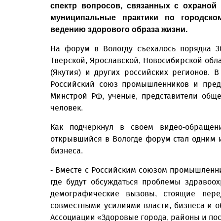
спектр вопросов, связанных с охраной
муниципальные практики по городско
ведению здорового образа жизни.
На форум в Вологду съехалось порядка 30
Тверской, Ярославской, Новосибирской обла
(Якутия) и других российских регионов. 
Российский союз промышленников и предп
Минстрой РФ, ученые, представители общ
человек.
Как подчеркнул в своем видео-обращен
открывшийся в Вологде форум стал одним
бизнеса.
- Вместе с Российским союзом промышлен
где будут обсуждаться проблемы здравоо
демографические вызовы, стоящие пер
совместными усилиями власти, бизнеса и об
Ассоциации «Здоровые города, районы и по