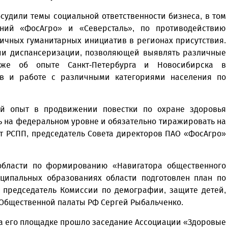
судили темы социальной ответственности бизнеса, в том
ий «ФосАгро» и «Северсталь», по противодействию
ичных гуманитарных инициатив в регионах присутствия.
нии диспансеризации, позволяющей выявлять различные
кже об опыте Санкт-Петербурга и Новосибирска в
тв и работе с различными категориями населения по
ый опыт в продвижении повестки по охране здоровья
ь на федеральном уровне и обязательно тиражировать на
нт РСПП, председатель Совета директоров ПАО «ФосАгро»
 области по формированию «Навигатора общественного
иципальных образованиях области подготовлен план по
л председатель Комиссии по демографии, защите детей,
 Общественной палаты РФ Сергей Рыбальченко.
на его площадке прошло заседание Ассоциации «Здоровые