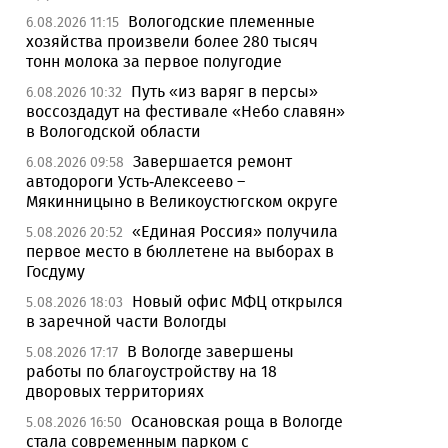
Вологодские племенные
6.08.2026 11:15
хозяйства произвели более 280 тысяч
тонн молока за первое полугодие
Путь «из варяг в персы»
6.08.2026 10:32
воссоздадут на фестивале «Небо славян»
в Вологодской области
Завершается ремонт
6.08.2026 09:58
автодороги Усть-Алексеево –
Мякинницыно в Великоустюгском округе
«Единая Россия» получила
5.08.2026 20:52
первое место в бюллетене на выборах в
Госдуму
Новый офис МФЦ открылся
5.08.2026 18:03
в заречной части Вологды
В Вологде завершены
5.08.2026 17:17
работы по благоустройству на 18
дворовых территориях
Осановская роща в Вологде
5.08.2026 16:50
стала современным парком с