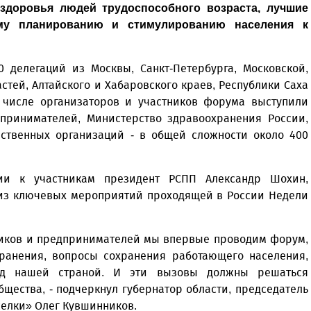
 здоровья людей трудоспособного возраста, лучшие
му планированию и стимулированию населения к
 делегаций из Москвы, Санкт-Петербурга, Московской,
стей, Алтайского и Хабаровского краев, Республики Саха
В числе организаторов и участников форума выступили
ринимателей, Министерство здравоохранения России,
ественных организаций - в общей сложности около 400
ии к участникам президент РСПП Александр Шохин,
 из ключевых мероприятий проходящей в России Недели
ников и предпринимателей мы впервые проводим форум,
хранения, вопросы сохранения работающего населения,
ед нашей страной. И эти вызовы должны решаться
щества, - подчеркнул губернатор области, председатель
селки» Олег Кувшинников.