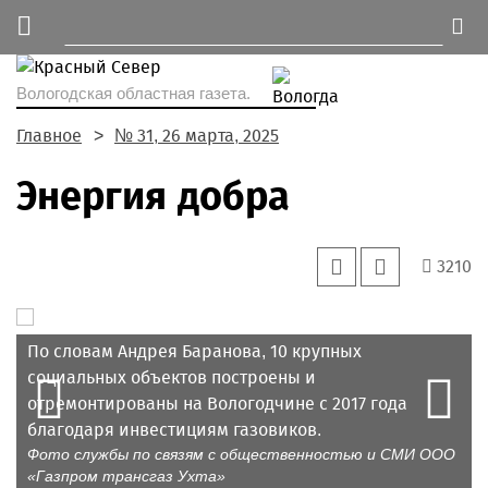
Вологодская областная газета.
Главное
№ 31, 26 марта, 2025
Энергия добра
3210
По словам Андрея Баранова, 10 крупных
Участниками пресс-конференции стали
Prev
социальных объектов построены и
журналисты из разных регионов Северо-Запада:
N
отремонтированы на Вологодчине с 2017 года
Республики Коми, Вологодской и Архангельской
благодаря инвестициям газовиков.
областей.
Фото службы по связям с общественностью и СМИ ООО
«Газпром трансгаз Ухта»