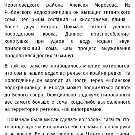
Череповецкого района Алексея Морозова. Из
Рыбинского водохранилища он вытащил гигантского
сома. Вес рыбы составил 53 килограмма, длина -
более двух метров. Поймать гиганта удалось
посредством квока. Данное приспособление-
колотушка при ударе о воду издает звук,
привлекающий сома. Сам процесс выуживания
продолжался долгих 40 минут.
В той же заметке приводилось мнение ихтиологов,
что сом в наших водах встречается крайне редко. На
Вологодчину он заходит из Волги через Рыбинское
водохранилище и иногда может подниматься вплоть
до Белого озера. Официально задокументированный
вес самого большого сома, когда-либо выловленного
на территории региона, - 88 килограммов.
- Поначалу была мысль сделать из головы гиганта что-
то вроде чучела и оставить себе на память, но так руки
и не дошли. Весь сом ушел в еду. Что-то сами съели,