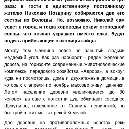
раза: в гости к единственному постоянному
жителю Николаю Ноздрину собираются две его
сестры из Вологды. Но, возможно, Николай сам
уедет в город, и тогда хороводы вокруг огородной
сосны, что хозяин украшает вместо елки, будут
водить прибегающие с околицы зайцы.
Между тем Свинино вовсе не забытый людьми
медвежий угол. Как раз наоборот - рядом железная
дорога, на горизонте современные животноводческие
комплексы передового хозяйства «Аврора», а вокруг,
куда ни посмотришь, дома и двухэтажные домищи, в
которых с апреля по ноябрь массово живут дачники.
Летом население деревни увеличивается до 30
человек, да еще с полсотни душ обживают соседнее
Щекутьево, отделенное от Свинина неширокой, но
быстрой в этих местах рекой Комелой.
Две деревни на противоположных берегах реки