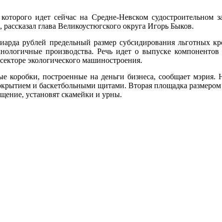
оторого идет сейчас на Средне-Невском судостроительном за
 рассказал глава Великоустюгского округа Игорь Быков.
лиарда рублей предельный размер субсидирования льготных к
хнологичные производства. Речь идет о выпуске компонентов
 секторе экологического машиностроения.
е коробки, построенные на деньги бизнеса, сообщает мэрия. Н
покрытием и баскетбольными щитами. Вторая площадка размером 
щение, установят скамейки и урны.