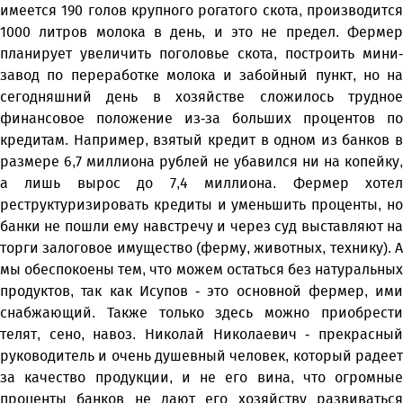
имеется 190 голов крупного рогатого скота, производится
1000 литров молока в день, и это не предел. Фермер
планирует увеличить поголовье скота, построить мини-
завод по переработке молока и забойный пункт, но на
сегодняшний день в хозяйстве сложилось трудное
финансовое положение из-за больших процентов по
кредитам. Например, взятый кредит в одном из банков в
размере 6,7 миллиона рублей не убавился ни на копейку,
а лишь вырос до 7,4 миллиона. Фермер хотел
реструктуризировать кредиты и уменьшить проценты, но
банки не пошли ему навстречу и через суд выставляют на
торги залоговое имущество (ферму, животных, технику). А
мы обеспокоены тем, что можем остаться без натуральных
продуктов, так как Исупов - это основной фермер, ими
снабжающий. Также только здесь можно приобрести
телят, сено, навоз. Николай Николаевич - прекрасный
руководитель и очень душевный человек, который радеет
за качество продукции, и не его вина, что огромные
проценты банков не дают его хозяйству развиваться