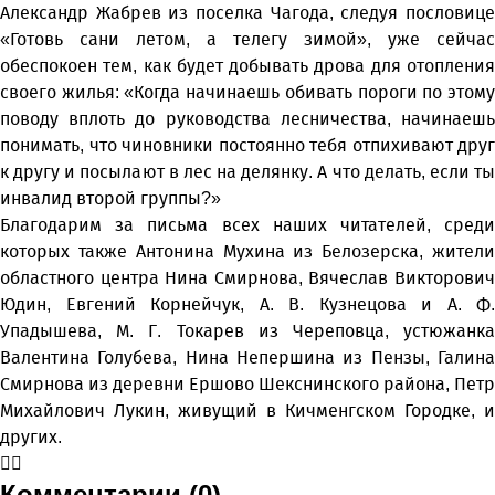
Александр Жабрев из поселка Чагода, следуя пословице
«Готовь сани летом, а телегу зимой», уже сейчас
обеспокоен тем, как будет добывать дрова для отопления
своего жилья: «Когда начинаешь обивать пороги по этому
поводу вплоть до руководства лесничества, начинаешь
понимать, что чиновники постоянно тебя отпихивают друг
к другу и посылают в лес на делянку. А что делать, если ты
инвалид второй группы?»
Благодарим за письма всех наших читателей, среди
которых также Антонина Мухина из Белозерска, жители
областного центра Нина Смирнова, Вячеслав Викторович
Юдин, Евгений Корнейчук, А. В. Кузнецова и А. Ф.
Упадышева, М. Г. Токарев из Череповца, устюжанка
Валентина Голубева, Нина Непершина из Пензы, Галина
Смирнова из деревни Ершово Шекснинского района, Петр
Михайлович Лукин, живущий в Кичменгском Городке, и
других.
Комментарии (0)