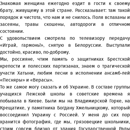
Знакомая женщина ежегодно ездит в гости к своему
брату, живущему в этой стране. Рассказывает: там такой
порядок и чистота, что нам и не снилось. Поля вспаханы и
засеяны, травы скошены, автодороги в отличном
состоянии.
С удовольствием смотрела по телевизору передачу
«Играй, гармонь!», снятую в Белоруссии. Выступали
достойно, красиво, по-доброму.
Мы, россияне, чтим память о защитниках Брестской
крепости и полесских партизанах, знаем о трагической
участи Хатыни, любим песни в исполнении ансамб-лей
«Песняры» и «Верасы».
То же самое могу сказать и об Украине. В составе группы
учащихся Лежской школы в советские времена я
побывала в Киеве. Были мы на Владимирской Горке, на
Крещатике, у памятника Богдану Хмельницкому, который
воссоединил Украину с Россией. У меня до сих пор
хранится фотография, где мы, грязовецкие школьники,
стоим совсем близко от здания Государственной Рады