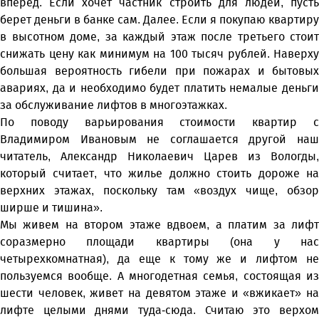
вперед. Если хочет частник строить для людей, пусть
берет деньги в банке сам. Далее. Если я покупаю квартиру
в высотном доме, за каждый этаж после третьего стоит
снижать цену как минимум на 100 тысяч рублей. Наверху
большая вероятность гибели при пожарах и бытовых
авариях, да и необходимо будет платить немалые деньги
за обслуживание лифтов в многоэтажках.
По поводу варьирования стоимости квартир с
Владимиром Ивановым не соглашается другой наш
читатель, Александр Николаевич Царев из Вологды,
который считает, что жилье должно стоить дороже на
верхних этажах, поскольку там «воздух чище, обзор
ширше и тишина».
Мы живем на втором этаже вдвоем, а платим за лифт
соразмерно площади квартиры (она у нас
четырехкомнатная), да еще к тому же и лифтом не
пользуемся вообще. А многодетная семья, состоящая из
шести человек, живет на девятом этаже и «вжикает» на
лифте целыми днями туда-сюда. Считаю это верхом