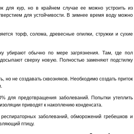
к для кур, но в крайнем случае ее можно устроить из
тверстием для устойчивости. В зимнее время воду можно
яется торф, солома, древесные опилки, стружки и сухие
ку убирают обычно по мере загрязнения. Там, где пол
а досыпают сверху новую. Полностью заменяют подстилку
, но не создавать сквозняков. Необходимо создать приток
и.
0% для предотвращения заболеваний. Попытки утеп­лить
оизоляции приводят к накоплению конденсата.
 респираторных заболеваний, обморожений гребешков и
вляющий птицу.