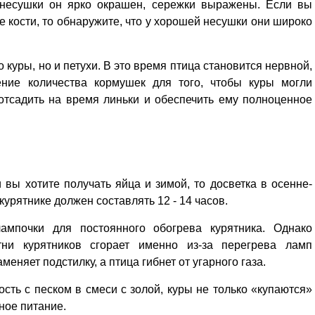
 несушки он ярко окрашен, сережки выражены. Если вы
е кости, то обнаружите, что у хорошей несушки они широко
о куры, но и петухи. В это время птица становится нервной,
чение количества кормушек для того, чтобы куры могли
 отсадить на время линьки и обеспечить ему полноценное
и вы хотите получать яйца и зимой, то досветка в осенне-
урятнике должен сос­тавлять 12 - 14 часов.
мпочки для постоянного обогрева курятника. Однако
тни курятников сгорает именно из-за перегрева ламп
еняет подстилку, а птица гибнет от угарного газа.
ость с песком в смеси с золой, куры не только «купаются»
ное питание.