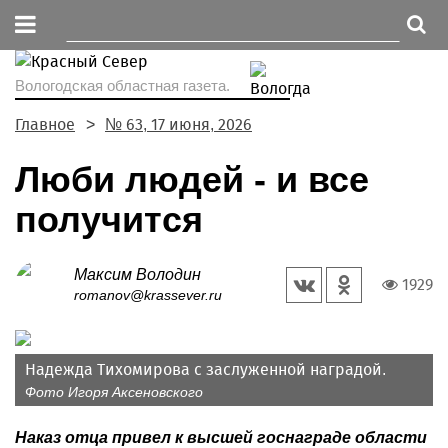
Вологодская областная газета.
Главное
№ 63, 17 июня, 2026
Люби людей - и все
получится
Максим Володин
1929
romanov@krassever.ru
Надежда Тихомирова с заслуженной наградой.
Фото Игоря Аксеновского
Наказ отца привел к высшей госнаграде области