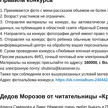
1. Принимаются фото с мини-рассказом объемом не более 2 
2. Возраст участников не ограничен.
3. Отправляя материалы на конкурс, вы автоматически
данных, на публикацию в областной газете «Красный Север
4. Направлять на конкурс фотографии детей имеют право т
5. Отправляя на конкурс фото ребенка обычным почтовым
информационный центр» на обработку ваших персональны
6. Сроки проведения конкурса «Любимая елочная игрушка»
Просим указывать ФИО, точный почтовый или электронный 
Материалы на конкурс присылайте по адресу:
160000, г. В
на электронную почту: shubina@krassever.ru.
Также при соблюдении всех вышеуказанных условий материа
Адрес фотоальбома конкурса:
https://vk.com/album-24044
Дедов Морозов от читательницы «Кр
Ариша Смирнова и Дима Уфимцев очень любят бывать в Пяж