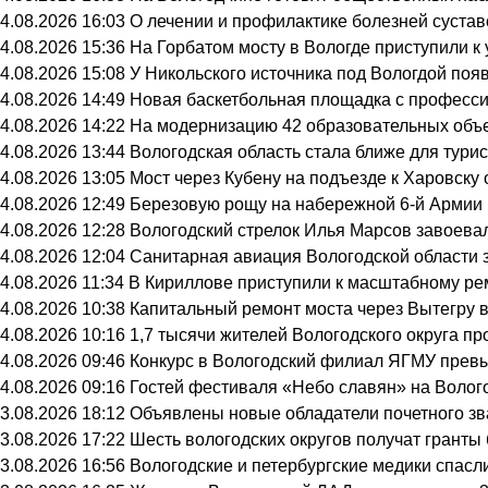
4.08.2026 16:03
О лечении и профилактике болезней суста
4.08.2026 15:36
На Горбатом мосту в Вологде приступили к
4.08.2026 15:08
У Никольского источника под Вологдой поя
4.08.2026 14:49
Новая баскетбольная площадка с професси
4.08.2026 14:22
На модернизацию 42 образовательных объе
4.08.2026 13:44
Вологодская область стала ближе для тури
4.08.2026 13:05
Мост через Кубену на подъезде к Харовску
4.08.2026 12:49
Березовую рощу на набережной 6-й Армии в
4.08.2026 12:28
Вологодский стрелок Илья Марсов завоева
4.08.2026 12:04
Санитарная авиация Вологодской области 
4.08.2026 11:34
В Кириллове приступили к масштабному ре
4.08.2026 10:38
Капитальный ремонт моста через Вытегру 
4.08.2026 10:16
1,7 тысячи жителей Вологодского округа п
4.08.2026 09:46
Конкурс в Вологодский филиал ЯГМУ превы
4.08.2026 09:16
Гостей фестиваля «Небо славян» на Волого
3.08.2026 18:12
Объявлены новые обладатели почетного зв
3.08.2026 17:22
Шесть вологодских округов получат грант
3.08.2026 16:56
Вологодские и петербургские медики спасл