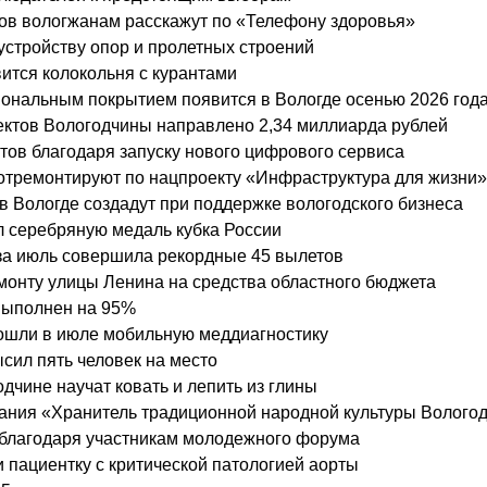
вов вологжанам расскажут по «Телефону здоровья»
 устройству опор и пролетных строений
вится колокольня с курантами
ональным покрытием появится в Вологде осенью 2026 год
ктов Вологодчины направлено 2,34 миллиарда рублей
стов благодаря запуску нового цифрового сервиса
 отремонтируют по нацпроекту «Инфраструктура для жизни»
 Вологде создадут при поддержке вологодского бизнеса
л серебряную медаль кубка России
за июль совершила рекордные 45 вылетов
монту улицы Ленина на средства областного бюджета
выполнен на 95%
рошли в июле мобильную меддиагностику
сил пять человек на место
дчине научат ковать и лепить из глины
ания «Хранитель традиционной народной культуры Вологод
ы благодаря участникам молодежного форума
и пациентку с критической патологией аорты