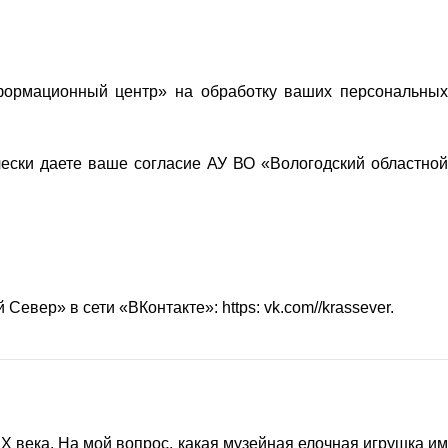
нформационный центр» на обработку ваших персональных
ески даете ваше согласие АУ ВО «Вологодский областной
вер» в сети «ВКонтакте»: https: vk.com//krassever.
века. На мой вопрос, какая музейная елочная игрушка им