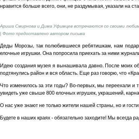
нравится больше всего, они, не раздумывая, указали на ст
Ариша Смирнова и Дима Уфимцев встречаются со своими любим
| Фото предоставлено автором письма
Деды Морозы, так полюбившиеся ребятишкам, нам подари
елочные игрушки. Она попросила приехать за ними журнали
Идею создания музея я вынашивала давно. После моих объ
подтянулись район и вся область. Еще раз говорю, что «К
Что изменилось за эти годы? Во-первых, мы переехали и т
увидеть уже свыше 800 елочных игрушек, украшений, карна
О нас уже знают не только жители нашей страны, но и гост
Будете в наших краях - обязательно заходите! Мы всегда ра