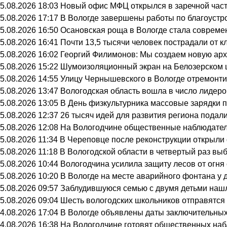
5.08.2026 18:03
Новый офис МФЦ открылся в заречной час
5.08.2026 17:17
В Вологде завершены работы по благоустр
5.08.2026 16:50
Осановская роща в Вологде стала совреме
5.08.2026 16:41
Почти 13,5 тысячи человек пострадали от к
5.08.2026 16:02
Георгий Филимонов: Мы создаем новую архи
5.08.2026 15:22
Шумоизоляционный экран на Белозерском ш
5.08.2026 14:55
Улицу Чернышевского в Вологде отремонти
5.08.2026 13:47
Вологодская область вошла в число лидеро
5.08.2026 13:05
В День физкультурника массовые зарядки 
5.08.2026 12:37
26 тысяч идей для развития региона подали
5.08.2026 12:08
На Вологодчине общественные наблюдател
5.08.2026 11:34
В Череповце после реконструкции открыли
5.08.2026 11:18
В Вологодской области в четвертый раз вы
5.08.2026 10:44
Вологодчина усилила защиту лесов от огня 
5.08.2026 10:20
В Вологде на месте аварийного фонтана у 
5.08.2026 09:57
Заблудившуюся семью с двумя детьми нашл
5.08.2026 09:04
Шесть вологодских школьников отправятся 
4.08.2026 17:04
В Вологде объявлены даты заключительных
4.08.2026 16:38
На Вологодчине готовят общественных на