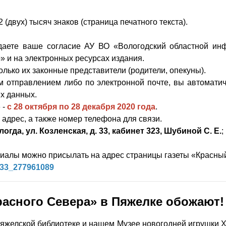
(двух) тысяч знаков (страница печатного текста).
 даете ваше согласие АУ ВО «Вологодский областной и
» и на электронных ресурсах издания.
олько их законные представители (родители, опекуны).
 отправлением либо по электронной почте, вы автоматич
х данных.
 -
с 28 октября по 28 декабря 2020 года
.
адрес, а также номер телефона для связи.
ологда, ул. Козленская, д. 33, кабинет 323, Шубиной С. Е.
;
­лы можно присылать на адрес страницы газеты «Красный Се
233_277961089
асного Севера» в Пяжелке обожают!
елской библиотеке и нашем Музее новогодней игрушки ХХ 