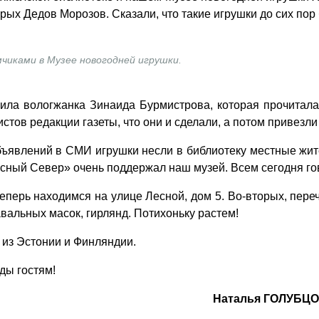
арых Дедов Морозов. Сказали, что такие игрушки до сих пор
чиками в Музее новогодней игрушки.
ла вологжанка Зинаида Бурмистрова, которая прочитала 
стов редакции газеты, что они и сделали, а потом привезл
явлений в СМИ игрушки несли в библиотеку местные жител
расный Север» очень поддержал наш музей. Всем сегодня г
еперь находимся на улице Лесной, дом 5. Во-вторых, пере
вальных масок, гирлянд. Потихоньку растем!
и из Эстонии и Финляндии.
ды гостям!
Наталья ГОЛУБЦОВ