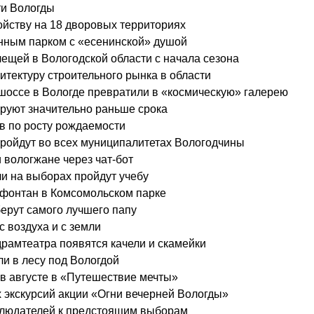
ти Вологды
ойству на 18 дворовых территориях
нным парком с «есенинской» душой
лещей в Вологодской области с начала сезона
тектуру строительного рынка в области
оссе в Вологде превратили в «космическую» галерею
руют значительно раньше срока
в по росту рождаемости
пройдут во всех муниципалитетах Вологодчины
 вологжане через чат-бот
и на выборах пройдут учебу
 фонтан в Комсомольском парке
берут самого лучшего папу
с воздуха и с земли
драмтеатра появятся качели и скамейки
и в лесу под Вологдой
в августе в «Путешествие мечты»
 экскурсий акции «Огни вечерней Вологды»
блюдателей к предстоящим выборам