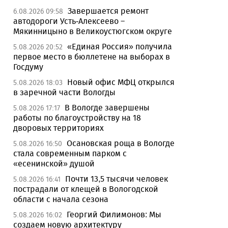
Завершается ремонт
6.08.2026 09:58
автодороги Усть-Алексеево –
Мякинницыно в Великоустюгском округе
«Единая Россия» получила
5.08.2026 20:52
первое место в бюллетене на выборах в
Госдуму
Новый офис МФЦ открылся
5.08.2026 18:03
в заречной части Вологды
В Вологде завершены
5.08.2026 17:17
работы по благоустройству на 18
дворовых территориях
Осановская роща в Вологде
5.08.2026 16:50
стала современным парком с
«есенинской» душой
Почти 13,5 тысячи человек
5.08.2026 16:41
пострадали от клещей в Вологодской
области с начала сезона
Георгий Филимонов: Мы
5.08.2026 16:02
создаем новую архитектуру