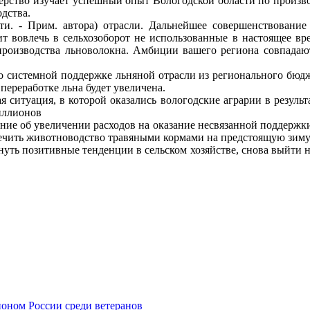
ерство изучает успешный опыт Вологодской области по произво
дства.
ти. - Прим. автора) отрасли. Дальнейшее совершенствовани
ит вовлечь в сельхозоборот не использованные в настоящее вре
производства льноволокна. Амбиции вашего региона совпадают
 системной поддержке льняной отрасли из регионального бюдже
переработке льна будет увеличена.
 ситуация, в которой оказались вологодские аграрии в результа
миллионов
ние об увеличении расходов на оказание несвязанной поддержки
печить животноводство травяными кормами на предстоящую зиму
ть позитивные тенденции в сельском хозяйстве, снова выйти н
ионом России среди ветеранов