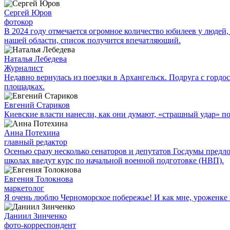
Сергей Юров
фотокор
В 2024 году отмечается огромное количество юбилеев у людей,
нашей области, список получится впечатляющий.
Наталья Лебедева
Журналист
Недавно вернулась из поездки в Архангельск. Подруга с гор
площадках.
Евгений Стариков
Киевские власти нанесли, как они думают, «страшный удар» 
Анна Потехина
главный редактор
Осенью сразу несколько сенаторов и депутатов Госдумы предл
школах введут курс по начальной военной подготовке (НВП).
Евгения Толокнова
маркетолог
Я очень люблю Черноморское побережье! И как мне, уроженке э
Даниил Зинченко
фото-корреспондент