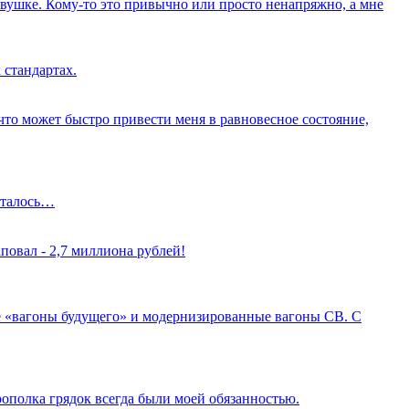
вушке. Кому-то это привычно или просто ненапряжно, а мне
 стандартах.
о что может быстро привести меня в равновесное состояние,
осталось…
повал - 2,7 миллиона рублей!
 «вагоны будущего» и модернизированные вагоны СВ. С
рополка грядок всегда были моей обязанностью.