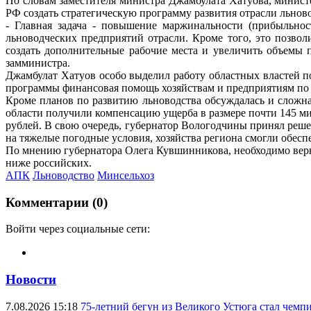
По словам заместителя министра Джамбулата Хатуова, минист
РФ создать стратегическую программу развития отрасли льново
- Главная задача - повышение маржинальности (прибыльнос
льноводческих предприятий отрасли. Кроме того, это позвол
создать дополнительные рабочие места и увеличить объемы 
замминистра.
Джамбулат Хатуов особо выделил работу областных властей по
программы финансовая помощь хозяйствам и предприятиям по 
Кроме планов по развитию льноводства обсуждалась и сложная
области получили компенсацию ущерба в размере почти 145 
рублей. В свою очередь, губернатор Вологодчины принял реше
на тяжелые погодные условия, хозяйства региона смогли обес
По мнению губернатора Олега Кувшинникова, необходимо верну
ниже российских.
АПК
Льноводство
Минсельхоз
Комментарии (0)
Войти через социальные сети:
Новости
7.08.2026 15:18
75-летний бегун из Великого Устюга стал чемп