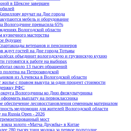
жной в Шексне завершен
 юбилей
Кириллову вручат на Дне города
акупаются мебель и оборудование
 на Вологодчине превысила 65%
ждениях Вологодской области
м кузнечного мастерства
ое будущее
Спартакиады ветеранов и пенсионеров
в ждут гостей на Дне города Тотьмы
 колёсах объединит вологодскую и грузинскую кухню
и готовятся к работе на выборах
аботал около 13 тысяч обращений
о полотна на Петрозаводской
ьников из Алчевска в Вологодской области
 жилье с правом выкупа за один процент стоимости
ддержку РФС
 округа Вологодчины ко Дню физкультурника
 оформить выплату на первоклассника
ное обеспечение лесовосстановления семенным материалом
пность медпомощи для жителей Вологодской области
 на Russia Open - 2026
отремонтированный мост
 взяла золото «Матча Дружбы» в Китае
лее 280 тысяч тонн молока за первое полугодие