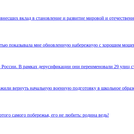
 внесших вклад в становление и развитие мировой и отечественн
достью показывала мне обновленную набережную с хорошим моще
по России. В рамках дерусификации они переименовали 29 улиц
ожили вернуть начальную военную подготовку в школьное образов
того самого побережья, его не любить: родина ведь!