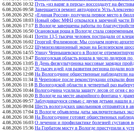
6.08.2026 10:32
Путь «из варяг в персы» воссоздадут на фестив
6.08.2026 09:58
Завершается ремонт автодороги Усть-Алексеев
5.08.2026 20:52
«Единая Россия» получила первое место в бюлл
5.08.2026 18:03
Новый офис МФЦ открылся в заречной части 
5.08.2026 17:17
В Вологде завершены работы по благоустройств
5.08.2026 16:50
Осановская роща в Вологде стала современным
5.08.2026 16:41
Почти 13,5 тысячи человек пострадали от клеще
5.08.2026 16:02
Георгий Филимонов: Мы создаем новую архитек
5.08.2026 15:22
Шумоизоляционный экран на Белозерском шосс
5.08.2026 14:55
Улицу Чернышевского в Вологде отремонтируют
5.08.2026 13:47
Вологодская область вошла в число лидеров по
5.08.2026 13:05
В День физкультурника массовые зарядки прой
5.08.2026 12:37
26 тысяч идей для развития региона подали вол
5.08.2026 12:08
На Вологодчине общественные наблюдатели на
5.08.2026 11:34
В Череповце после реконструкции открыли фон
5.08.2026 11:18
В Вологодской области в четвертый раз выберу
5.08.2026 10:44
Вологодчина усилила защиту лесов от огня с во
5.08.2026 10:20
В Вологде на месте аварийного фонтана у драмт
5.08.2026 09:57
Заблудившуюся семью с двумя детьми нашли в 
5.08.2026 09:04
Шесть вологодских школьников отправятся в а
4.08.2026 17:04
В Вологде объявлены даты заключительных эк
4.08.2026 16:38
На Вологодчине готовят общественных наблюд
4.08.2026 16:03
О лечении и профилактике болезней суставов 
4.08.2026 15:36
На Горбатом мосту в Вологде приступили к уст