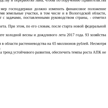
дству и переработке льна, чтобы по поручению Правительства
е мер господдержки должно изменить финансовое положение
мя земельные участки, в том числе и в Вологодской области,
 с задачами, поставленными руководством страны, - отметил
та. При этом, по его словам, после старта новой федеральной
те холодной весны и дождливого лета 2017 года. 93 хозяйства
 в области растениеводства на 65 миллионов рублей. Несмотря
.
а тренд устойчивого развития, обеспечить темпы роста АПК не