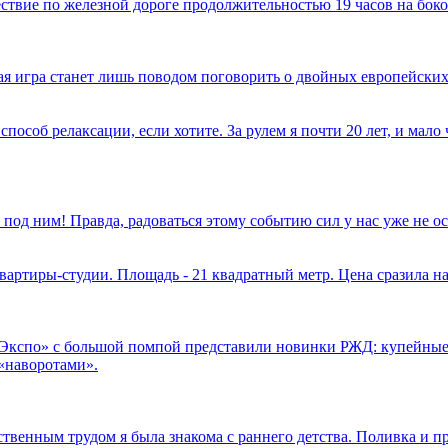
твие по железной дороге продолжительностью 19 часов на боко
имая игра станет лишь поводом поговорить о двойных европейских
способ релаксации, если хотите. За рулем я почти 20 лет, и мал
 под ним! Правда, радоваться этому событию сил у нас уже не 
вартиры-студии. Площадь - 21 квадратный метр. Цена сразила на
.Экспо» с большой помпой представили новинки РЖД: купейные
«наворотами».
ственным трудом я была знакома с раннего детства. Поливка и п