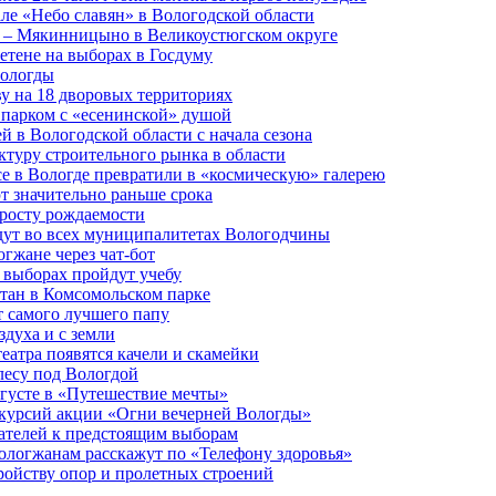
але «Небо славян» в Вологодской области
о – Мякинницыно в Великоустюгском округе
етене на выборах в Госдуму
Вологды
у на 18 дворовых территориях
 парком с «есенинской» душой
й в Вологодской области с начала сезона
туру строительного рынка в области
е в Вологде превратили в «космическую» галерею
 значительно раньше срока
 росту рождаемости
дут во всех муниципалитетах Вологодчины
огжане через чат-бот
 выборах пройдут учебу
тан в Комсомольском парке
т самого лучшего папу
здуха и с земли
еатра появятся качели и скамейки
лесу под Вологдой
вгусте в «Путешествие мечты»
скурсий акции «Огни вечерней Вологды»
ателей к предстоящим выборам
вологжанам расскажут по «Телефону здоровья»
ройству опор и пролетных строений