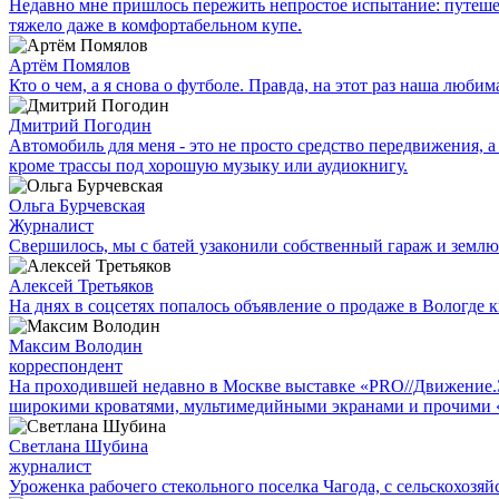
Недавно мне пришлось пережить непростое испытание: путешес
тяжело даже в комфортабельном купе.
Артём Помялов
Кто о чем, а я снова о футболе. Правда, на этот раз наша люб
Дмитрий Погодин
Автомобиль для меня - это не просто средство передвижения, а 
кроме трассы под хорошую музыку или аудиокнигу.
Ольга Бурчевская
Журналист
Свершилось, мы с батей узаконили собственный гараж и землю
Алексей Третьяков
На днях в соцсетях попалось объявление о продаже в Вологде к
Максим Володин
корреспондент
На проходившей недавно в Мос­кве выставке «PRO//Движение
широкими кроватями, мультимедийными экранами и прочими 
Светлана Шубина
журналист
Уроженка рабочего стекольного поселка Чагода, с сельскохозяй