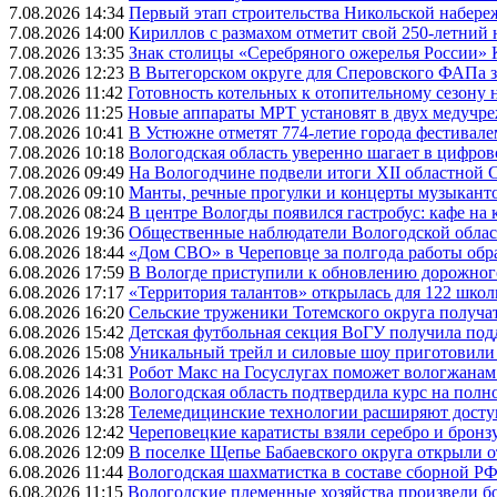
7.08.2026 14:34
Первый этап строительства Никольской набере
7.08.2026 14:00
Кириллов с размахом отметит свой 250-летний
7.08.2026 13:35
Знак столицы «Серебряного ожерелья России» 
7.08.2026 12:23
В Вытегорском округе для Сперовского ФАПа з
7.08.2026 11:42
Готовность котельных к отопительному сезону
7.08.2026 11:25
Новые аппараты МРТ установят в двух медучре
7.08.2026 10:41
В Устюжне отметят 774-летие города фестивале
7.08.2026 10:18
Вологодская область уверенно шагает в цифров
7.08.2026 09:49
На Вологодчине подвели итоги XII областной 
7.08.2026 09:10
Манты, речные прогулки и концерты музыканто
7.08.2026 08:24
В центре Вологды появился гастробус: кафе на
6.08.2026 19:36
Общественные наблюдатели Вологодской област
6.08.2026 18:44
«Дом СВО» в Череповце за полгода работы обр
6.08.2026 17:59
В Вологде приступили к обновлению дорожног
6.08.2026 17:17
«Территория талантов» открылась для 122 школ
6.08.2026 16:20
Сельские труженики Тотемского округа получат
6.08.2026 15:42
Детская футбольная секция ВоГУ получила по
6.08.2026 15:08
Уникальный трейл и силовые шоу приготовили
6.08.2026 14:31
Робот Макс на Госуслугах поможет вологжанам
6.08.2026 14:00
Вологодская область подтвердила курс на пол
6.08.2026 13:28
Телемедицинские технологии расширяют досту
6.08.2026 12:42
Череповецкие каратисты взяли серебро и бронзу
6.08.2026 12:09
В поселке Щепье Бабаевского округа открыли 
6.08.2026 11:44
Вологодская шахматистка в составе сборной РФ
6.08.2026 11:15
Вологодские племенные хозяйства произвели бо